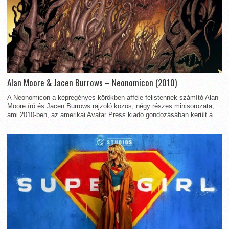
Alan Moore & Jacen Burrows – Neonomicon (2010)
A Neonomicon a képregényes körökben afféle félistennek számító Alan
Moore író és Jacen Burrows rajzoló közös, négy részes minisorozata,
ami 2010-ben, az amerikai Avatar Press kiadó gondozásában került a...