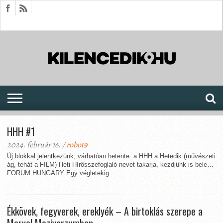
HÍREK
CIKKEK
MEGJELENÉSEK
AKTUÁLIS
SAJTÓARCHÍVUM
FÓRUM
SOROZATOK
HHH #1
2024. február 16. /
robot9
Új blokkal jelentkezünk, várhatóan hetente: a HHH a Hetedik (művészeti
ág, tehát a FILM) Heti Hírösszefoglaló nevet takarja, kezdjünk is bele…
FORUM HUNGARY Egy végletekig...
Ékkövek, fegyverek, ereklyék – A birtoklás szerepe a