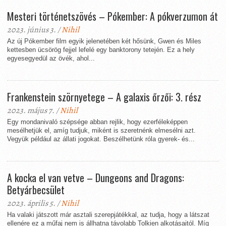
Mesteri történetszövés – Pókember: A pókverzumon át
2023. június 3. /
Nihil
Az új Pókember film egyik jelenetében két hősünk, Gwen és Miles
kettesben ücsörög fejjel lefelé egy banktorony tetején. Ez a hely
egyesegyedül az övék, ahol...
Frankenstein szörnyetege – A galaxis őrzői: 3. rész
2023. május 7. /
Nihil
Egy mondanivaló szépsége abban rejlik, hogy ezerféleképpen
mesélhetjük el, amíg tudjuk, miként is szeretnénk elmesélni azt.
Vegyük például az állati jogokat. Beszélhetünk róla gyerek- és...
A kocka el van vetve – Dungeons and Dragons:
Betyárbecsület
2023. április 5. /
Nihil
Ha valaki játszott már asztali szerepjátékkal, az tudja, hogy a látszat
ellenére ez a műfaj nem is állhatna távolabb Tolkien alkotásaitól. Míg