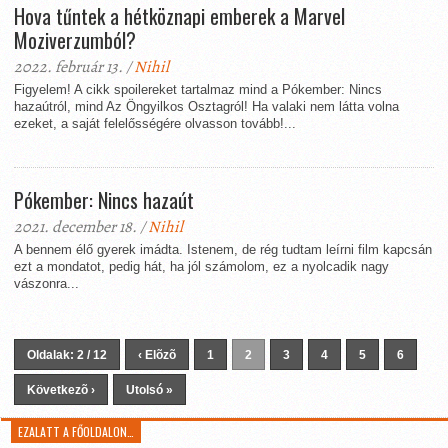
Hova tűntek a hétköznapi emberek a Marvel
Moziverzumból?
2022. február 13. /
Nihil
Figyelem! A cikk spoilereket tartalmaz mind a Pókember: Nincs
hazaútról, mind Az Öngyilkos Osztagról! Ha valaki nem látta volna
ezeket, a saját felelősségére olvasson tovább!...
Pókember: Nincs hazaút
2021. december 18. /
Nihil
A bennem élő gyerek imádta. Istenem, de rég tudtam leírni film kapcsán
ezt a mondatot, pedig hát, ha jól számolom, ez a nyolcadik nagy
vászonra...
Oldalak: 2 / 12
‹ Elõzõ
1
2
3
4
5
6
Következõ ›
Utolsó »
EZALATT A FŐOLDALON…