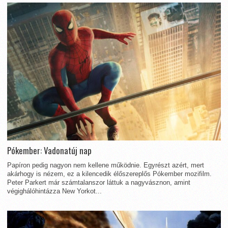
Pókember: Vadonatúj nap
Papíron pedig nagyon nem kellene működnie. Egyrészt azért, mert
akárhogy is nézem, ez a kilencedik élőszereplős Pókember mozifilm.
Peter Parkert már számtalanszor láttuk a nagyvásznon, amint
végighálóhintázza New Yorkot...