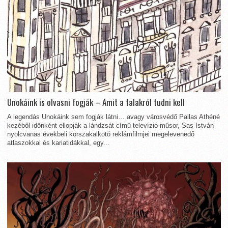
Unokáink is olvasni fogják – Amit a falakról tudni kell
A legendás Unokáink sem fogják látni… avagy városvédő Pallas Athéné
kezéből időnként ellopják a lándzsát című televízió műsor, Sas István
nyolcvanas évekbeli korszakalkotó reklámfilmjei megelevenedő
atlaszokkal és kariatidákkal, egy...