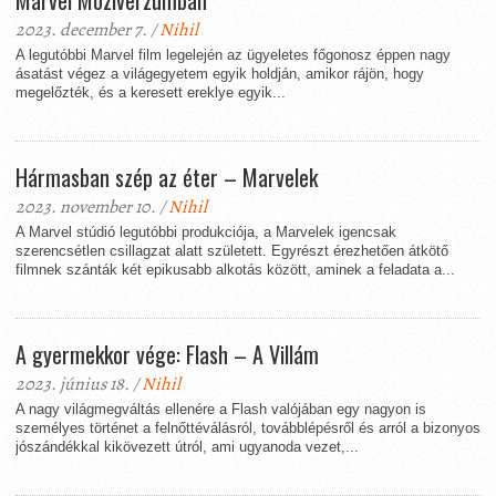
Marvel Moziverzumban
2023. december 7. /
Nihil
A legutóbbi Marvel film legelején az ügyeletes főgonosz éppen nagy
ásatást végez a világegyetem egyik holdján, amikor rájön, hogy
megelőzték, és a keresett ereklye egyik...
Hármasban szép az éter – Marvelek
2023. november 10. /
Nihil
A Marvel stúdió legutóbbi produkciója, a Marvelek igencsak
szerencsétlen csillagzat alatt született. Egyrészt érezhetően átkötő
filmnek szánták két epikusabb alkotás között, aminek a feladata a...
A gyermekkor vége: Flash – A Villám
2023. június 18. /
Nihil
A nagy világmegváltás ellenére a Flash valójában egy nagyon is
személyes történet a felnőttéválásról, továbblépésről és arról a bizonyos
jószándékkal kikövezett útról, ami ugyanoda vezet,...