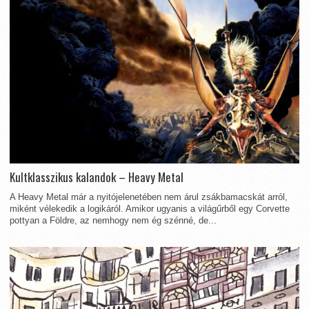
Kultklasszikus kalandok – Heavy Metal
A Heavy Metal már a nyitójelenetében nem árul zsákbamacskát arról,
miként vélekedik a logikáról. Amikor ugyanis a világűrből egy Corvette
pottyan a Földre, az nemhogy nem ég szénné, de...