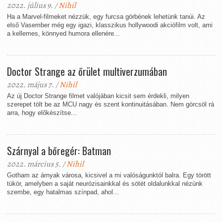
2022. július 9. /
Nihil
Ha a Marvel-filmeket nézzük, egy furcsa görbének lehetünk tanúi. Az
első Vasember még egy igazi, klasszikus hollywoodi akciófilm volt, ami
a kellemes, könnyed humora ellenére...
Doctor Strange az őrület multiverzumában
2022. május 7. /
Nihil
Az új Doctor Strange filmet valójában kicsit sem érdekli, milyen
szerepet tölt be az MCU nagy és szent kontinuitásában. Nem görcsöl rá
arra, hogy előkészítse...
Szárnyal a bőregér: Batman
2022. március 5. /
Nihil
Gotham az árnyak városa, kicsivel a mi valóságunktól balra. Egy törött
tükör, amelyben a saját neurózisainkkal és sötét oldalunkkal nézünk
szembe, egy hatalmas színpad, ahol...