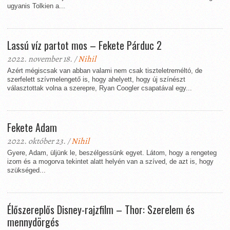
ugyanis Tolkien a...
Lassú víz partot mos – Fekete Párduc 2
2022. november 18. /
Nihil
Azért mégiscsak van abban valami nem csak tiszteletreméltó, de
szerfelett szívmelengető is, hogy ahelyett, hogy új színészt
választottak volna a szerepre, Ryan Coogler csapatával egy...
Fekete Adam
2022. október 23. /
Nihil
Gyere, Adam, üljünk le, beszélgessünk egyet. Látom, hogy a rengeteg
izom és a mogorva tekintet alatt helyén van a szíved, de azt is, hogy
szükséged...
Élőszereplős Disney-rajzfilm – Thor: Szerelem és
mennydörgés