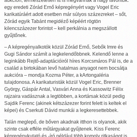
aukción, természetesen itt is megvannak a nagy favoritok:
egy eredeti Zórád Ernő képregényért vagy Vogel Eric
karikatúráért adott esetben már súlyos százezreket – sőt,
Zórád egyik Tabánt megidéző képéért rögtön
kilencszázezer forintot – kell perkálnia a megszállott
gyűjtőnek.
– A képregényalkotók közül Zórád Ernő, Sebők Imre és
Gugi Sándor számít a legkelendőbbnek. Kelendő lenne a
leginkább Rejtő-adaptációiról híres Korcsmáros Pál is, de a
család a birtokában levő hatalmas anyagot nem bocsátja
aukcióra – mondja Kozma Péter, a kArtongaléria
tulajdonosa. A karikaturisták közül Vogel Eric, Brenner
György, Gáspár Antal, Vasvári Anna és Kassowitz Félix
rajzaira vadásznak a legtöbben, a kortársak közül pedig
Sajdik Ferenc (akinek kétszázezer forint felett is keltek el
képei) és Cserkuti Dávid munkái a legkeresettebbek.
Talán meglepő, de bőven akadnak itthon is olyanok, akik
szinte csak efféle műtárgyakat gyűjtenek. Kiss Ferenc
képregénykutató és -író például több komoly ritkaságot is