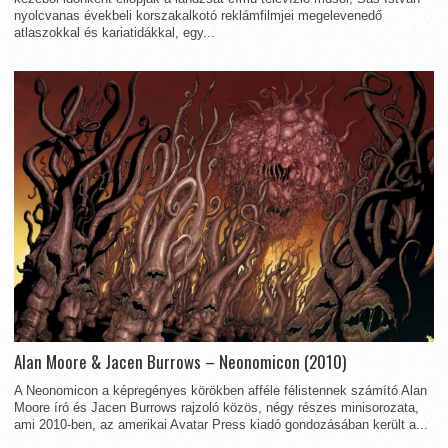
nyolcvanas évekbeli korszakalkotó reklámfilmjei megelevenedő
atlaszokkal és kariatidákkal, egy...
Alan Moore & Jacen Burrows – Neonomicon (2010)
A Neonomicon a képregényes körökben afféle félistennek számító Alan
Moore író és Jacen Burrows rajzoló közös, négy részes minisorozata,
ami 2010-ben, az amerikai Avatar Press kiadó gondozásában került a...