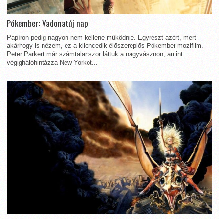
Pókember: Vadonatúj nap
Papíron pedig nagyon nem kellene működnie. Egyrészt azért, mert
akárhogy is nézem, ez a kilencedik élőszereplős Pókember mozifilm.
Peter Parkert már számtalanszor láttuk a nagyvásznon, amint
végighálóhintázza New Yorkot...