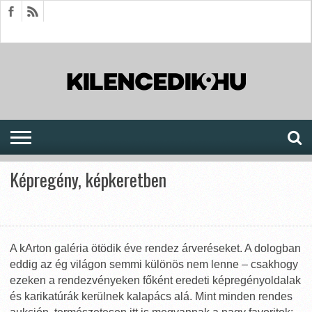
HÍREK
CIKKEK
MEGJELENÉSEK
AKTUÁLIS
SAJTÓARCHÍVUM
FÓRUM
SOROZATOK
Képregény, képkeretben
A kArton galéria ötödik éve rendez árveréseket. A dologban
eddig az ég világon semmi különös nem lenne – csakhogy
ezeken a rendezvényeken főként eredeti képregényoldalak
és karikatúrák kerülnek kalapács alá. Mint minden rendes