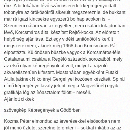
őriz. A birtokában lévő számos eredeti képregényoldalt
többnyire az örökösöktől sikerült megszereznie, de bukkant
már rá igazi kincsekre egyszerű bolhapiacokon is. –
Szerintem nálam van az egyetlen, nem családi tulajdonban
lévő, Korcsmáros által készített Rejtő-kocka, Az előretolt
helyőrség ajánlása. Ezt egy vidéki tanítónőtől sikerült
megszereznem, akinek még 1968-ban Korcsmáros Pál
elpostázta. Különösen büszke vagyok a Korcsmáros-féle
Catalanaumi csatára a Regélő századok sorozatból, mely
az első olyan képregényoldal volt, melyet a rajzoló
akvarellszerűen kifestett. Mostanában egyébként Futaki
Attila (akinek Nikolényi Gergellyel közösen készített, Spirál
című képregénye tavaly jelent meg a Magvetőnél) egyik
grafikája lóg az íróasztalom fölött – meséli.
Ajánlott cikkek
szövegkép Képregények a Gödörben
Kozma Péter elmondta: az árverésekkel elsősorban nem
jól menő üzletet szeretne teremteni – sokkal inkább az az