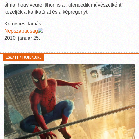
álma, hogy végre itthon is a „kilencedik művészetként”
kezeljék a karikatúrát és a képregényt.
Kemenes Tamás
Népszabadság
2010. január 25.
EZALATT A FŐOLDALON…