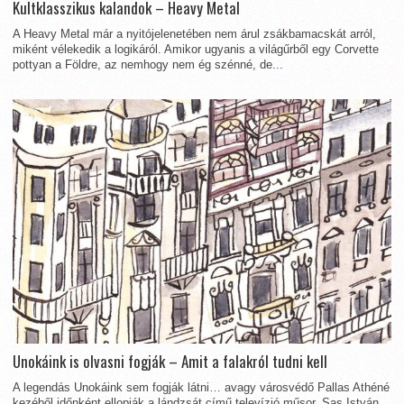
Kultklasszikus kalandok – Heavy Metal
A Heavy Metal már a nyitójelenetében nem árul zsákbamacskát arról,
miként vélekedik a logikáról. Amikor ugyanis a világűrből egy Corvette
pottyan a Földre, az nemhogy nem ég szénné, de...
Unokáink is olvasni fogják – Amit a falakról tudni kell
A legendás Unokáink sem fogják látni… avagy városvédő Pallas Athéné
kezéből időnként ellopják a lándzsát című televízió műsor, Sas István