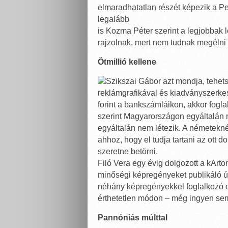
elmaradhatatlan részét képezik a Pe
legalább
is Kozma Péter szerint a legjobba
rajzolnak, mert nem tudnak megélni
Ötmillió kellene
Szikszai Gábor azt mondja, tehet
reklámgrafikával és kiadványszerkesz
forint a bankszámláikon, akkor fogl
szerint Magyarországon egyáltalán 
egyáltalán nem létezik. A németeknél
ahhoz, hogy el tudja tartani az ott 
szeretne betörni.
Filó Vera egy évig dolgozott a kArt
minőségi képregényeket publikáló ú
néhány képregényekkel foglalkozó ol
érthetetlen módon – még ingyen sem
Pannóniás múlttal