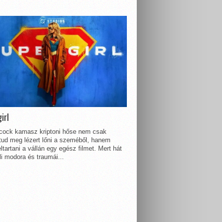
irl
lcock kamasz kriptoni hőse nem csak
 tud meg lézert lőni a szeméből, hanem
ltartani a vállán egy egész filmet. Mert hát
li modora és traumái...