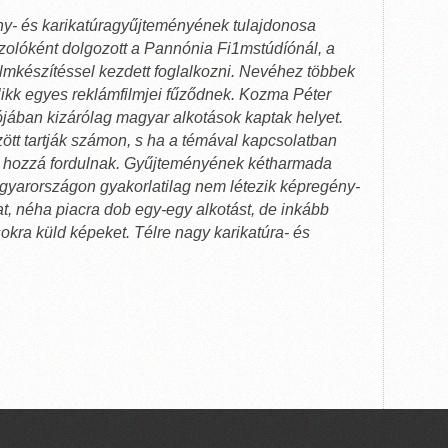
- és karikatúragyűjteményének tulajdonosa
zolóként dolgozott a Pannónia Fi1mstúdíónál, a
lmkészítéssel kezdett foglalkozni. Nevéhez többek
likk egyes reklámfilmjei fűződnek. Kozma Péter
ójában kizárólag magyar alkotások kaptak helyet.
ött tartják számon, s ha a témával kapcsolatban
t hozzá fordulnak. Gyűjteményének kétharmada
agyarországon gyakorlatilag nem létezik képregény-
t, néha piacra dob egy-egy alkotást, de inkább
okra küld képeket. Télre nagy karikatúra- és