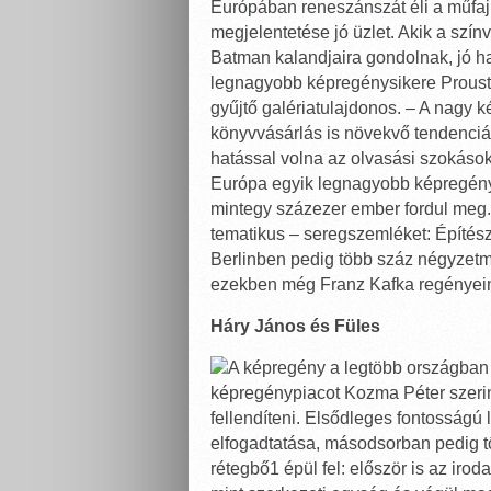
Európában reneszánszát éli a műfaj
megjelentetése jó üzlet. Akik a szín
Batman kalandjaira gondolnak, jó h
legnagyobb képregénysikere Proust
gyűjtő galériatulajdonos. – A nagy
könyvvásárlás is növekvő tendenciát
hatással volna az olvasási szokáso
Európa egyik legnagyobb képregényf
mintegy százezer ember fordul meg. 
tematikus – seregszemléket: Építés
Berlinben pedig több száz négyzetm
ezekben még Franz Kafka regényeine
Háry János és Füles
A képregény a legtöbb országban
képregénypiacot Kozma Péter szerin
fellendíteni. Elsődleges fontosságú
elfogadtatása, másodsorban pedig t
rétegbő1 épül fel: először is az iro