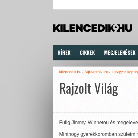
HÍREK
CIKKEK
MEGJELENÉSEK
kilencedik.hu
/
Sajtóarchívum
/
+ Magyar képre
Rajzolt Világ
Fülig Jimmy, Winnetou és megeleve
Minthogy gyerekkoromban szüleim nem