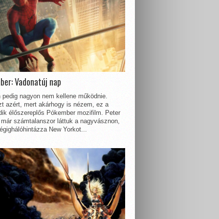
ber: Vadonatúj nap
 pedig nagyon nem kellene működnie.
t azért, mert akárhogy is nézem, ez a
dik élőszereplős Pókember mozifilm. Peter
 már számtalanszor láttuk a nagyvásznon,
égighálóhintázza New Yorkot...