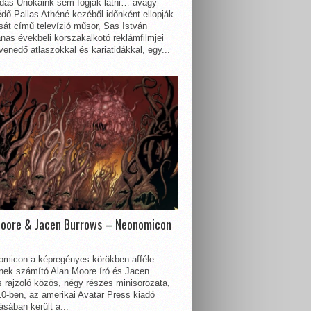
dás Unokáink sem fogják látni… avagy
dő Pallas Athéné kezéből időnként ellopják
sát című televízió műsor, Sas István
nas évekbeli korszakalkotó reklámfilmjei
enedő atlaszokkal és kariatidákkal, egy...
Moore & Jacen Burrows – Neonomicon
omicon a képregényes körökben afféle
nnek számító Alan Moore író és Jacen
 rajzoló közös, négy részes minisorozata,
0-ben, az amerikai Avatar Press kiadó
sában került a...