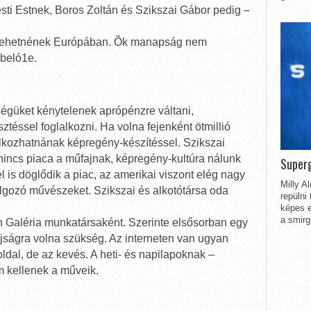
sti Estnek, Boros Zoltán és Szikszai Gábor pedig –
k lehetnének Európában. Õk manapság nem
 beló1e.
ségüket kénytelenek aprópénzre váltani,
téssel foglalkozni. Ha volna fejenként ötmillió
alkozhatnának képregény-készítéssel. Szikszai
nincs piaca a műfajnak, képregény-kultúra nálunk
Superg
 is döglődik a piac, az amerikai viszont elég nagy
Milly A
dolgozó művészeket. Szikszai és alkotótársa oda
repülni
képes e
a smirg
on Galéria munkatársaként. Szerinte elsősorban egy
jságra volna szükség. Az interneten van ugyan
dal, de az kevés. A heti- és napilapoknak –
 kellenek a műveik.