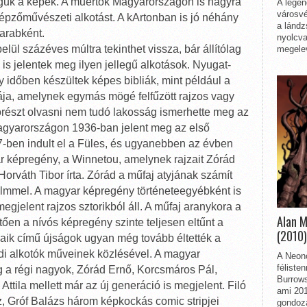
guk a képek. A műértők Magyarországon is nagyra
A legen
városvé
képzőművészeti alkotást. A kArtonban is jó néhány
a lándz
darabként.
nyolcva
ül százéves múltra tekinthet vissza, bár állítólag
megelev
is jelentek meg ilyen jellegű alkotások. Nyugat-
időben készültek képes bibliák, mint például a
ája, amelynek egymás mögé felfűzött rajzos vagy
mórészt olvasni nem tudó lakosság ismerhette meg az
Magyarországon 1936-ban jelent meg az első
-ben indult el a Füles, és ugyanebben az évben
yar képregény, a Winnetou, amelynek rajzait Zórád
Horváth Tibor írta. Zórád a műfaj atyjának számít
lmmel. A magyar képregény történeteegyébként is
gjelent rajzos sztorikból áll. A műfaj aranykora a
Alan 
tően a nívós képregény szinte teljesen eltűnt a
(2010)
zaik című újságok ugyan még tovább éltették a
ldi alkotók műveinek közlésével. A magyar
A Neon
féliste
ig a régi nagyok, Zórád Ernő, Korcsmáros Pál,
Burrows
tila mellett már az új generáció is megjelent. Filó
ami 201
, Gróf Balázs három képkockás comic stripjei
gondozá