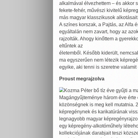
alkalmával élvezhettem – és akkor se
fekete-fehér, művészi kivitelű képr
más magyar klasszikusok alkotásait
A színes korszak, a Pajtás, az Alfa 
egyáltalán nem zavart, hogy az azok
rajzolták. Ahogy kinőttem a gyerek
eltűntek az
életemből. Később kiderült, nemcsa
ma egyszerűen nem létezik képregé
egyike, aki tenni is szeretne valamit 
Proust megrajzolva
Kozma Péter bő tíz éve gyűjti a m
Magángyűjteménye három éve érte el a
közönségnek is meg kell mutatnia. 2
képregénynek és karikatúrának viss
legnagyobb magyar képregényrajzo
egy képregény-alkotóműhely létrehoz
kollekciójának darabjait teszi közsze