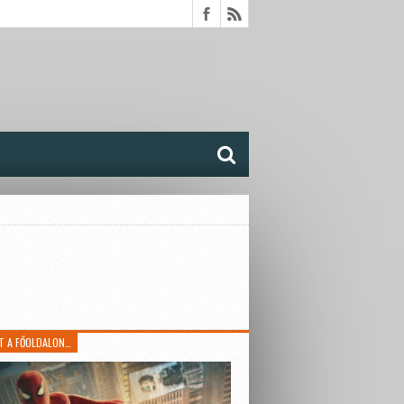
T A FŐOLDALON…