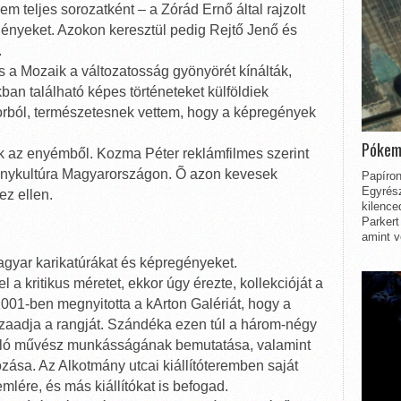
m teljes sorozatként – a Zórád Ernő által rajzolt
egényeket. Azokon keresztül pedig Rejtő Jenő és
.
és a Mozaik a változatosság gyönyörét kínálták,
ban található képes történeteket külföldiek
korból, természetesnek vettem, hogy a képregények
Pókem
k az enyémből. Kozma Péter reklámfilmes szerint
nykultúra Magyarországon. Õ azon kevesek
Papíron
Egyrész
ez ellen.
kilence
Parkert
amint v
agyar karikatúrákat és képregényeket.
 kritikus méretet, ekkor úgy érezte, kollekcióját a
001-ben megnyitotta a kArton Galériát, hogy a
zaadja a rangját. Szándéka ezen túl a három-négy
ló művész munkásságának bemutatása, valamint
ása. Az Alkotmány utcai kiállítóteremben saját
mlére, és más kiállítókat is befogad.