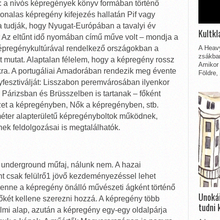
: a nívós képregények könyv formában történő
vonalas képregény kifejezés hallatán Pif vagy
a tudják, hogy Nyugat-Európában a tavalyi év
Kultkl
 Az eltűnt idő nyomában című műve volt – mondja a
 képregénykultúrával rendelkező országokban a
A Heavy
zsákbam
 mutat. Alaptalan félelem, hogy a képregény rossz
Amikor 
kra. A portugáliai Amadorában rendezik meg évente
Földre,
esztiválját: Lisszabon peremvárosában ilyenkor
Párizsban és Brüsszelben is tartanak – főként
zet a képregényben, Nők a képregényben, stb.
éter alapterületű képregényboltok működnek,
k feldolgozásai is megtalálhatók.
 underground műfaj, nálunk nem. A hazai
t csak felülrő1 jövő kezdeményezéssel lehet
 lenne a képregény önálló művészeti ágként történő
Unokái
őkét kellene szerezni hozzá. A képregény több
tudni 
dalmi alap, azután a képregény egy-egy oldalpárja