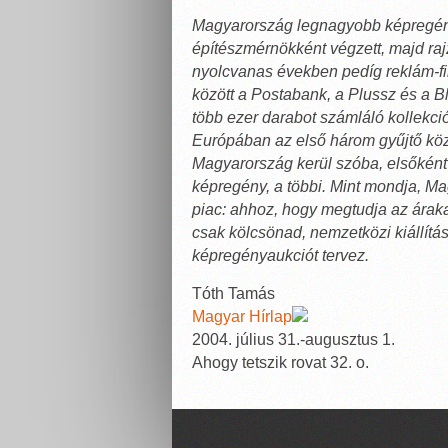
Magyarország legnagyobb képregény
építészmérnökként végzett, majd raj
nyolcvanas években pedíg reklám-fi
között a Postabank, a Plussz és a B
több ezer darabot számláló kollekci
Európában az első három gyűjtő köz
Magyarország kerül szóba, elsőkén
képregény, a többi. Mint mondja, M
piac: ahhoz, hogy megtudja az áraka
csak kölcsönad, nemzetközi kiállítás
képregényaukciót tervez.
Tóth Tamás
Magyar Hírlap
2004. július 31.-augusztus 1.
Ahogy tetszik rovat 32. o.