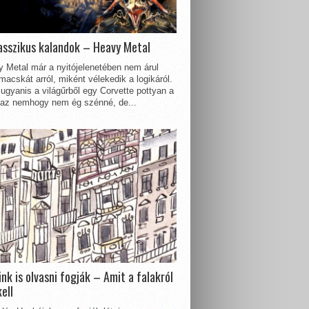
asszikus kalandok – Heavy Metal
 Metal már a nyitójelenetében nem árul
acskát arról, miként vélekedik a logikáról.
ugyanis a világűrből egy Corvette pottyan a
 az nemhogy nem ég szénné, de...
nk is olvasni fogják – Amit a falakról
kell