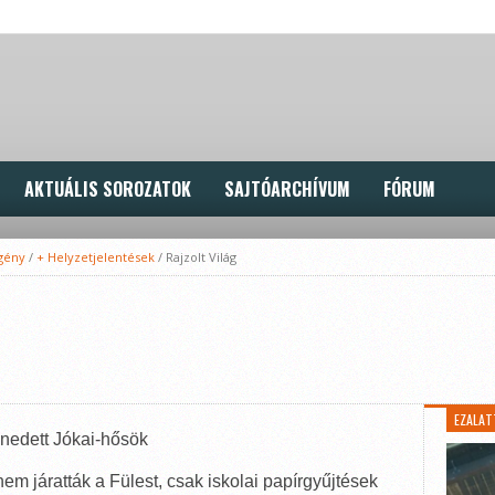
AKTUÁLIS SOROZATOK
SAJTÓARCHÍVUM
FÓRUM
gény
/
+ Helyzetjelentések
/
Rajzolt Világ
EZALAT
nedett Jókai-hősök
 járatták a Fülest, csak iskolai papírgyűjtések