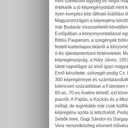
mint szerkezeti egység és végül ma
értékelik a jó képregényoldalt mint 
ilyen komplex kép látható kiállítási 
Magyarországon a képregény körülbel
már Budavár visszavételét követően 
Európában a könyvnyomtatással egy 
Biblia Pauperum, a szegények bibli
festett kartonlapocskáiról a túlnyo
ó-és újtestamentumi történeteket. 
képregényújság, a Háry János. 1957
látott napvilágot az első igazi mag
Ernő készítette, szövegét pedig Cs. 
300 képregénnyel és számtalandiafi
kilencven százalékban a Fülesben me
60-as, 70-es évekre tehető, ezt köve
piacról. A Pajtás, a Kockás és a Mo
műfajt, de leginkább már csak külfö
képregény azóta is tetszhalott. Ped
Sebők Imre, Gugi Sándor és Dargay At
Vera nemzetközileg elismert művész