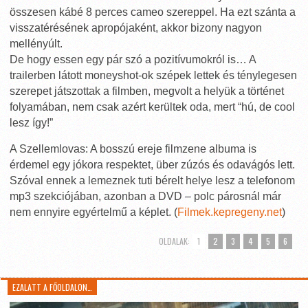
összesen kábé 8 perces cameo szereppel. Ha ezt szánta a
visszatérésének apropójaként, akkor bizony nagyon
mellényúlt.
De hogy essen egy pár szó a pozitívumokról is… A
trailerben látott moneyshot-ok szépek lettek és ténylegesen
szerepet játszottak a filmben, megvolt a helyük a történet
folyamában, nem csak azért kerültek oda, mert “hú, de cool
lesz így!”
A Szellemlovas: A bosszú ereje filmzene albuma is
érdemel egy jókora respektet, über zúzós és odavágós lett.
Szóval ennek a lemeznek tuti bérelt helye lesz a telefonom
mp3 szekciójában, azonban a DVD – polc párosnál már
nem ennyire egyértelmű a képlet. (
Filmek.kepregeny.net
)
OLDALAK:
1
2
3
4
5
6
EZALATT A FŐOLDALON…