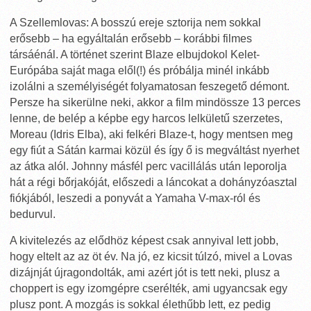
A Szellemlovas: A bosszú ereje sztorija nem sokkal
erősebb – ha egyáltalán erősebb – korábbi filmes
társáénál. A történet szerint Blaze elbujdokol Kelet-
Európába saját maga elől(!) és próbálja minél inkább
izolálni a személyiségét folyamatosan feszegető démont.
Persze ha sikerülne neki, akkor a film mindössze 13 perces
lenne, de belép a képbe egy harcos lelkületű szerzetes,
Moreau (Idris Elba), aki felkéri Blaze-t, hogy mentsen meg
egy fiút a Sátán karmai közül és így ő is megváltást nyerhet
az átka alól. Johnny másfél perc vacillálás után leporolja
hát a régi bőrjakóját, előszedi a láncokat a dohányzóasztal
fiókjából, leszedi a ponyvát a Yamaha V-max-ról és
bedurvul.
A kivitelezés az elődhöz képest csak annyival lett jobb,
hogy eltelt az az öt év. Na jó, ez kicsit túlzó, mivel a Lovas
dizájnját újragondolták, ami azért jót is tett neki, plusz a
choppert is egy izomgépre cserélték, ami ugyancsak egy
plusz pont. A mozgás is sokkal élethűbb lett, ez pedig