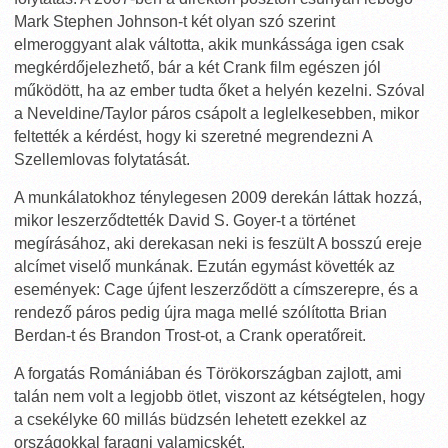
Mark Stephen Johnson-t két olyan szó szerint
elmeroggyant alak váltotta, akik munkássága igen csak
megkérdőjelezhető, bár a két Crank film egészen jól
működött, ha az ember tudta őket a helyén kezelni. Szóval
a Neveldine/Taylor páros csápolt a leglelkesebben, mikor
feltették a kérdést, hogy ki szeretné megrendezni A
Szellemlovas folytatását.
A munkálatokhoz ténylegesen 2009 derekán láttak hozzá,
mikor leszerződtették David S. Goyer-t a történet
megírásához, aki derekasan neki is feszült A bosszú ereje
alcímet viselő munkának. Ezután egymást követték az
események: Cage újfent leszerződött a címszerepre, és a
rendező páros pedig újra maga mellé szólította Brian
Berdan-t és Brandon Trost-ot, a Crank operatőreit.
A forgatás Romániában és Törökországban zajlott, ami
talán nem volt a legjobb ötlet, viszont az kétségtelen, hogy
a csekélyke 60 millás büdzsén lehetett ezekkel az
országokkal faragni valamicskét.