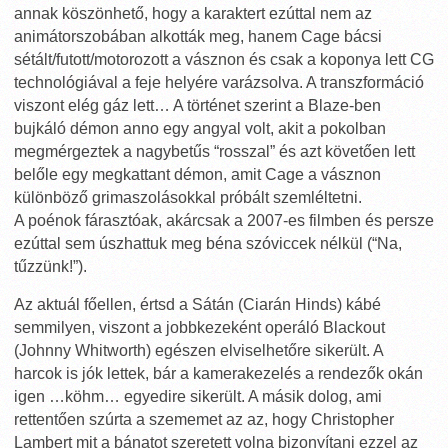
annak köszönhető, hogy a karaktert ezúttal nem az
animátorszobában alkották meg, hanem Cage bácsi
sétált/futott/motorozott a vásznon és csak a koponya lett CG
technológiával a feje helyére varázsolva. A transzformáció
viszont elég gáz lett… A történet szerint a Blaze-ben
bujkáló démon anno egy angyal volt, akit a pokolban
megmérgeztek a nagybetűs “rosszal” és azt követően lett
belőle egy megkattant démon, amit Cage a vásznon
különböző grimaszolásokkal próbált szemléltetni.
A poénok fárasztóak, akárcsak a 2007-es filmben és persze
ezúttal sem úszhattuk meg béna szóviccek nélkül (“Na,
tűzzünk!”).
Az aktuál főellen, értsd a Sátán (Ciarán Hinds) kábé
semmilyen, viszont a jobbkezeként operáló Blackout
(Johnny Whitworth) egészen elviselhetőre sikerült. A
harcok is jók lettek, bár a kamerakezelés a rendezők okán
igen …köhm… egyedire sikerült. A másik dolog, ami
rettentően szúrta a szememet az az, hogy Christopher
Lambert mit a bánatot szeretett volna bizonyítani ezzel az