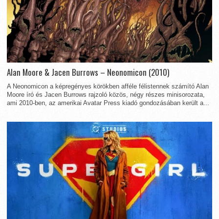
Alan Moore & Jacen Burrows – Neonomicon (2010)
A Neonomicon a képregényes körökben afféle félistennek számító Alan
Moore író és Jacen Burrows rajzoló közös, négy részes minisorozata,
ami 2010-ben, az amerikai Avatar Press kiadó gondozásában került a...