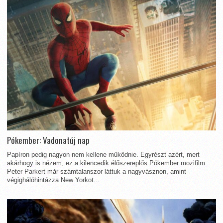
Pókember: Vadonatúj nap
Papíron pedig nagyon nem kellene működnie. Egyrészt azért, mert
akárhogy is nézem, ez a kilencedik élőszereplős Pókember mozifilm.
Peter Parkert már számtalanszor láttuk a nagyvásznon, amint
végighálóhintázza New Yorkot...