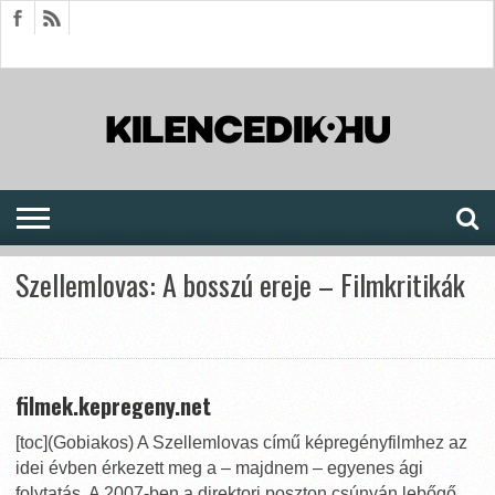
HÍREK
CIKKEK
MEGJELENÉSEK
AKTUÁLIS
SAJTÓARCHÍVUM
FÓRUM
SOROZATOK
Szellemlovas: A bosszú ereje – Filmkritikák
filmek.kepregeny.net
[toc](Gobiakos) A Szellemlovas című képregényfilmhez az
idei évben érkezett meg a – majdnem – egyenes ági
folytatás. A 2007-ben a direktori poszton csúnyán lebőgő