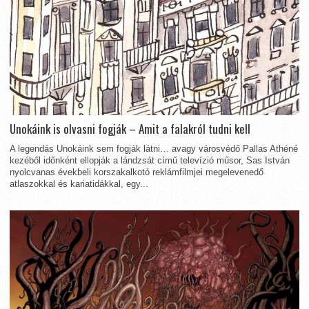
Unokáink is olvasni fogják – Amit a falakról tudni kell
A legendás Unokáink sem fogják látni… avagy városvédő Pallas Athéné
kezéből időnként ellopják a lándzsát című televízió műsor, Sas István
nyolcvanas évekbeli korszakalkotó reklámfilmjei megelevenedő
atlaszokkal és kariatidákkal, egy...