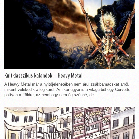
Kultklasszikus kalandok – Heavy Metal
A Heavy Metal már a nyitójelenetében nem árul zsákbamacskát arról,
miként vélekedik a logikáról. Amikor ugyanis a világűrből egy Corvette
pottyan a Földre, az nemhogy nem ég szénné, de...