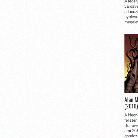
A legen
városvé
a lándz
nyolcva
megelev
Alan 
(2010)
A Neon
féliste
Burrows
ami 201
gondozá