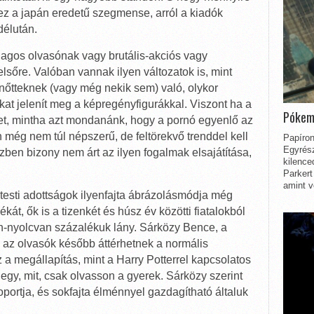
z a japán eredetű szegmense, arról a kiadók
délután.
lagos olvasónak vagy brutális-akciós vagy
sőre. Valóban vannak ilyen változatok is, mint
elnőtteknek (vagy még nekik sem) való, olykor
at jelenít meg a képregényfigurákkal. Viszont ha a
Pókem
het, mintha azt mondanánk, hogy a pornó egyenlő az
még nem túl népszerű, de feltörekvő trenddel kell
Papíron
Egyrész
ben bizony nem árt az ilyen fogalmak elsajátítása,
kilence
Parkert
amint v
s testi adottságok ilyenfajta ábrázolásmódja még
ékát, ők is a tizenkét és húsz év közötti fiatalokból
en-nyolcvan százalékuk lány. Sárközy Bence, a
 az olvasók később áttérhetnek a normális
 a megállapítás, mint a Harry Potterrel kapcsolatos
gy, mit, csak olvasson a gyerek. Sárközy szerint
ortja, és sokfajta élménnyel gazdagítható általuk