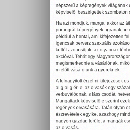
népszerű a képregények világának e
képviselői beszélgettek szombaton 
Ha azt mondjuk, manga, akkor az át
pornográf képregények ugranak be el
például a hentai, ami kifejezetten f
igencsak perverz szexuális szokások
kettőt azonosítjuk, az olyannak tűn
akcióval. Tehát egy Magyarországon 
megismerkednie a vásárlónak, miköz
mielőtt vásárolunk a gyereknek.
A felnagyított érzelmi kifejezések é
alig-alig éri el az olvasók egy százal
verbuválódnak, s láss csodát, hetv
Mangattack képviselője szerint ezek
regények olvasására. Talán olyan ez
észrevételek egyike, azazhogy minde
nagyon gazdag terület a mangák csop
az olvasás.