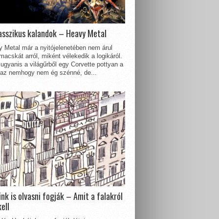
asszikus kalandok – Heavy Metal
 Metal már a nyitójelenetében nem árul
acskát arról, miként vélekedik a logikáról.
ugyanis a világűrből egy Corvette pottyan a
 az nemhogy nem ég szénné, de...
nk is olvasni fogják – Amit a falakról
kell