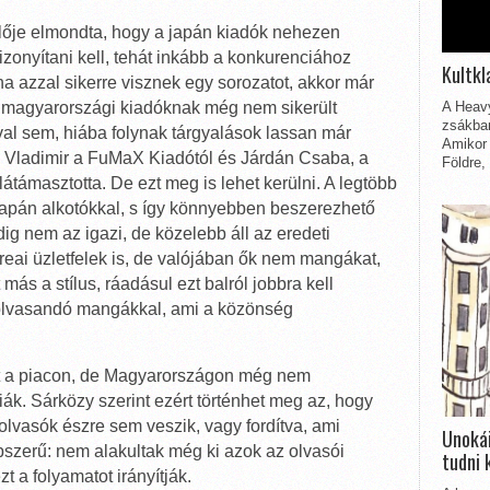
lője elmondta, hogy a japán kiadók nehezen
izonyítani kell, tehát inkább a konkurenciához
Kultkl
 ha azzal sikerre visznek egy sorozatot, akkor már
 magyarországi kiadóknak még nem sikerült
A Heavy
zsákbam
al sem, hiába folynak tárgyalások lassan már
Amikor 
Vladimir a FuMaX Kiadótól és Járdán Csaba, a
Földre,
látámasztotta. De ezt meg is lehet kerülni. A legtöbb
apán alkotókkal, s így könnyebben beszerezhető
g nem az igazi, de közelebb áll az eredeti
eai üzletfelek is, de valójában ők nem mangákat,
s a stílus, ráadásul ezt balról jobbra kell
a olvasandó mangákkal, ami a közönség
ét a piacon, de Magyarországon még nem
ák. Sárközy szerint ezért történhet meg az, hogy
olvasók észre sem veszik, vagy fordítva, ami
Unokái
épszerű: nem alakultak még ki azok az olvasói
tudni 
t a folyamatot irányítják.