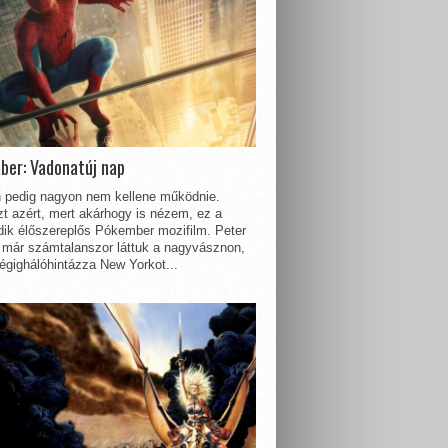
ber: Vadonatúj nap
 pedig nagyon nem kellene működnie.
t azért, mert akárhogy is nézem, ez a
dik élőszereplős Pókember mozifilm. Peter
 már számtalanszor láttuk a nagyvásznon,
égighálóhintázza New Yorkot...