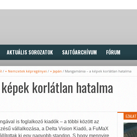
AKTUÁLIS SOROZATOK
SAJTÓARCHÍVUM
FÓRUM
ől
/
+ Nemzetek képregényei
/
+ Japán
/
Mangamánia – a képek korlátlan hatalma
képek korlátlan hatalma
EZALAT
gával is foglalkozó kiadók – a többi között az
ésű vállalkozása, a Delta Vision Kiadó, a FuMaX
llítottak ki egy nagyobb standon. S hogy mennyire