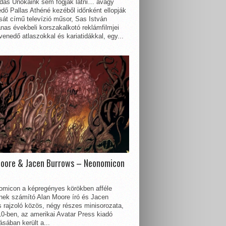
dás Unokáink sem fogják látni… avagy
dő Pallas Athéné kezéből időnként ellopják
sát című televízió műsor, Sas István
nas évekbeli korszakalkotó reklámfilmjei
enedő atlaszokkal és kariatidákkal, egy...
Moore & Jacen Burrows – Neonomicon
omicon a képregényes körökben afféle
nnek számító Alan Moore író és Jacen
 rajzoló közös, négy részes minisorozata,
0-ben, az amerikai Avatar Press kiadó
sában került a...