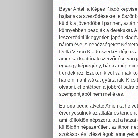
Bayer Antal, a Képes Kiadó képvise
hajlanak a szerződésekre, először b
küldik a jövendőbeli partnert, aztán
könnyebben beadják a derekukat. A
leszerződniük egyetlen japán kiadóv
három éve. A nehézségeket Németh 
Delta Vision Kiadó szerkesztője is a
amerikai kiadónak szerződése van j
egy-egy képregény, bár az még mindi
trendekhez. Ezeken kívül vannak kor
hanem manhwákat gyártanak. Kicsit má
olvasni, ellentétben a jobbról balr
szempontjából nem mellékes.
Európa pedig átvette Amerika hely
érvényesülnek az általános tendenci
ami külföldön népszerű, azt a hazai 
külföldön népszerűtlen, az itthon n
szokások és ízlésvilágok, amelyek ez