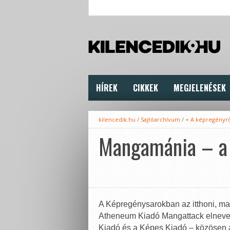
HÍREK
CIKKEK
MEGJELENÉSEK
kilencedik.hu
/
Sajtóarchívum
/
+ A képregényr
Mangamánia – a 
A Képregénysarokban az itthoni, man
Atheneum Kiadó Mangattack elnevez
Kiadó és a Képes Kiadó – közösen á