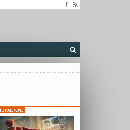
T A FŐOLDALON…