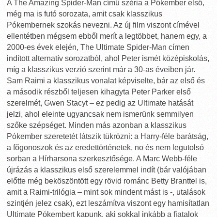
A The Amazing Spider-Man című széria a Pókember első,
még ma is futó sorozata, amit csak klasszikus
Pókembernek szokás nevezni. Az új film viszont címével
ellentétben mégsem ebből merít a legtöbbet, hanem egy, a
2000-es évek elején, The Ultimate Spider-Man címen
indított alternatív sorozatból, ahol Peter ismét középiskolás,
míg a klasszikus verzió szerint már a 30-as éveiben jár.
Sam Raimi a klasszikus vonalat képviselte, bár az első és
a második részből teljesen kihagyta Peter Parker első
szerelmét, Gwen Stacyt – ez pedig az Ultimate hatását
jelzi, ahol eleinte ugyancsak nem ismerünk semmilyen
szőke szépséget. Minden más azonban a klasszikus
Pókember szeretetét látszik tükrözni: a Harry-féle barátság,
a főgonoszok és az eredettörténetek, no és nem legutolsó
sorban a Hírharsona szerkesztősége. A Marc Webb-féle
újrázás a klasszikus első szerelemmel indít (bár valójában
előtte még beköszöntött egy rövid románc Betty Branttel is,
amit a Raimi-trilógia – mint sok mindent mást is -, utalások
szintjén jelez csak), ezt leszámítva viszont egy hamisítatlan
Ultimate Pókembert kapunk, aki sokkal inkább a fiatalok