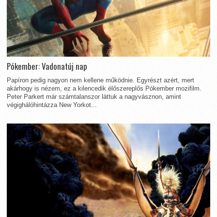
Pókember: Vadonatúj nap
Papíron pedig nagyon nem kellene működnie. Egyrészt azért, mert
akárhogy is nézem, ez a kilencedik élőszereplős Pókember mozifilm.
Peter Parkert már számtalanszor láttuk a nagyvásznon, amint
végighálóhintázza New Yorkot...