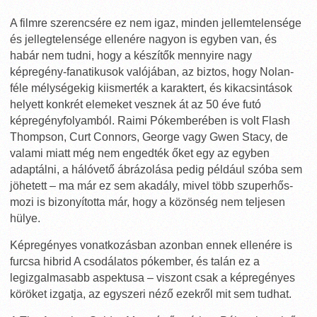
A filmre szerencsére ez nem igaz, minden jellemtelensége
és jellegtelensége ellenére nagyon is egyben van, és
habár nem tudni, hogy a készítők mennyire nagy
képregény-fanatikusok valójában, az biztos, hogy Nolan-
féle mélységekig kiismerték a karaktert, és kikacsintások
helyett konkrét elemeket vesznek át az 50 éve futó
képregényfolyamból. Raimi Pókemberében is volt Flash
Thompson, Curt Connors, George vagy Gwen Stacy, de
valami miatt még nem engedték őket egy az egyben
adaptálni, a hálóvető ábrázolása pedig például szóba sem
jöhetett – ma már ez sem akadály, mivel több szuperhős-
mozi is bizonyította már, hogy a közönség nem teljesen
hülye.
Képregényes vonatkozásban azonban ennek ellenére is
furcsa hibrid A csodálatos pókember, és talán ez a
legizgalmasabb aspektusa – viszont csak a képregényes
köröket izgatja, az egyszeri néző ezekről mit sem tudhat.