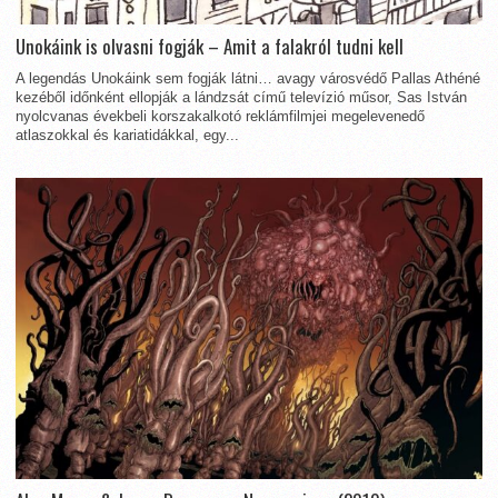
Unokáink is olvasni fogják – Amit a falakról tudni kell
A legendás Unokáink sem fogják látni… avagy városvédő Pallas Athéné
kezéből időnként ellopják a lándzsát című televízió műsor, Sas István
nyolcvanas évekbeli korszakalkotó reklámfilmjei megelevenedő
atlaszokkal és kariatidákkal, egy...