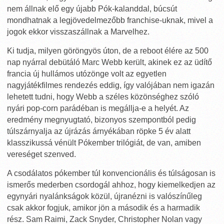
nem állnak elő egy újabb Pók-kalanddal, búcsút
mondhatnak a legjövedelmezőbb franchise-uknak, mivel a
jogok ekkor visszaszállnak a Marvelhez.
Ki tudja, milyen göröngyös úton, de a reboot élére az 500
nap nyárral debütáló Marc Webb került, akinek ez az üdítő
francia új hullámos utózönge volt az egyetlen
nagyjátékfilmes rendezés eddig, így valójában nem igazán
lehetett tudni, hogy Webb a széles közönséghez szóló
nyári pop-corn parádéban is megállja-e a helyét. Az
eredmény megnyugtató, bizonyos szempontból pedig
túlszárnyalja az újrázás árnyékában röpke 5 év alatt
klasszikussá vénült Pókember trilógiát, de van, amiben
vereséget szenved.
A csodálatos pókember túl konvencionális és túlságosan is
ismerős mederben csordogál ahhoz, hogy kiemelkedjen az
egynyári nyalánkságok közül, újranézni is valószínűleg
csak akkor fogjuk, amikor jön a második és a harmadik
rész. Sam Raimi, Zack Snyder, Christopher Nolan vagy