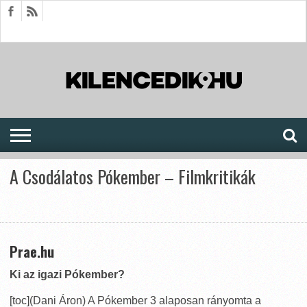
HÍREK
CIKKEK
MEGJELENÉSEK
AKTUÁLIS
SAJTÓARCHÍVUM
FÓRUM
SOROZATOK
A Csodálatos Pókember – Filmkritikák
Prae.hu
Ki az igazi Pókember?
[toc](Dani Áron) A Pókember 3 alaposan rányomta a