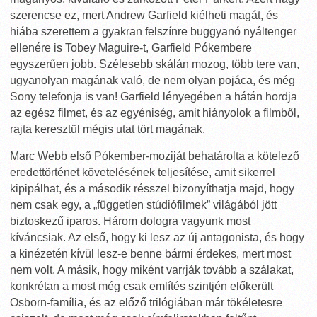
szerencse ez, mert Andrew Garfield kiélheti magát, és
hiába szerettem a gyakran felszínre buggyanó nyáltenger
ellenére is Tobey Maguire-t, Garfield Pókembere
egyszerűen jobb. Szélesebb skálán mozog, több tere van,
ugyanolyan magának való, de nem olyan pojáca, és még
Sony telefonja is van! Garfield lényegében a hátán hordja
az egész filmet, és az egyéniség, amit hiányolok a filmből,
rajta keresztül mégis utat tört magának.
Marc Webb első Pókember-moziját behatárolta a kötelező
eredettörténet követelésének teljesítése, amit sikerrel
kipipálhat, és a második résszel bizonyíthatja majd, hogy
nem csak egy, a „független stúdiófilmek” világából jött
biztoskezű iparos. Három dologra vagyunk most
kíváncsiak. Az első, hogy ki lesz az új antagonista, és hogy
a kinézetén kívül lesz-e benne bármi érdekes, mert most
nem volt. A másik, hogy miként varrják tovább a szálakat,
konkrétan a most még csak említés szintjén előkerült
Osborn-família, és az előző trilógiában már tökéletesre