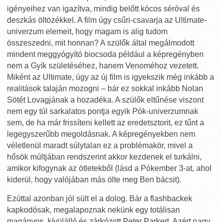
igényeihez van igazítva, mindig belőtt kócos séróval és
deszkás öltözékkel. A film úgy csűri-csavarja az Ultimate-
univerzum elemeit, hogy magam is alig tudom
összeszedni, mit honnan? A szülők által megálmodott
mindent meggyógyító biocsoda például a képregényben
nem a Gyík születéséhez, hanem Venoméhoz vezetett.
Miként az Ultimate, úgy az új film is igyekszik még inkább a
realitások talaján mozogni – bár ez sokkal inkább Nolan
Sötét Lovagjának a hozadéka. A szülők eltűnése viszont
nem egy túl sarkalatos pontja egyik Pók-univerzumnak
sem, de ha már frissíteni kellett az eredetsztorit, ez tűnt a
legegyszerűbb megoldásnak. A képregényekben nem
véletlenül maradt súlytalan ez a problémakör, mivel a
hősök múltjában rendszerint akkor kezdenek el turkálni,
amikor kifogynak az ötletekből (lásd a Pókember 3-at, ahol
kiderül, hogy valójában más ölte meg Ben bácsit).
Ezúttal azonban jól sült el a dolog. Bár a flashbackek
kapkodósak, megalapoznak nekünk egy totálisan
magányos, kívülálló és zárkózott Peter Parkert. Azért nagy