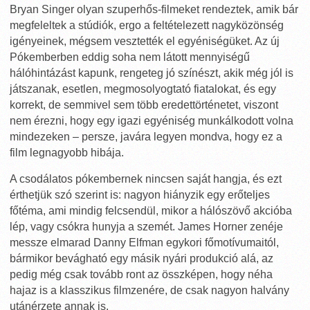
Bryan Singer olyan szuperhős-filmeket rendeztek, amik bár
megfeleltek a stúdiók, ergo a feltételezett nagyközönség
igényeinek, mégsem vesztették el egyéniségüket. Az új
Pókemberben eddig soha nem látott mennyiségű
hálóhintázást kapunk, rengeteg jó színészt, akik még jól is
játszanak, esetlen, megmosolyogtató fiatalokat, és egy
korrekt, de semmivel sem több eredettörténetet, viszont
nem érezni, hogy egy igazi egyéniség munkálkodott volna
mindezeken – persze, javára legyen mondva, hogy ez a
film legnagyobb hibája.
A csodálatos pókembernek nincsen saját hangja, és ezt
érthetjük szó szerint is: nagyon hiányzik egy erőteljes
főtéma, ami mindig felcsendül, mikor a hálószövő akcióba
lép, vagy csókra hunyja a szemét. James Horner zenéje
messze elmarad Danny Elfman egykori főmotívumaitól,
bármikor bevágható egy másik nyári produkció alá, az
pedig még csak tovább ront az összképen, hogy néha
hajaz is a klasszikus filmzenére, de csak nagyon halvány
utánérzete annak is.