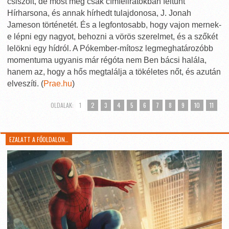
csiszolt, de most még csak címfeliratokban feltűnt
Hírharsona, és annak hírhedt tulajdonosa, J. Jonah
Jameson történetét. És a legfontosabb, hogy vajon mernek-
e lépni egy nagyot, behozni a vörös szerelmet, és a szőkét
lelökni egy hídról. A Pókember-mítosz legmeghatározóbb
momentuma ugyanis már régóta nem Ben bácsi halála,
hanem az, hogy a hős megtalálja a tökéletes nőt, és azután
elveszíti. (
Prae.hu
)
OLDALAK:
1
2
3
4
5
6
7
8
9
10
11
EZALATT A FŐOLDALON…