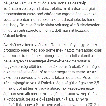
bélyegét Sam Raimi trilógiájára, noha az összkép
korántsem volt olyan katasztrofális, mint a dramaturgiai
problémákkal küszködő záródarab fogadtatása. A kritikai
kudarc azonban nem a széria kifulladását jelezte, hanem
azt, hogy Raimi elfáradt: hiába volt megkérdőjelezhetetlen
a figura iránti szeretete, nem tudott már mit hozzáadni.
Váltani kellett.
Az első rész bemutatásakor Raimi személye egy szuper-
produkció élére meglepő döntésnek hatott, mert addig csak
a horror és trash-filmek rajongóinak mondott valamit a
neve, egyéb zsánerfilmjei észrevétlenek maradtak a
nagyközönség előtt (nem hozták be az árukat). Ami mégis
alkalmassá tette őt a Pókember megrendezésére, az az
akkoriban egyedülálló vizuális látásmódja és a Pókember
iránti rajongása volt. A Raimi-trilógia végül világszerte 2,5
milliárd dollárt termelt, így a stúdiónak kezdetben esze
ágában sem állt meneszteni a jól bejáratott szereplő- és
alkotógárdát, de az előkészítés munkálatai annyira
elhúzódtak, hogy a Sony nem várhatott tovább: ha 2012-ig