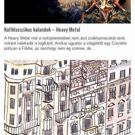
Kultklasszikus kalandok – Heavy Metal
A Heavy Metal már a nyitójelenetében nem árul zsákbamacskát arról,
miként vélekedik a logikáról. Amikor ugyanis a világűrből egy Corvette
pottyan a Földre, az nemhogy nem ég szénné, de...