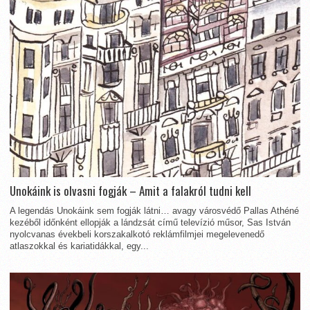
Unokáink is olvasni fogják – Amit a falakról tudni kell
A legendás Unokáink sem fogják látni… avagy városvédő Pallas Athéné
kezéből időnként ellopják a lándzsát című televízió műsor, Sas István
nyolcvanas évekbeli korszakalkotó reklámfilmjei megelevenedő
atlaszokkal és kariatidákkal, egy...