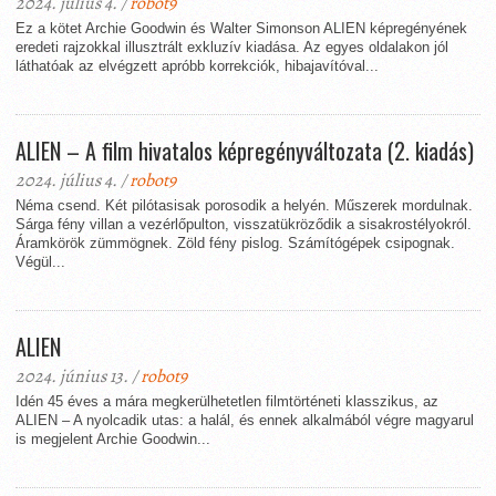
2024. július 4. /
robot9
Ez a kötet Archie Goodwin és Walter Simonson ALIEN képregényének
eredeti rajzokkal illusztrált exkluzív kiadása. Az egyes oldalakon jól
láthatóak az elvégzett apróbb korrekciók, hibajavítóval...
ALIEN – A film hivatalos képregényváltozata (2. kiadás)
2024. július 4. /
robot9
Néma csend. Két pilótasisak porosodik a helyén. Műszerek mordulnak.
Sárga fény villan a vezérlőpulton, visszatükröződik a sisakrostélyokról.
Áramkörök zümmögnek. Zöld fény pislog. Számítógépek csipognak.
Végül...
ALIEN
2024. június 13. /
robot9
Idén 45 éves a mára megkerülhetetlen filmtörténeti klasszikus, az
ALIEN – A nyolcadik utas: a halál, és ennek alkalmából végre magyarul
is megjelent Archie Goodwin...