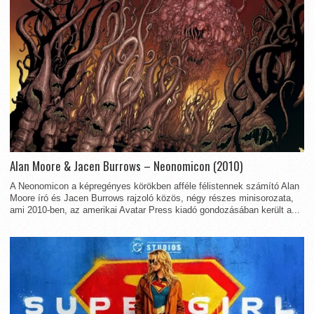
Alan Moore & Jacen Burrows – Neonomicon (2010)
A Neonomicon a képregényes körökben afféle félistennek számító Alan
Moore író és Jacen Burrows rajzoló közös, négy részes minisorozata,
ami 2010-ben, az amerikai Avatar Press kiadó gondozásában került a...