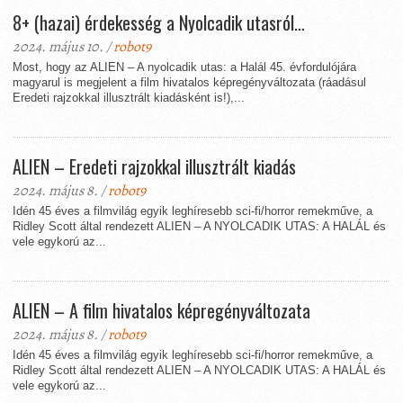
8+ (hazai) érdekesség a Nyolcadik utasról…
2024. május 10. /
robot9
Most, hogy az ALIEN – A nyolcadik utas: a Halál 45. évfordulójára
magyarul is megjelent a film hivatalos képregényváltozata (ráadásul
Eredeti rajzokkal illusztrált kiadásként is!),...
ALIEN – Eredeti rajzokkal illusztrált kiadás
2024. május 8. /
robot9
Idén 45 éves a filmvilág egyik leghíresebb sci-fi/horror remekműve, a
Ridley Scott által rendezett ALIEN – A NYOLCADIK UTAS: A HALÁL és
vele egykorú az...
ALIEN – A film hivatalos képregényváltozata
2024. május 8. /
robot9
Idén 45 éves a filmvilág egyik leghíresebb sci-fi/horror remekműve, a
Ridley Scott által rendezett ALIEN – A NYOLCADIK UTAS: A HALÁL és
vele egykorú az...