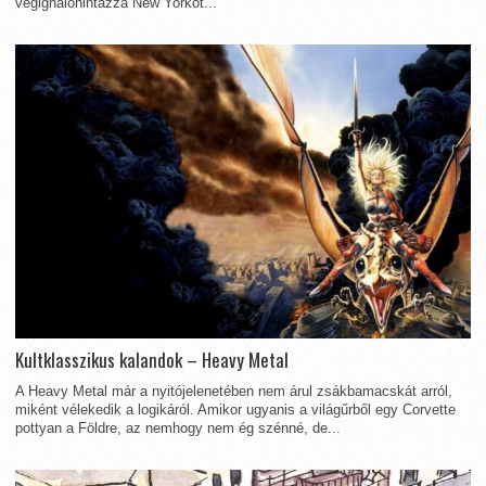
végighálóhintázza New Yorkot...
Kultklasszikus kalandok – Heavy Metal
A Heavy Metal már a nyitójelenetében nem árul zsákbamacskát arról,
miként vélekedik a logikáról. Amikor ugyanis a világűrből egy Corvette
pottyan a Földre, az nemhogy nem ég szénné, de...