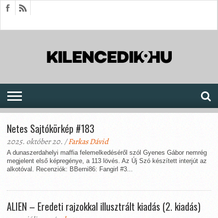
HÍREK
CIKKEK
MEGJELENÉSEK
AKTUÁLIS
SAJTÓARCHÍVUM
FÓRUM
SOROZATOK
Netes Sajtókörkép #183
2025. október 20. /
Farkas Dávid
A dunaszerdahelyi maffia felemelkedéséről szól Gyenes Gábor nemrég
megjelent első képregénye, a 113 lövés. Az Új Szó készített interjút az
alkotóval. Recenziók: BBerni86: Fangirl #3...
ALIEN – Eredeti rajzokkal illusztrált kiadás (2. kiadás)