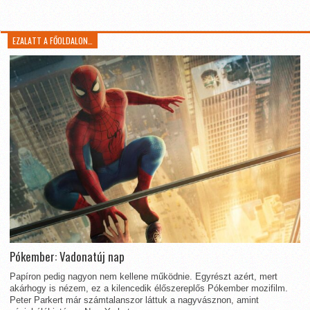
EZALATT A FŐOLDALON…
Pókember: Vadonatúj nap
Papíron pedig nagyon nem kellene működnie. Egyrészt azért, mert
akárhogy is nézem, ez a kilencedik élőszereplős Pókember mozifilm.
Peter Parkert már számtalanszor láttuk a nagyvásznon, amint