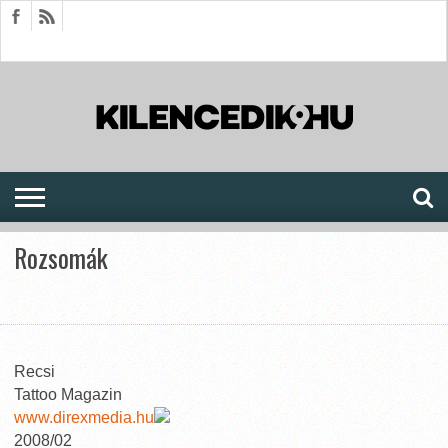
HÍREK
CIKKEK
MEGJELENÉSEK
AKTUÁLIS
SAJTÓARCHÍVUM
FÓRUM
SOROZATOK
Rozsomák
Recsi
Tattoo Magazin
www.direxmedia.hu
2008/02