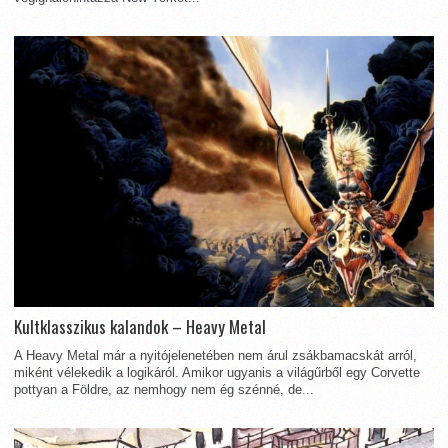
Kultklasszikus kalandok – Heavy Metal
A Heavy Metal már a nyitójelenetében nem árul zsákbamacskát arról,
miként vélekedik a logikáról. Amikor ugyanis a világűrből egy Corvette
pottyan a Földre, az nemhogy nem ég szénné, de...