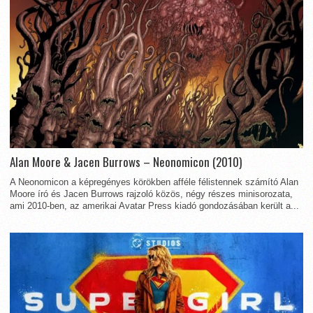
Alan Moore & Jacen Burrows – Neonomicon (2010)
A Neonomicon a képregényes körökben afféle félistennek számító Alan
Moore író és Jacen Burrows rajzoló közös, négy részes minisorozata,
ami 2010-ben, az amerikai Avatar Press kiadó gondozásában került a...