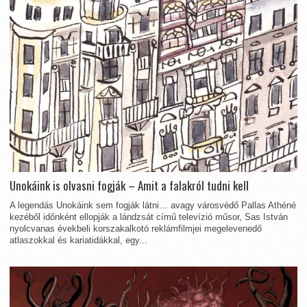
Unokáink is olvasni fogják – Amit a falakról tudni kell
A legendás Unokáink sem fogják látni… avagy városvédő Pallas Athéné
kezéből időnként ellopják a lándzsát című televízió műsor, Sas István
nyolcvanas évekbeli korszakalkotó reklámfilmjei megelevenedő
atlaszokkal és kariatidákkal, egy...