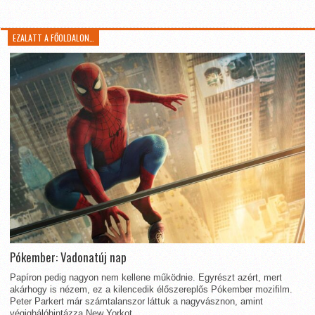
EZALATT A FŐOLDALON…
Pókember: Vadonatúj nap
Papíron pedig nagyon nem kellene működnie. Egyrészt azért, mert
akárhogy is nézem, ez a kilencedik élőszereplős Pókember mozifilm.
Peter Parkert már számtalanszor láttuk a nagyvásznon, amint
végighálóhintázza New Yorkot...