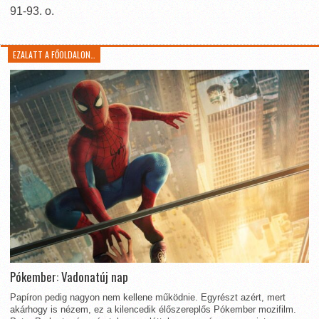
91-93. o.
EZALATT A FŐOLDALON…
Pókember: Vadonatúj nap
Papíron pedig nagyon nem kellene működnie. Egyrészt azért, mert
akárhogy is nézem, ez a kilencedik élőszereplős Pókember mozifilm.