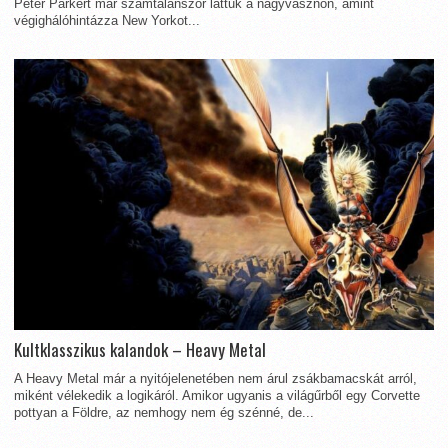
Peter Parkert már számtalanszor láttuk a nagyvásznon, amint
végighálóhintázza New Yorkot...
Kultklasszikus kalandok – Heavy Metal
A Heavy Metal már a nyitójelenetében nem árul zsákbamacskát arról,
miként vélekedik a logikáról. Amikor ugyanis a világűrből egy Corvette
pottyan a Földre, az nemhogy nem ég szénné, de...