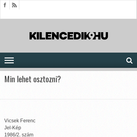
HÍREK
CIKKEK
MEGJELENÉSEK
AKTUÁLIS
SAJTÓARCHÍVUM
FÓRUM
SOROZATOK
Min lehet osztozni?
Vicsek Ferenc
Jel-Kép
1986/2. szám