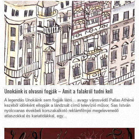
Unokáink is olvasni fogják – Amit a falakról tudni kell
A legendás Unokáink sem fogják látni… avagy városvédő Pallas Athéné
kezéből időnként ellopják a lándzsát című televízió műsor, Sas István
nyolcvanas évekbeli korszakalkotó reklámfilmjei megelevenedő
atlaszokkal és kariatidákkal, egy...