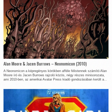
Alan Moore & Jacen Burrows – Neonomicon (2010)
A Neonomicon a képregényes körökben afféle félistennek számító Alan
Moore író és Jacen Burrows rajzoló közös, négy részes minisorozata,
ami 2010-ben, az amerikai Avatar Press kiadó gondozásában került a...