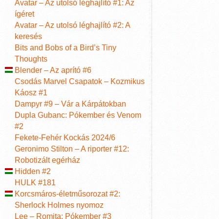
Avatar – Az utolsó léghajlító #1: Az
ígéret
Avatar – Az utolsó léghajlító #2: A
keresés
Bits and Bobs of a Bird’s Tiny
Thoughts
Blender – Az aprító #6
Csodás Marvel Csapatok – Kozmikus
Káosz #1
Dampyr #9 – Vár a Kárpátokban
Dupla Gubanc: Pókember és Venom
#2
Fekete-Fehér Kockás 2024/6
Geronimo Stilton – A riporter #12:
Robotizált egérház
Hidden #2
HULK #181
Korcsmáros-életműsorozat #2:
Sherlock Holmes nyomoz
Lee – Romita: Pókember #3