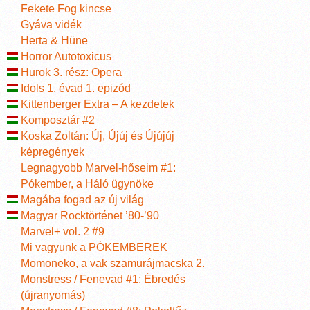
Fekete Fog kincse
Gyáva vidék
Herta & Hüne
Horror Autotoxicus
Hurok 3. rész: Opera
Idols 1. évad 1. epizód
Kittenberger Extra – A kezdetek
Komposztár #2
Koska Zoltán: Új, Újúj és Újújúj
képregények
Legnagyobb Marvel-hőseim #1:
Pókember, a Háló ügynöke
Magába fogad az új világ
Magyar Rocktörténet ’80-’90
Marvel+ vol. 2 #9
Mi vagyunk a PÓKEMBEREK
Momoneko, a vak szamurájmacska 2.
Monstress / Fenevad #1: Ébredés
(újranyomás)