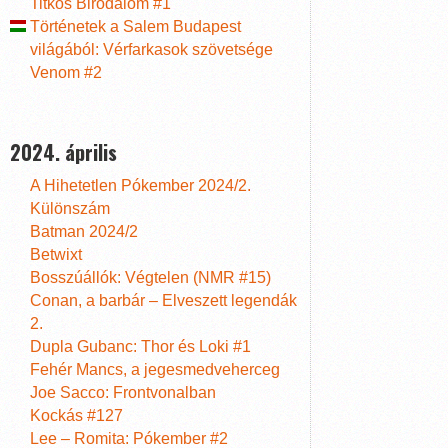
Titkos Birodalom #1
Történetek a Salem Budapest
világából: Vérfarkasok szövetsége
Venom #2
2024. április
A Hihetetlen Pókember 2024/2.
Különszám
Batman 2024/2
Betwixt
Bosszúállók: Végtelen (NMR #15)
Conan, a barbár – Elveszett legendák
2.
Dupla Gubanc: Thor és Loki #1
Fehér Mancs, a jegesmedveherceg
Joe Sacco: Frontvonalban
Kockás #127
Lee – Romita: Pókember #2