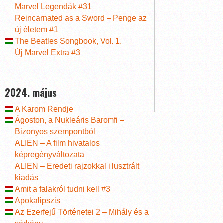
Marvel Legendák #31
Reincarnated as a Sword – Penge az
új életem #1
The Beatles Songbook, Vol. 1.
Új Marvel Extra #3
2024. május
A Karom Rendje
Ágoston, a Nukleáris Baromfi –
Bizonyos szempontból
ALIEN – A film hivatalos
képregényváltozata
ALIEN – Eredeti rajzokkal illusztrált
kiadás
Amit a falakról tudni kell #3
Apokalipszis
Az Ezerfejű Történetei 2 – Mihály és a