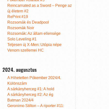
Reincarnated as a Sword – Penge az
új életem #2
RePrint #19
Rozsomák és Deadpool
Rozsomák Noir
Rozsomák: Az állam ellensége
Solo Leveling #1
Teljesen új X-Men: Utópia népe
Venom szellemei HC
2024. augusztus
A Hihetetlen Pókember 2024/4.
Különszám
A sárkányherceg #1: A hold
A sárkányherceg #2: Az ég
Batman 2024/4
Geronimo Stilton – A riporter #11: