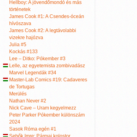
Hellboy: A jövendőmondó és más
történetek
James Cook #1: A Csendes-óceán
hívószava
James Cook #2: A legtávolabbi
vizekre hajózva
Julia #5
Kockás #133
Lee – Ditko: Pókember #3
Lelle, az egyetemista zombivadász
Marvel Legendák #34
Master-Lab Comics #19: Cadaveres
de Tortugas
Merülés
Nathan Never #2
Nick Cave – Uram kegyelmezz
Peter Parker Pókember különszám
2024
Sasok Róma egén #1
Sebők Imre: Pármai kolostor