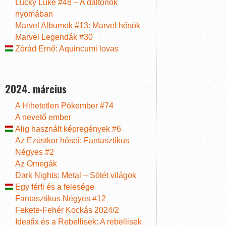
Lucky Luke #48 – A daltonok
nyomában
Marvel Albumok #13: Marvel hősök
Marvel Legendák #30
Zórád Ernő: Aquincumi lovas
2024. március
A Hihetetlen Pókember #74
A nevető ember
Alig használt képregények #6
Az Ezüstkor hősei: Fantasztikus
Négyes #2
Az Omegák
Dark Nights: Metal – Sötét világok
Egy férfi és a felesége
Fantasztikus Négyes #12
Fekete-Fehér Kockás 2024/2
Ideafix és a Rebellisek: A rebellisek