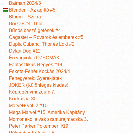
Batman 2024/3
Blender – Az aprító #5
Bloom – Szikra
Börze+ #4: Thor
Bűnös beszélgetések #4
Cagaster – Rovarok és emberek #5
Dupla Gubanc: Thor és Loki #2
Dylan Dog #12
Én vagyok ROZSOMÁK
Fantasztikus Négyes #14
Fekete-Fehér Kockás 2024/4
Fenegyerek: Gyerekjáték
JOKER (Különleges kiadás)
Képregénymúzeum 7.
Kockás #130
Marvel+ vol. 2 #10
Mega Marvel #15: Amerika Kapitány
Momoneko, a vak szamurájmacska 3.
Peter Parker Pókember II/19
Pókember Kötetek #5