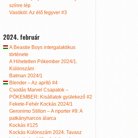
színre lép
Vasököl: Az élő fegyver #3
2024. február
A Beastie Boys intergalaktikus
története
A Hihetetlen Pókember 2024/1.
Különszám
Batman 2024/1
Blender – Az aprító #4
Csodás Marvel Csapatok –
PÓKEMBER: Kisállatok gyülekező #2
Fekete-Fehér Kockás 2024/1
Geronimo Stilton – A riporter #9: A
patkányharcos álarca
Kockás #125
Kockás Különszám 2024. Tavasz