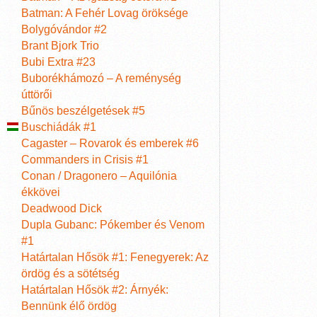
Batman: A Fehér Lovag öröksége
Bolygóvándor #2
Brant Bjork Trio
Bubi Extra #23
Buborékhámozó – A reménység
úttörői
Bűnös beszélgetések #5
Buschiádák #1
Cagaster – Rovarok és emberek #6
Commanders in Crisis #1
Conan / Dragonero – Aquilónia
ékkövei
Deadwood Dick
Dupla Gubanc: Pókember és Venom
#1
Határtalan Hősök #1: Fenegyerek: Az
ördög és a sötétség
Határtalan Hősök #2: Árnyék:
Bennünk élő ördög