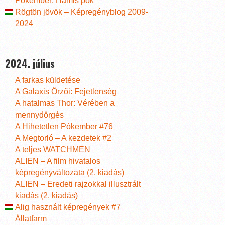
Pókember: Hamis pók
Rögtön jövök – Képregényblog 2009-
2024
2024. július
A farkas küldetése
A Galaxis Őrzői: Fejetlenség
A hatalmas Thor: Vérében a
mennydörgés
A Hihetetlen Pókember #76
A Megtorló – A kezdetek #2
A teljes WATCHMEN
ALIEN – A film hivatalos
képregényváltozata (2. kiadás)
ALIEN – Eredeti rajzokkal illusztrált
kiadás (2. kiadás)
Alig használt képregények #7
Állatfarm