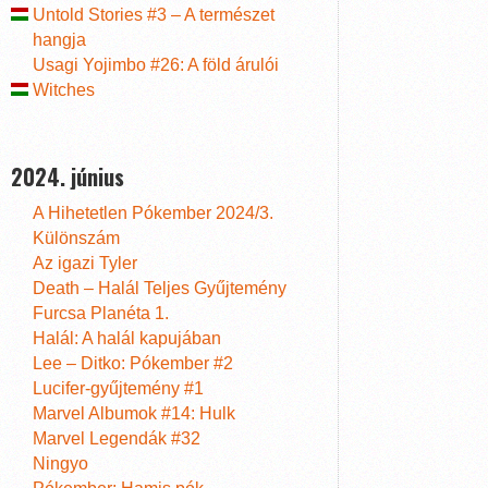
Untold Stories #3 – A természet
hangja
Usagi Yojimbo #26: A föld árulói
Witches
2024. június
A Hihetetlen Pókember 2024/3.
Különszám
Az igazi Tyler
Death – Halál Teljes Gyűjtemény
Furcsa Planéta 1.
Halál: A halál kapujában
Lee – Ditko: Pókember #2
Lucifer-gyűjtemény #1
Marvel Albumok #14: Hulk
Marvel Legendák #32
Ningyo