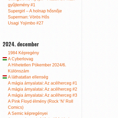
gyűjtemény #1
Supergirl – A holnap hősnője
Superman: Vörös Hős
Usagi Yojimbo #27
2024. december
1984 Képregény
A Cyberlovag
A Hihetetlen Pókember 2024/6.
Különszám
A láthatatlan ellenség
A mágia árnyalatai: Az acélherceg #1
A mágia árnyalatai: Az acélherceg #2
A mágia árnyalatai: Az acélherceg #3
A Pink Floyd élmény (Rock ‘N’ Roll
Comics)
A Semic képregényei