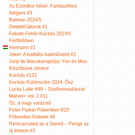
Az Ezüstkor hősei: Fantasztikus
Négyes #3
Batman 2024/5
DetektiGátorok #1
Fekete-Fehér Kockás 2024/5
Férfibőrben
Hermann #1
Joker: A batbébi-hadművelet #1
Junji Ito Macskanaplója: Yon és Muu
Készítsünk ráment
Kockás #132
Kockás Különszám 2024. Ősz
Lucky Luke #49 – Szellemvadászat
Marvel+ vol. 2 #11
Óz, a nagy varázsló
Peter Parker Pókember II/20
Pókember Kötetek #6
Reincarnated as a Sword – Penge az
új életem #3