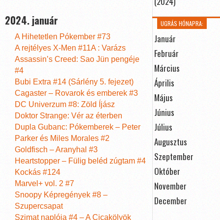
(2024)
2024. január
UGRÁS HÓNAPRA:
A Hihetetlen Pókember #73
Január
A rejtélyes X-Men #11A : Varázs
Február
Assassin’s Creed: Sao Jün pengéje
Március
#4
Április
Bubi Extra #14 (Sárlény 5. fejezet)
Cagaster – Rovarok és emberek #3
Május
DC Univerzum #8: Zöld Íjász
Június
Doktor Strange: Vér az éterben
Július
Dupla Gubanc: Pókemberek – Peter
Parker és Miles Morales #2
Augusztus
Goldfisch – Aranyhal #3
Szeptember
Heartstopper – Fülig beléd zúgtam #4
Október
Kockás #124
Marvel+ vol. 2 #7
November
Snoopy Képregények #8 –
December
Szupercsapat
Szimat naplója #4 – A Cicakölyök