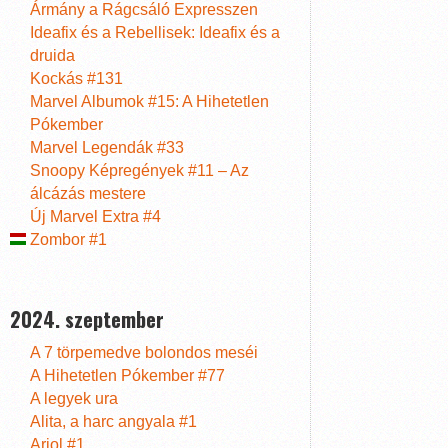
Ármány a Rágcsáló Expresszen
Ideafix és a Rebellisek: Ideafix és a
druida
Kockás #131
Marvel Albumok #15: A Hihetetlen
Pókember
Marvel Legendák #33
Snoopy Képregények #11 – Az
álcázás mestere
Új Marvel Extra #4
Zombor #1
2024. szeptember
A 7 törpemedve bolondos meséi
A Hihetetlen Pókember #77
A legyek ura
Alita, a harc angyala #1
Ariol #1