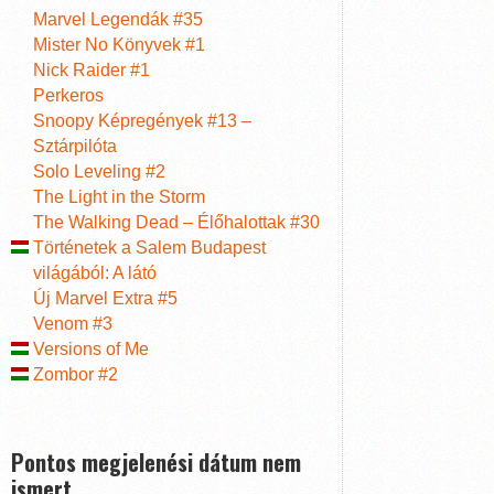
Marvel Legendák #35
Mister No Könyvek #1
Nick Raider #1
Perkeros
Snoopy Képregények #13 –
Sztárpilóta
Solo Leveling #2
The Light in the Storm
The Walking Dead – Élőhalottak #30
Történetek a Salem Budapest
világából: A látó
Új Marvel Extra #5
Venom #3
Versions of Me
Zombor #2
Pontos megjelenési dátum nem
ismert