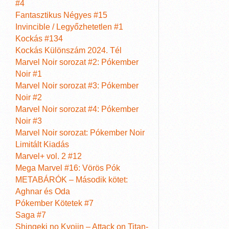
#4
Fantasztikus Négyes #15
Invincible / Legyőzhetetlen #1
Kockás #134
Kockás Különszám 2024. Tél
Marvel Noir sorozat #2: Pókember
Noir #1
Marvel Noir sorozat #3: Pókember
Noir #2
Marvel Noir sorozat #4: Pókember
Noir #3
Marvel Noir sorozat: Pókember Noir
Limitált Kiadás
Marvel+ vol. 2 #12
Mega Marvel #16: Vörös Pók
METABÁRÓK – Második kötet:
Aghnar és Oda
Pókember Kötetek #7
Saga #7
Shingeki no Kyojin – Attack on Titan-