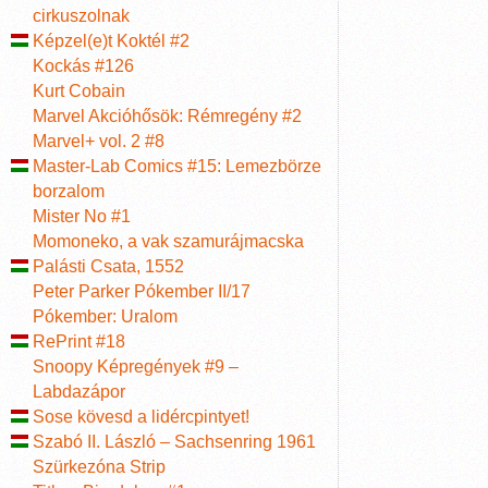
cirkuszolnak
Képzel(e)t Koktél #2
Kockás #126
Kurt Cobain
Marvel Akcióhősök: Rémregény #2
Marvel+ vol. 2 #8
Master-Lab Comics #15: Lemezbörze
borzalom
Mister No #1
Momoneko, a vak szamurájmacska
Palásti Csata, 1552
Peter Parker Pókember II/17
Pókember: Uralom
RePrint #18
Snoopy Képregények #9 –
Labdazápor
Sose kövesd a lidércpintyet!
Szabó II. László – Sachsenring 1961
Szürkezóna Strip