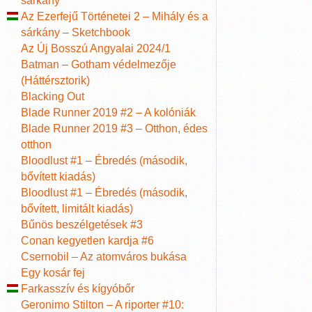
sárkány
Az Ezerfejű Történetei 2 – Mihály és a
sárkány – Sketchbook
Az Új Bosszú Angyalai 2024/1
Batman – Gotham védelmezője
(Háttérsztorik)
Blacking Out
Blade Runner 2019 #2 – A kolóniák
Blade Runner 2019 #3 – Otthon, édes
otthon
Bloodlust #1 – Ébredés (második,
bővített kiadás)
Bloodlust #1 – Ébredés (második,
bővített, limitált kiadás)
Bűnös beszélgetések #3
Conan kegyetlen kardja #6
Csernobil – Az atomváros bukása
Egy kosár fej
Farkasszív és kígyóbőr
Geronimo Stilton – A riporter #10: