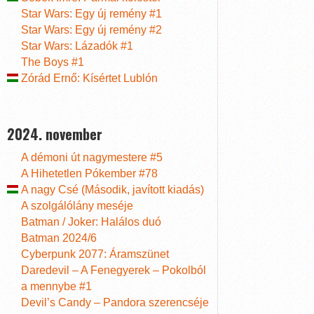
Star Wars: Egy új remény #1
Star Wars: Egy új remény #2
Star Wars: Lázadók #1
The Boys #1
Zórád Ernő: Kísértet Lublón
2024. november
A démoni út nagymestere #5
A Hihetetlen Pókember #78
A nagy Csé (Második, javított kiadás)
A szolgálólány meséje
Batman / Joker: Halálos duó
Batman 2024/6
Cyberpunk 2077: Áramszünet
Daredevil – A Fenegyerek – Pokolból
a mennybe #1
Devil’s Candy – Pandora szerencséje