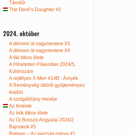
Távolűr
The Devil’s Daughter #2
2024. október
A démoni út nagymestere #3
A démoni út nagymestere #4
A fák titkos élete
A Hihetetlen Pókember 2024/5.
Különszám
A rejtélyes X-Men #14B : Árnyék
A Reménység úttörői gyűjteményes
kiadás
A szolgálólány meséje
Az Ilmérek
Az írók titkos élete
Az Új Bosszú Angyalai 2024/2
Bajnokok #5
Batman – Az igazság ostora #1