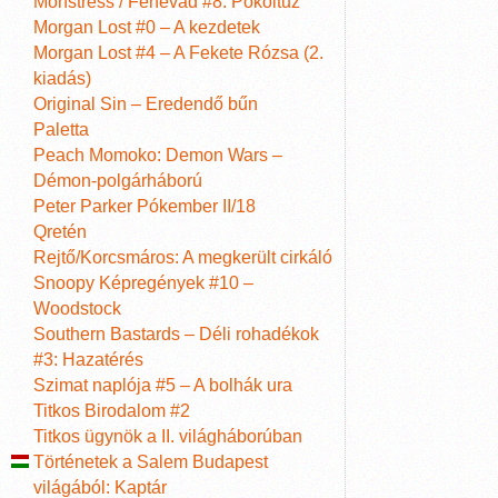
Monstress / Fenevad #8: Pokoltűz
Morgan Lost #0 – A kezdetek
Morgan Lost #4 – A Fekete Rózsa (2.
kiadás)
Original Sin – Eredendő bűn
Paletta
Peach Momoko: Demon Wars –
Démon-polgárháború
Peter Parker Pókember II/18
Qretén
Rejtő/Korcsmáros: A megkerült cirkáló
Snoopy Képregények #10 –
Woodstock
Southern Bastards – Déli rohadékok
#3: Hazatérés
Szimat naplója #5 – A bolhák ura
Titkos Birodalom #2
Titkos ügynök a II. világháborúban
Történetek a Salem Budapest
világából: Kaptár