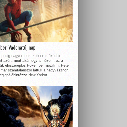
ber: Vadonatúj nap
 pedig nagyon nem kellene működnie.
t azért, mert akárhogy is nézem, ez a
dik élőszereplős Pókember mozifilm. Peter
 már számtalanszor láttuk a nagyvásznon,
égighálóhintázza New Yorkot...