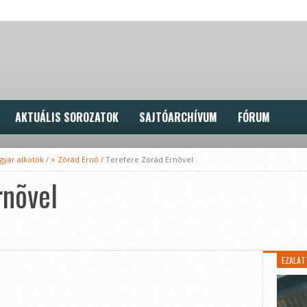
AKTUÁLIS SOROZATOK
SAJTÓARCHÍVUM
FÓRUM
gyar alkotók
/
+ Zórád Ernő
/
Terefere Zórád Ernõvel
rnõvel
EZALAT