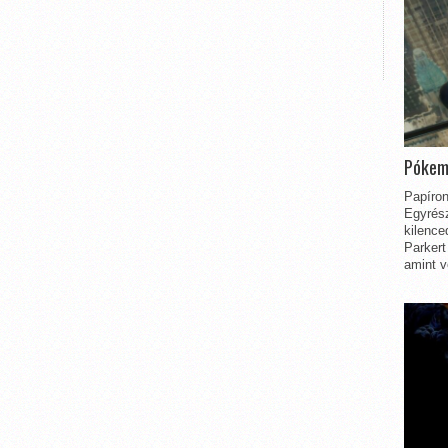
Pókem
Papíron
Egyrész
kilence
Parkert
amint v