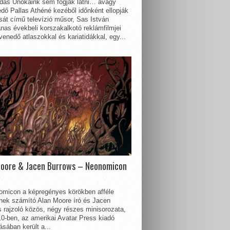
dás Unokáink sem fogják látni… avagy
dő Pallas Athéné kezéből időnként ellopják
sát című televízió műsor, Sas István
nas évekbeli korszakalkotó reklámfilmjei
enedő atlaszokkal és kariatidákkal, egy...
Moore & Jacen Burrows – Neonomicon
omicon a képregényes körökben afféle
nnek számító Alan Moore író és Jacen
 rajzoló közös, négy részes minisorozata,
0-ben, az amerikai Avatar Press kiadó
sában került a...