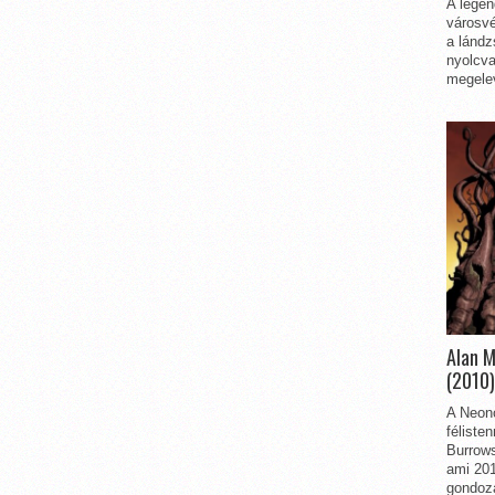
A legen
városvé
a lándz
nyolcva
megelev
Alan 
(2010)
A Neon
féliste
Burrows
ami 201
gondozá