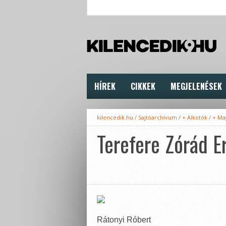
HÍREK
CIKKEK
MEGJELENÉSEK
kilencedik.hu
/
Sajtóarchívum
/
+ Alkotók
/
+ Ma
Terefere Zórád E
Rátonyi Róbert