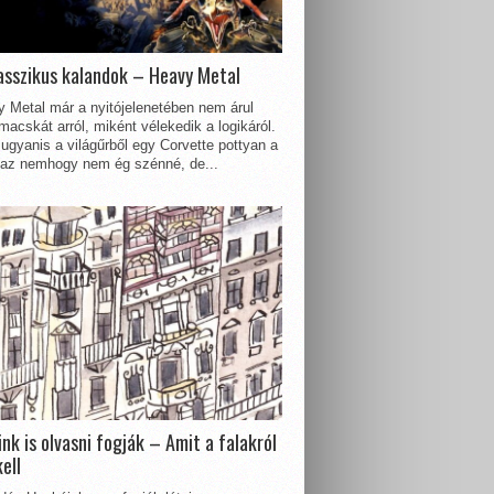
asszikus kalandok – Heavy Metal
 Metal már a nyitójelenetében nem árul
acskát arról, miként vélekedik a logikáról.
ugyanis a világűrből egy Corvette pottyan a
 az nemhogy nem ég szénné, de...
nk is olvasni fogják – Amit a falakról
kell