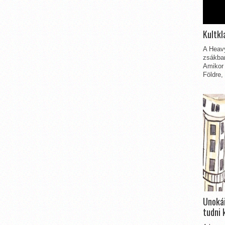
Kultkl
A Heavy
zsákbam
Amikor 
Földre,
Unokái
tudni 