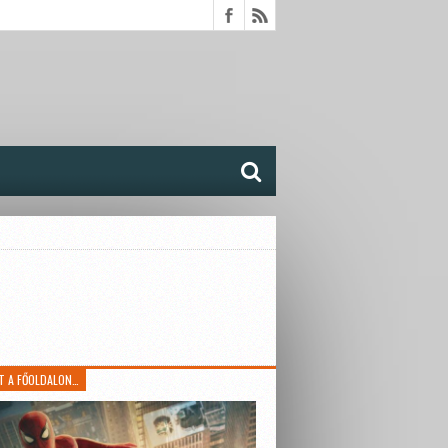
T A FŐOLDALON…