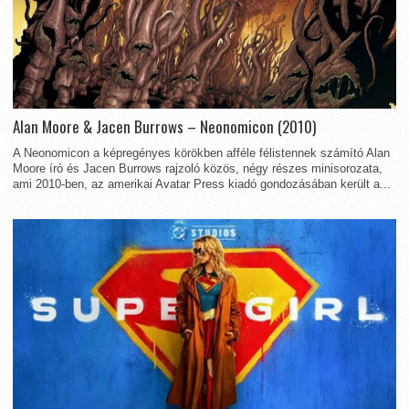
Alan Moore & Jacen Burrows – Neonomicon (2010)
A Neonomicon a képregényes körökben afféle félistennek számító Alan
Moore író és Jacen Burrows rajzoló közös, négy részes minisorozata,
ami 2010-ben, az amerikai Avatar Press kiadó gondozásában került a...