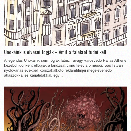
Unokáink is olvasni fogják – Amit a falakról tudni kell
A legendás Unokáink sem fogják látni… avagy városvédő Pallas Athéné
kezéből időnként ellopják a lándzsát című televízió műsor, Sas István
nyolcvanas évekbeli korszakalkotó reklámfilmjei megelevenedő
atlaszokkal és kariatidákkal, egy...