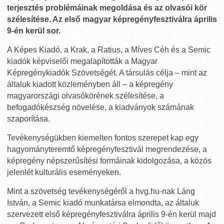
terjesztés problémáinak megoldása és az olvasói kör
szélesítése. Az első magyar képregényfesztiválra április
9-én kerül sor.
A Képes Kiadó, a Krak, a Ratius, a Míves Céh és a Semic
kiadók képviselői megalapították a Magyar
Képregénykiadók Szövetségét. A társulás célja – mint az
általuk kiadott közleményben áll – a képregény
magyarországi olvasókörének szélesítése, a
befogadókészség növelése, a kiadványok számának
szaporítása.
Tevékenységükben kiemelten fontos szerepet kap egy
hagyományteremtő képregényfesztivál megrendezése, a
képregény népszerűsítési formáinak kidolgozása, a közös
jelenlét kulturális eseményeken.
Mint a szövetség tevékenységéről a hvg.hu-nak Láng
István, a Semic kiadó munkatársa elmondta, az általuk
szervezett első képregényfesztiválra április 9-én kerül majd