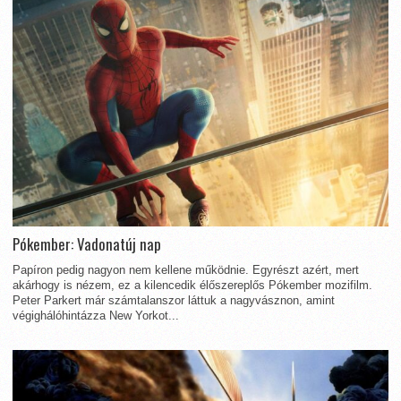
Pókember: Vadonatúj nap
Papíron pedig nagyon nem kellene működnie. Egyrészt azért, mert
akárhogy is nézem, ez a kilencedik élőszereplős Pókember mozifilm.
Peter Parkert már számtalanszor láttuk a nagyvásznon, amint
végighálóhintázza New Yorkot...