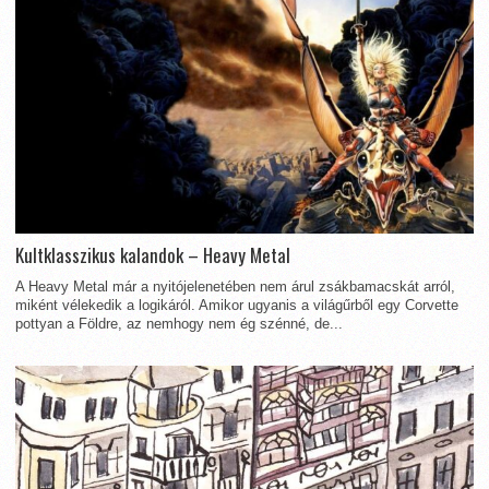
Kultklasszikus kalandok – Heavy Metal
A Heavy Metal már a nyitójelenetében nem árul zsákbamacskát arról,
miként vélekedik a logikáról. Amikor ugyanis a világűrből egy Corvette
pottyan a Földre, az nemhogy nem ég szénné, de...