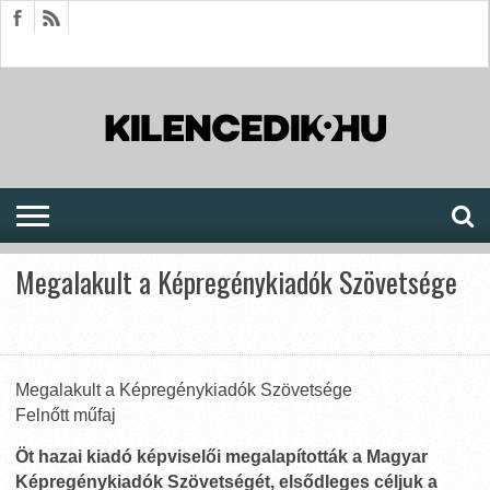
HÍREK
CIKKEK
MEGJELENÉSEK
AKTUÁLIS
SAJTÓARCHÍVUM
FÓRUM
SOROZATOK
Megalakult a Képregénykiadók Szövetsége
Megalakult a Képregénykiadók Szövetsége
Felnőtt műfaj
Öt hazai kiadó képviselői megalapították a Magyar
Képregénykiadók Szövetségét, elsődleges céljuk a