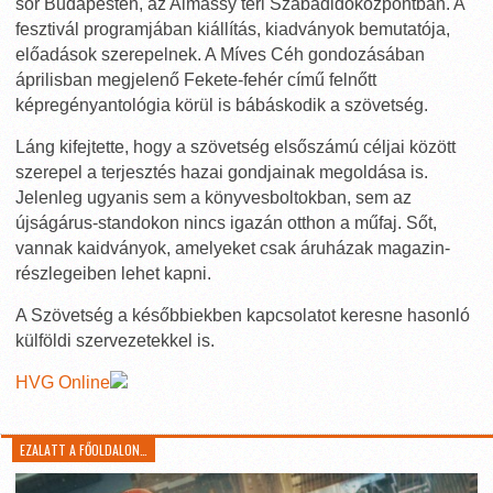
sor Budapesten, az Almássy téri Szabadidőközpontban. A
fesztivál programjában kiállítás, kiadványok bemutatója,
előadások szerepelnek. A Míves Céh gondozásában
áprilisban megjelenő Fekete-fehér című felnőtt
képregényantológia körül is bábáskodik a szövetség.
Láng kifejtette, hogy a szövetség elsőszámú céljai között
szerepel a terjesztés hazai gondjainak megoldása is.
Jelenleg ugyanis sem a könyvesboltokban, sem az
újságárus-standokon nincs igazán otthon a műfaj. Sőt,
vannak kaidványok, amelyeket csak áruházak magazin-
részlegeiben lehet kapni.
A Szövetség a későbbiekben kapcsolatot keresne hasonló
külföldi szervezetekkel is.
HVG Online
EZALATT A FŐOLDALON…