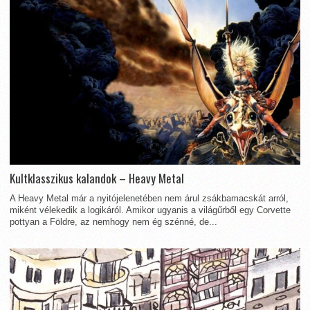
Kultklasszikus kalandok – Heavy Metal
A Heavy Metal már a nyitójelenetében nem árul zsákbamacskát arról,
miként vélekedik a logikáról. Amikor ugyanis a világűrből egy Corvette
pottyan a Földre, az nemhogy nem ég szénné, de...