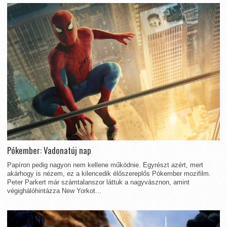
Pókember: Vadonatúj nap
Papíron pedig nagyon nem kellene működnie. Egyrészt azért, mert
akárhogy is nézem, ez a kilencedik élőszereplős Pókember mozifilm.
Peter Parkert már számtalanszor láttuk a nagyvásznon, amint
végighálóhintázza New Yorkot...