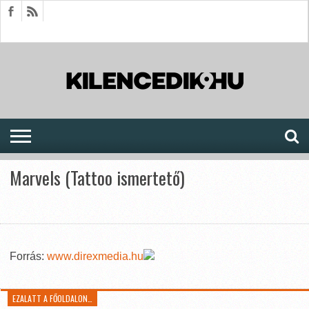
HÍREK
CIKKEK
MEGJELENÉSEK
AKTUÁLIS
SAJTÓARCHÍVUM
FÓRUM
SOROZATOK
Marvels (Tattoo ismertető)
Forrás:
www.direxmedia.hu
EZALATT A FŐOLDALON…