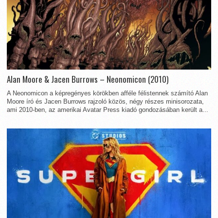
Alan Moore & Jacen Burrows – Neonomicon (2010)
A Neonomicon a képregényes körökben afféle félistennek számító Alan
Moore író és Jacen Burrows rajzoló közös, négy részes minisorozata,
ami 2010-ben, az amerikai Avatar Press kiadó gondozásában került a...