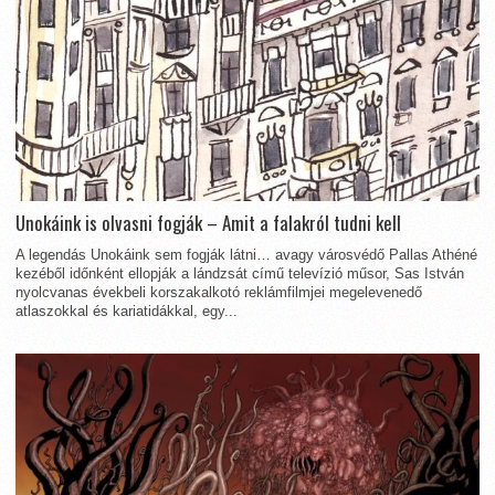
Unokáink is olvasni fogják – Amit a falakról tudni kell
A legendás Unokáink sem fogják látni… avagy városvédő Pallas Athéné
kezéből időnként ellopják a lándzsát című televízió műsor, Sas István
nyolcvanas évekbeli korszakalkotó reklámfilmjei megelevenedő
atlaszokkal és kariatidákkal, egy...