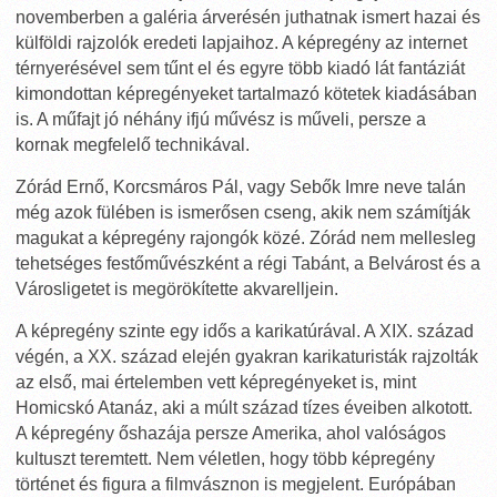
novemberben a galéria árverésén juthatnak ismert hazai és
külföldi rajzolók eredeti lapjaihoz. A képregény az internet
térnyerésével sem tűnt el és egyre több kiadó lát fantáziát
kimondottan képregényeket tartalmazó kötetek kiadásában
is. A műfajt jó néhány ifjú művész is műveli, persze a
kornak megfelelő technikával.
Zórád Ernő, Korcsmáros Pál, vagy Sebők Imre neve talán
még azok fülében is ismerősen cseng, akik nem számítják
magukat a képregény rajongók közé. Zórád nem mellesleg
tehetséges festőművészként a régi Tabánt, a Belvárost és a
Városligetet is megörökítette akvarelljein.
A képregény szinte egy idős a karikatúrával. A XIX. század
végén, a XX. század elején gyakran karikaturisták rajzolták
az első, mai értelemben vett képregényeket is, mint
Homicskó Atanáz, aki a múlt század tízes éveiben alkotott.
A képregény őshazája persze Amerika, ahol valóságos
kultuszt teremtett. Nem véletlen, hogy több képregény
történet és figura a filmvásznon is megjelent. Európában