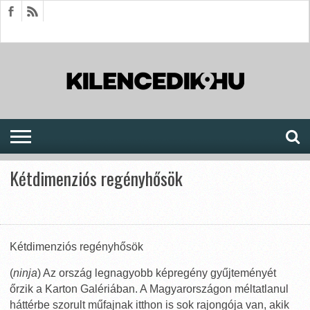
HÍREK
CIKKEK
MEGJELENÉSEK
AKTUÁLIS
SAJTÓARCHÍVUM
FÓRUM
SOROZATOK
Kétdimenziós regényhősök
Kétdimenziós regényhősök
(
ninja
) Az ország legnagyobb képregény gyűjteményét
őrzik a Karton Galériában. A Magyarországon méltatlanul
háttérbe szorult műfajnak itthon is sok rajongója van, akik