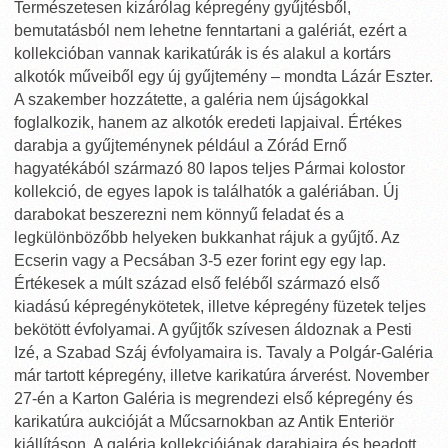
Természetesen kizárólag képregény gyűjtésből,
bemutatásból nem lehetne fenntartani a galériát, ezért a
kollekcióban vannak karikatúrák is és alakul a kortárs
alkotók műveiből egy új gyűjtemény – mondta Lázár Eszter.
A szakember hozzátette, a galéria nem újságokkal
foglalkozik, hanem az alkotók eredeti lapjaival. Értékes
darabja a gyűjteménynek például a Zórád Ernő
hagyatékából származó 80 lapos teljes Pármai kolostor
kollekció, de egyes lapok is találhatók a galériában. Új
darabokat beszerezni nem könnyű feladat és a
legkülönbözőbb helyeken bukkanhat rájuk a gyűjtő. Az
Ecserin vagy a Pecsában 3-5 ezer forint egy egy lap.
Értékesek a múlt század első feléből származó első
kiadású képregénykötetek, illetve képregény füzetek teljes
bekötött évfolyamai. A gyűjtők szívesen áldoznak a Pesti
Izé, a Szabad Száj évfolyamaira is. Tavaly a Polgár-Galéria
már tartott képregény, illetve karikatúra árverést. November
27-én a Karton Galéria is megrendezi első képregény és
karikatúra aukcióját a Műcsarnokban az Antik Enteriör
kiállításon. A galéria kollekciójának darabjaira és beadott