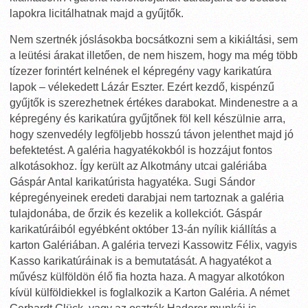
lapokra licitálhatnak majd a gyűjtők.
Nem szertnék jóslásokba bocsátkozni sem a kikiáltási, sem
a leütési árakat illetően, de nem hiszem, hogy ma még több
tízezer forintért kelnének el képregény vagy karikatúra
lapok – vélekedett Lázár Eszter. Ezért kezdő, kispénzű
gyűjtők is szerezhetnek értékes darabokat. Mindenestre a a
képregény és karikatúra gyűjtőnek föl kell készülnie arra,
hogy szenvedély legföljebb hosszú távon jelenthet majd jó
befektetést. A galéria hagyatékokból is hozzájut fontos
alkotásokhoz. Így került az Alkotmány utcai galériába
Gáspár Antal karikatúrista hagyatéka. Sugi Sándor
képregényeinek eredeti darabjai nem tartoznak a galéria
tulajdonába, de őrzik és kezelik a kollekciót. Gáspár
karikatúráiból egyébként október 13-án nyílik kiállítás a
karton Galériában. A galéria tervezi Kassowitz Félix, vagyis
Kasso karikatúráinak is a bemutatását. A hagyatékot a
művész külföldön élő fia hozta haza. A magyar alkotókon
kívül külföldiekkel is foglalkozik a Karton Galéria. A német