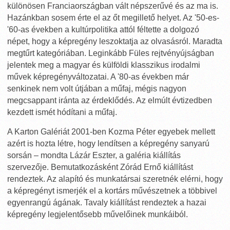
különösen Franciaországban vált népszerűvé és az ma is.
Hazánkban sosem érte el az őt megillető helyet. Az '50-es-
'60-as években a kultúrpolitika attól féltette a dolgozó
népet, hogy a képregény leszoktatja az olvasásról. Maradta
megtűrt kategóriában. Leginkább Füles rejtvényújságban
jelentek meg a magyar és külföldi klasszikus irodalmi
művek képregényváltozatai. A '80-as években már
senkinek nem volt útjában a műfaj, mégis nagyon
megcsappant iránta az érdeklődés. Az elmúlt évtizedben
kezdett ismét hódítani a műfaj.
A Karton Galériát 2001-ben Kozma Péter egyebek mellett
azért is hozta létre, hogy lendítsen a képregény sanyarú
sorsán – mondta Lázár Eszter, a galéria kiállítás
szervezője. Bemutatkozásként Zórád Ernő kiállítást
rendeztek. Az alapító és munkatársai szeretnék elérni, hogy
a képregényt ismerjék el a kortárs művészetnek a többivel
egyenrangú ágának. Tavaly kiállítást rendeztek a hazai
képregény legjelentősebb művelőinek munkáiból.