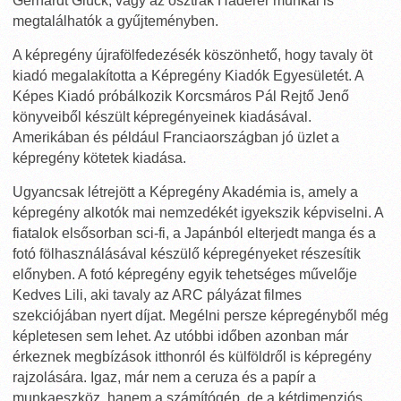
Gerhardt Glück, vagy az osztrák Haderer munkái is
megtalálhatók a gyűjteményben.
A képregény újrafölfedezésék köszönhető, hogy tavaly öt
kiadó megalakította a Képregény Kiadók Egyesületét. A
Képes Kiadó próbálkozik Korcsmáros Pál Rejtő Jenő
könyveiből készült képregényeinek kiadásával.
Amerikában és például Franciaországban jó üzlet a
képregény kötetek kiadása.
Ugyancsak létrejött a Képregény Akadémia is, amely a
képregény alkotók mai nemzedékét igyekszik képviselni. A
fiatalok elsősorban sci-fi, a Japánból elterjedt manga és a
fotó fölhasználásával készülő képregényeket részesítik
előnyben. A fotó képregény egyik tehetséges művelője
Kedves Lili, aki tavaly az ARC pályázat filmes
szekciójában nyert díjat. Megélni persze képregényből még
képletesen sem lehet. Az utóbbi időben azonban már
érkeznek megbízások itthonról és külföldről is képregény
rajzolására. Igaz, már nem a ceruza és a papír a
munkaeszköz, hanem a számítógép, de a kétdimenziós