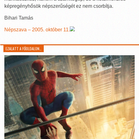
képregényhősök népszerűségét ez nem csorbítja.
Bihari Tamás
Népszava – 2005. október 11.
EZALATT A FŐOLDALON…