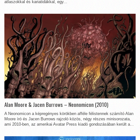
atlaszokkal és kariatidákkal, egy...
Alan Moore & Jacen Burrows – Neonomicon (2010)
A Neonomicon a képregényes körökben afféle félistennek számító Alan
Moore író és Jacen Burrows rajzoló közös, négy részes minisorozata,
ami 2010-ben, az amerikai Avatar Press kiadó gondozásában került a...