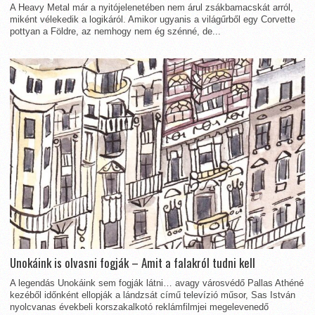
A Heavy Metal már a nyitójelenetében nem árul zsákbamacskát arról,
miként vélekedik a logikáról. Amikor ugyanis a világűrből egy Corvette
pottyan a Földre, az nemhogy nem ég szénné, de...
Unokáink is olvasni fogják – Amit a falakról tudni kell
A legendás Unokáink sem fogják látni… avagy városvédő Pallas Athéné
kezéből időnként ellopják a lándzsát című televízió műsor, Sas István
nyolcvanas évekbeli korszakalkotó reklámfilmjei megelevenedő