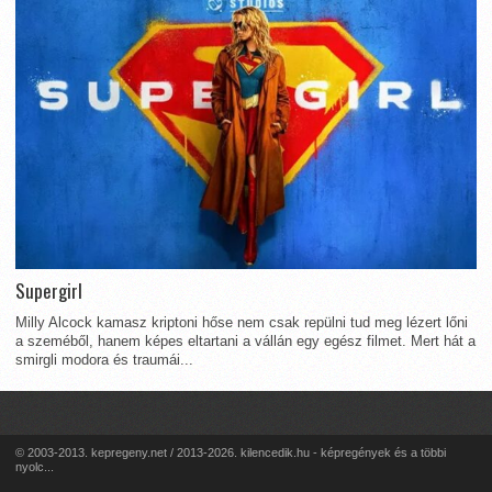
Supergirl
Milly Alcock kamasz kriptoni hőse nem csak repülni tud meg lézert lőni
a szeméből, hanem képes eltartani a vállán egy egész filmet. Mert hát a
smirgli modora és traumái...
© 2003-2013. kepregeny.net / 2013-2026. kilencedik.hu - képregények és a többi
nyolc...