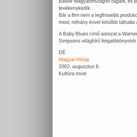
Baillie Magyarországon ragadt, és j
tevékenykedik.
Bár a film nem a legfrissebb produk
most, néhány évvel később láthatta
A Baby Blues című sorozat a Warner 
Simpsons világhírű forgatókönyvírói
DÉ
Magyar Hírlap
2002. augusztus 8.
Kultúra rovat