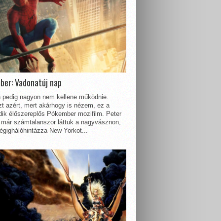
ber: Vadonatúj nap
 pedig nagyon nem kellene működnie.
t azért, mert akárhogy is nézem, ez a
dik élőszereplős Pókember mozifilm. Peter
 már számtalanszor láttuk a nagyvásznon,
égighálóhintázza New Yorkot...