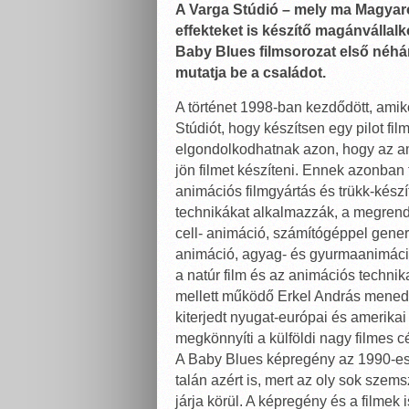
A Varga Stúdió – mely ma Magyar
effekteket is készítő magánvállalk
Baby Blues filmsorozat első néhá
mutatja be a családot.
A történet 1998-ban kezdődött, amik
Stúdiót, hogy készítsen egy pilot f
elgondolkodhatnak azon, hogy az am
jön filmet készíteni. Ennek azonban 
animációs filmgyártás és trükk-kész
technikákat alkalmazzák, a megren
cell- animáció, számítógéppel gene
animáció, agyag- és gyurmaanimáció
a natúr film és az animációs techn
mellett működő Erkel András menedz
kiterjedt nyugat-európai és amerikai
megkönnyíti a külföldi nagy filmes 
A Baby Blues képregény az 1990-es
talán azért is, mert az oly sok sze
járja körül. A képregény és a filmek 