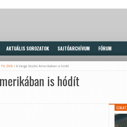
AKTUÁLIS SOROZATOK
SAJTÓARCHÍVUM
FÓRUM
, TV, DVD
/
A Varga Stúdió Amerikában is hódít
merikában is hódít
EZALAT