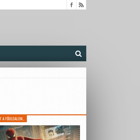
T A FŐOLDALON…