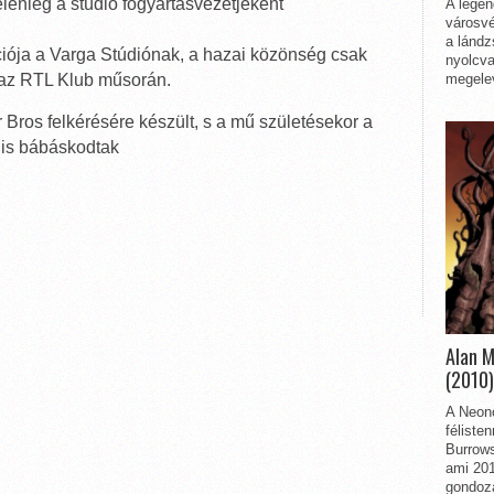
elenleg a stúdió főgyártásvezetjeként
A legen
városvé
a lándz
ciója a Varga Stúdiónak, a hazai közönség csak
nyolcva
megelev
 az RTL Klub műsorán.
Bros felkérésére készült, s a mű születésekor a
 is bábáskodtak
Alan 
(2010)
A Neon
féliste
Burrows
ami 201
gondozá