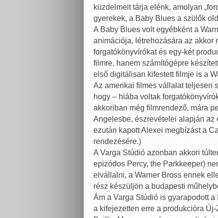
küzdelmeit tárja elénk, amolyan „fo
gyerekek, a Baby Blues a szülők olda
A Baby Blues volt egyébként a Warn
animációja, létrehozására az akkor 
forgatókönyvírókat és egy-két produce
filmre, hanem számítógépre készítet
első digitálisan kifestett filmje is a
Az amerikai filmes vállalat teljesen
hogy – hiába voltak forgatókönyvíró
akkoriban még filmrendező, mára ped
Angelesbe, észrevételei alapján az 
ezután kapott Alexei megbízást a Ca
rendezésére.)
A Varga Stúdió azonban akkori túlte
epizódos Percy, the Parkkeeper) ne
elvállalni, a Warner Bross ennek e
rész készüljön a budapesti műhelyben
Ám a Varga Stúdió is gyarapodott a
a kifejezetten erre a produkcióra Ú