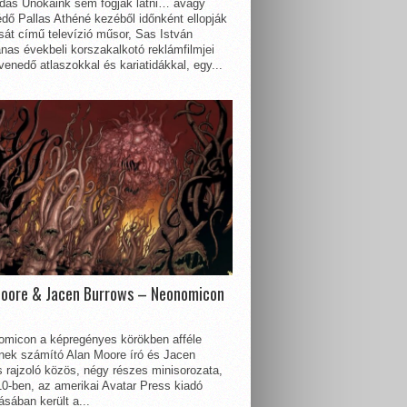
dás Unokáink sem fogják látni… avagy
dő Pallas Athéné kezéből időnként ellopják
sát című televízió műsor, Sas István
nas évekbeli korszakalkotó reklámfilmjei
enedő atlaszokkal és kariatidákkal, egy...
Moore & Jacen Burrows – Neonomicon
omicon a képregényes körökben afféle
nnek számító Alan Moore író és Jacen
 rajzoló közös, négy részes minisorozata,
0-ben, az amerikai Avatar Press kiadó
sában került a...