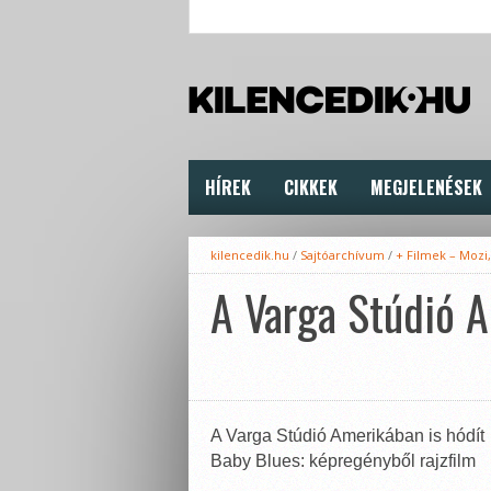
HÍREK
CIKKEK
MEGJELENÉSEK
kilencedik.hu
/
Sajtóarchívum
/
+ Filmek – Mozi
A Varga Stúdió A
A Varga Stúdió Amerikában is hódít
Baby Blues: képregényből rajzfilm