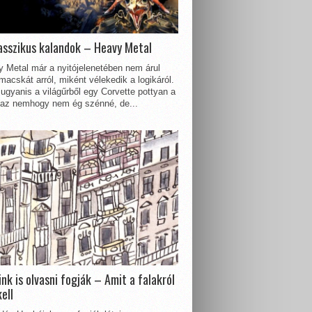
asszikus kalandok – Heavy Metal
 Metal már a nyitójelenetében nem árul
acskát arról, miként vélekedik a logikáról.
ugyanis a világűrből egy Corvette pottyan a
 az nemhogy nem ég szénné, de...
nk is olvasni fogják – Amit a falakról
kell