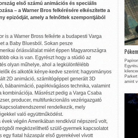
ország első számú animációs és speciális
ozása – a Warner Bros felkérésére elkészítette a
ny epizódját, amely a felnőttek szempontjából
or is a Warner Bross felkérte a budapesti Varga
ilmet a Baby Bluesból. Sokan pesze
Pókem
erikai óriásvállalat miért éppen Magyarországra
több oka is van. Egyrészt hogy a stúdió az
Papíron
ítés olyan műhelye, ahol a legkülönfélébb
Egyrész
kilence
delők és alkotók kénye-kedve szerint; hagyományos
Parkert
rált 2D animáció, számítógéppel generált 3D
amint v
, bábanimáció, papírkivágásos technika, valamint
ika kombinációja. Másrészt pedig a Varga Csaba
ser, producer, multifunkcionális vezérigazgató
 kapcsolatrendszerrel rendelkezik, mely
cégekkel való együttműködést.
 évek végén Amerikában rendkívül népszerű volt,
mszögből megközelíthető szülő-gyermek kapcsolatot
is egy fiatal házaspár első gyerekével vívott