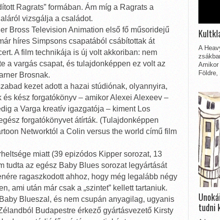
rdított Ragrats” formában. Ám míg a Ragrats a
láról vizsgálja a családot.
er Bross Television Animation első fő műsoridejű
Kultkl
már híres Simpsons csapatából csábítottak át
A Heavy
rt. A film technikája is új volt akkoriban: nem
zsákbam
te a vargás csapat, és tulajdonképpen ez volt az
Amikor 
Földre,
 Warner Brosnak.
 szabad kezet adott a hazai stúdiónak, olyannyira,
k és kész forgatókönyv – amikor Alexei Alexeev –
ig a Varga kreatív igazgatója – kiment Los
egész forgatókönyvet átírták. (Tulajdonképpen
rtoon Networktól a Colin versus the world című film
rheltsége miatt (39 epizódos Kipper sorozat, 13
m tudta az egész Baby Blues sorozat legyártását
llenére ragaszkodott ahhoz, hogy még legalább négy
, ami után már csak a „szintet” kellett tartaniuk.
Unokái
 Baby Blueszal, és nem csupán anyagilag, ugyanis
tudni 
j-Zélandból Budapestre érkező gyártásvezető Kirsty