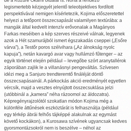
de a Kozure Okami oldalai is. Noha a rendező
legismertebb kézjegyét jelentő teleobjektíves fordított
perspektívával nemigen kísérletezik, Kojima előszeretettel
helyezi a tetőpont összecsapását valamilyen textúrába: a
mangák által kedvelt intenzív erővonalak a Magányos
Farkas meséiben a kép szerves részeivé válnak, legyenek
azok a Hét szamurájból ismert égszakadás cseppei („Esőre
várva”), a Testőr poros szélvihara („Az álnokság nyolc
kapuja”), netán kavargó avar vagy hullámzó fűtenger – az
egyik történet elején például – levegőbe szórt aranytallérok
záporában zajlik le a villanásnyi pengeváltás. Szívesen
idézi meg a Sanjuro trendteremtő fináléját döntő
összecsapásainál. A párkockás akció eredményét egyetlen
vércsík, majd a vesztes elnyújtott összecsuklása jelzi
(utóbbinál a „kamera” néha rázoomol az áldozatra).
Képregényrajzolótól szokatlan módon Kojima még a
különféle áttűnések eszköztárát is felhasználja (például
egy térkép ábrái felhős tájképpé alakulnak az egymást
követő kockákon), a Kurosawa szívének ugyancsak kedves
gyorsmontázsokról nem is beszélve – néhol az