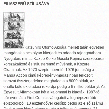
FILMSZERŰ STÍLUSÁVAL.
Katsuhiro Otomo Akirája mellett talán egyetlen
mangának sincs olyan kiterjedt és odaadó rajongótábora
Nyugaton, mint a Kazuo Koike-Goseki Kojima szerzőpáros
korszakalkotó és stílusteremtő művének, a Kozure
Okaminak. Az 1970 szeptemberétől 1976 júniusáig a
Manga Action című képregény-magazinban leközölt
sorozat összterjedelme meghaladta a 8000 oldalt, az
önálló kötetek eladási rekordja pedig a 8 millió példányt. Az
Egyesült Államokban két alkalommal is kiadták: 1987-től
pár éven át a First Comics válogatott a legnépszerűbb
epizódokból, 13 esztendővel később pedig az első számú
Dark Horse kiadó piacra dobta a teljes gyűjteményt, 28