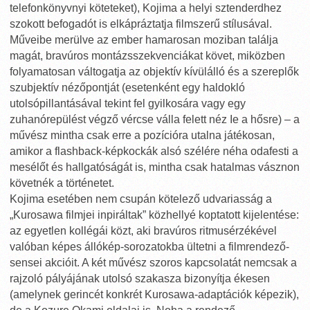
telefonkönyvnyi köteteket), Kojima a helyi sztenderdhez
szokott befogadót is elkápráztatja filmszerű stílusával.
Műveibe merülve az ember hamarosan moziban találja
magát, bravúros montázsszekvenciákat követ, miközben
folyamatosan váltogatja az objektív kívülálló és a szereplők
szubjektív nézőpontját (esetenként egy haldokló
utolsópillantásával tekint fel gyilkosára vagy egy
zuhanórepülést végző vércse válla felett néz Ie a hősre) – a
művész mintha csak erre a pozícióra utalna játékosan,
amikor a flashback-képkockák alsó szélére néha odafesti a
mesélőt és hallgatóságát is, mintha csak hatalmas vásznon
követnék a történetet.
Kojima esetében nem csupán kötelező udvariasság a
„Kurosawa filmjei inpiráltak” közhellyé koptatott kijelentése:
az egyetlen kollégái közt, aki bravúros ritmusérzékével
valóban képes állókép-sorozatokba ültetni a filmrendező-
sensei akcióit. A két művész szoros kapcsolatát nemcsak a
rajzoló pályájának utolsó szakasza bizonyítja ékesen
(amelynek gerincét konkrét Kurosawa-adaptációk képezik),