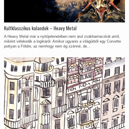
Kultklasszikus kalandok – Heavy Metal
A Heavy Metal már a nyitójelenetében nem árul zsákbamacskát arról,
miként vélekedik a logikáról. Amikor ugyanis a világűrből egy Corvette
pottyan a Földre, az nemhogy nem ég szénné, de...