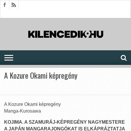
HÍREK
CIKKEK
MEGJELENÉSEK
AKTUÁLIS
SAJTÓARCHÍVUM
FÓRUM
SOROZATOK
A Kozure Okami képregény
A Kozure Okami képregény
Manga-Kurosawa
KOJIMA. A SZAMURÁJ-KÉPREGÉNY NAGYMESTERE
A JAPÁN MANGARAJONGÓKAT IS ELKÁPRÁZTATJA