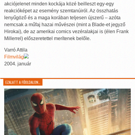
akciójelenet minden kockája közé beilleszt egy-egy
reakcióképet az esemény szemtanúiról. Az összhatás
lenyűgöző és a maga korában teljesen újszerű – azóta
nemcsak a műfaj hazai művészei (mint a Blade-et jegyző
Hirokai), de az amerikai comics vezéralakjai is (élen Frank
Millerrel) előszeretettel merítenek belőle.
Varró Attila
Filmvilág
2004. január
EZALATT A FŐOLDALON…