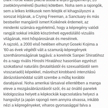
zsebkönyvméretű (bunko) kötetben. Noha sem a rajongók,
sem a lelkes kritikusok nem felejtik el kihagsúlyozni a
sorozat írójának, a Crying Freeman, a Sanctuary és más
bestseller mangáiról ismert Koikének érdemeit, az
mindenki számára egyértelmű, hogy a képregény valódi
rangját sokkal inkább köszönheti egyedülálló vizuális
világának, mint hőspárosának és meséinek.
A rajzoló, a 2000 első hetében elhunyt Goseki Kojima a
'60-as évek végétől vált a szamuráj-képregények
szentháromságának tagjává: a korelnök Sanpei Shiratóhoz
és a nagy rivális Hiroshi Hiratához hasonlóan egyrészt
szokatlanul naturális (brutalitástól és szexualitástól sem
visszariadó) képekkel, másrészt kirobbanó intenzitású
ábrázolásmóddal szállt szembe a műfaj korábbi
darabjaival. Noha amerikai társaival ellentétben a manga
eleve a mozgásábrázolásról szól, és az önálló panelek
kidolgozása helyett a képkockák kapcsolatára helyezi a
hangsúlyt (a japán rajongó nem annyira olvassa, inkább
nézi a képregényeket, viharos gyorsasággal falva a