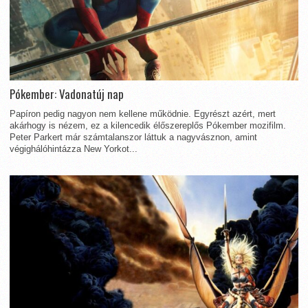
Pókember: Vadonatúj nap
Papíron pedig nagyon nem kellene működnie. Egyrészt azért, mert
akárhogy is nézem, ez a kilencedik élőszereplős Pókember mozifilm.
Peter Parkert már számtalanszor láttuk a nagyvásznon, amint
végighálóhintázza New Yorkot...