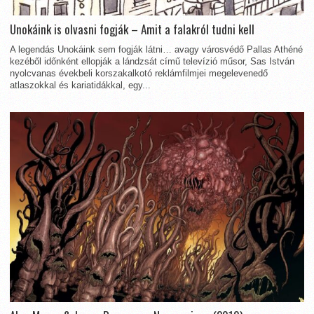
Unokáink is olvasni fogják – Amit a falakról tudni kell
A legendás Unokáink sem fogják látni… avagy városvédő Pallas Athéné
kezéből időnként ellopják a lándzsát című televízió műsor, Sas István
nyolcvanas évekbeli korszakalkotó reklámfilmjei megelevenedő
atlaszokkal és kariatidákkal, egy...