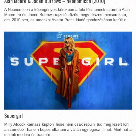
Alan Moore & Jacen Burrows – Neonomicon (2010)
A Neonomicon a képregényes körökben afféle félistennek számító Alan
Moore író és Jacen Burrows rajzoló közös, négy részes minisorozata,
ami 2010-ben, az amerikai Avatar Press kiadó gondozásában került a...
Supergirl
Milly Alcock kamasz kriptoni hőse nem csak repülni tud meg lézert lőni
a szeméből, hanem képes eltartani a vállán egy egész filmet. Mert hát a
smirgli modora és traumái...