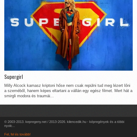
Supergirl
Milly Alcock kamasz kriptoni hőse nem csak repülni tud meg lézert lőni
a szeméből, hanem képes eltartani a vállán egy egész filmet. Mert hát a
smirgli modora és traumái...
© 2003-2013. kepregeny.net / 2013-2026. kilencedik.hu - képregények és a többi
nyolc...
Fel, fel és tovább!