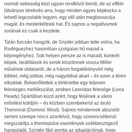
normál sebesség közt ugyan rendkívül trendi, de az efféle
látványos törekvés arra, hogy minden egyes képkocka a
lehető legcoolabb legyen, egy idő után megbosszulja
magát, és mesterkéltnek hat. És sajnos a negatívumok
sorának ez csak a kezdete.
Talán furcsán hangzik, de Snyder jobban tette volna, ha
Rodriguezhez hasonlóan szolgaian hű marad a
képregényhez. Sok helyen persze az is maradt, konkrét
képek, beállítások és sorok köszönnek vissza Miller
művének oldalairól, de a három forgatókönyvíró még
többet, még jobbat, még nagyobbat akart – és ezen a téren
elbuktak. Beleerőltettek a történetbe egy teljesen
felesleges mellékszálat, amiben Leonidas felesége (Lena
Heady) Spártában küzd azért, hogy férjének a város
erősítést küldjön – és közben szembekerül az áruló
Theronnal (Dominic West). Sajnos mindennek abszolút
semmi szerepe nincs azonkívül, hogy szerencsétlenül
megszakítja a thermopülai események székbeszögező
hangulatát. Szintén fájó pontja az adaptációnak, hogy