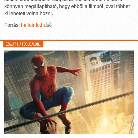
könnyen megállapítható, hogy ebből a filmből jóval többet
ki lehetett volna hozni.
Forrás:
helloinfo.hu
EZALATT A FŐOLDALON…