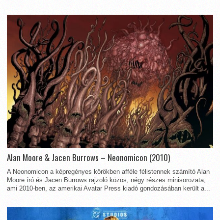
Alan Moore & Jacen Burrows – Neonomicon (2010)
A Neonomicon a képregényes körökben afféle félistennek számító Alan
Moore író és Jacen Burrows rajzoló közös, négy részes minisorozata,
ami 2010-ben, az amerikai Avatar Press kiadó gondozásában került a...