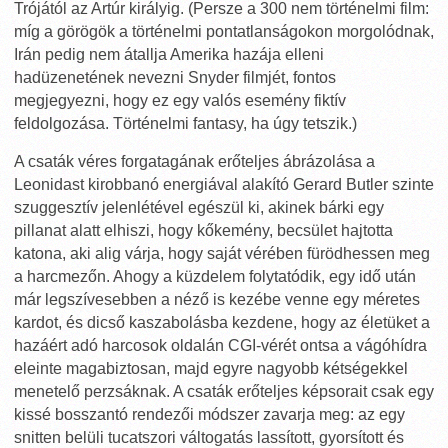
Trójától az Artúr királyig. (Persze a 300 nem történelmi film:
míg a görögök a történelmi pontatlanságokon morgolódnak,
Irán pedig nem átallja Amerika hazája elleni
hadüzenetének nevezni Snyder filmjét, fontos
megjegyezni, hogy ez egy valós esemény fiktív
feldolgozása. Történelmi fantasy, ha úgy tetszik.)
A csaták véres forgatagának erőteljes ábrázolása a
Leonidast kirobbanó energiával alakító Gerard Butler szinte
szuggesztív jelenlétével egészül ki, akinek bárki egy
pillanat alatt elhiszi, hogy kőkemény, becsület hajtotta
katona, aki alig várja, hogy saját vérében fürödhessen meg
a harcmezőn. Ahogy a küzdelem folytatódik, egy idő után
már legszívesebben a néző is kezébe venne egy méretes
kardot, és dicső kaszabolásba kezdene, hogy az életüket a
hazáért adó harcosok oldalán CGI-vérét ontsa a vágóhídra
eleinte magabiztosan, majd egyre nagyobb kétségekkel
menetelő perzsáknak. A csaták erőteljes képsorait csak egy
kissé bosszantó rendezői módszer zavarja meg: az egy
snitten belüli tucatszori váltogatás lassított, gyorsított és