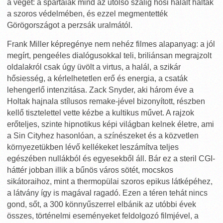
a végét: a spártaiak mind az utolsó szálig hősi halált haltak
a szoros védelmében, és ezzel megmentették
Görögországot a perzsák uralmától.
Frank Miller képregénye nem nehéz filmes alapanyag: a jól
megírt, pengeéles dialógusokkal teli, briliánsan megrajzolt
oldalakról csak úgy üvölt a virtus, a halál, a szikár
hősiesség, a kérlelhetetlen erő és energia, a csaták
lehengerlő intenzitása. Zack Snyder, aki három éve a
Holtak hajnala stílusos remake-jével bizonyított, részben
kellő tisztelettel vette kézbe a kultikus művet. A rajzok
erőteljes, szinte hipnotikus képi világban kelnek életre, ami
a Sin Cityhez hasonlóan, a színészeket és a közvetlen
környezetükben lévő kellékeket leszámítva teljes
egészében nullákból és egyesekből áll. Bár ez a steril CGI-
háttér jobban illik a bűnös város sötét, mocskos
sikátoraihoz, mint a thermopülai szoros epikus látképéhez,
a látvány így is magával ragadó. Ezen a téren tehát nincs
gond, sőt, a 300 könnyűszerrel elbánik az utóbbi évek
összes, történelmi eseményeket feldolgozó filmjével, a