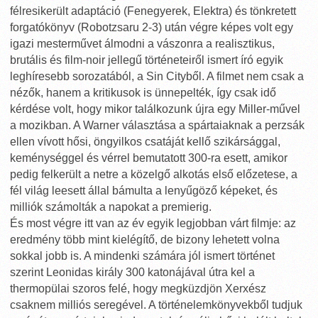
félresikerült adaptáció (Fenegyerek, Elektra) és tönkretett
forgatókönyv (Robotzsaru 2-3) után végre képes volt egy
igazi mesterművet álmodni a vászonra a realisztikus,
brutális és film-noir jellegű történeteiről ismert író egyik
leghíresebb sorozatából, a Sin Cityből. A filmet nem csak a
nézők, hanem a kritikusok is ünnepelték, így csak idő
kérdése volt, hogy mikor találkozunk újra egy Miller-művel
a mozikban. A Warner választása a spártaiaknak a perzsák
ellen vívott hősi, öngyilkos csatáját kellő szikársággal,
keménységgel és vérrel bemutatott 300-ra esett, amikor
pedig felkerült a netre a közelgő alkotás első előzetese, a
fél világ leesett állal bámulta a lenyűgöző képeket, és
milliók számolták a napokat a premierig.
És most végre itt van az év egyik legjobban várt filmje: az
eredmény több mint kielégítő, de bizony lehetett volna
sokkal jobb is. A mindenki számára jól ismert történet
szerint Leonidas király 300 katonájával útra kel a
thermopülai szoros felé, hogy megküzdjön Xerxész
csaknem milliós seregével. A történelemkönyvekből tudjuk