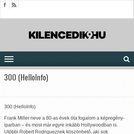
HÍREK
CIKKEK
MEGJELENÉSEK
AKTUÁLIS
SAJTÓARCHÍVUM
FÓRUM
SOROZATOK
300 (HelloInfo)
300 (HelloInfo)
Frank Miller neve a 80-as évek óta fogalom a képregény-
iparban – és most már egyre inkább Hollywoodban is.
Utóbbi Robert Rodrigueznek köszönhető, aki sok