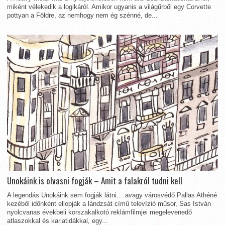
miként vélekedik a logikáról. Amikor ugyanis a világűrből egy Corvette
pottyan a Földre, az nemhogy nem ég szénné, de...
Unokáink is olvasni fogják – Amit a falakról tudni kell
A legendás Unokáink sem fogják látni… avagy városvédő Pallas Athéné
kezéből időnként ellopják a lándzsát című televízió műsor, Sas István
nyolcvanas évekbeli korszakalkotó reklámfilmjei megelevenedő
atlaszokkal és kariatidákkal, egy...