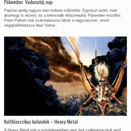
Pókember: Vadonatúj nap
Papíron pedig nagyon nem kellene működnie. Egyrészt azért, mert
akárhogy is nézem, ez a kilencedik élőszereplős Pókember mozifilm.
Peter Parkert már számtalanszor láttuk a nagyvásznon, amint
végighálóhintázza New Yorkot...
Kultklasszikus kalandok – Heavy Metal
A Heavy Metal már a nyitójelenetében nem árul zsákbamacskát arról,