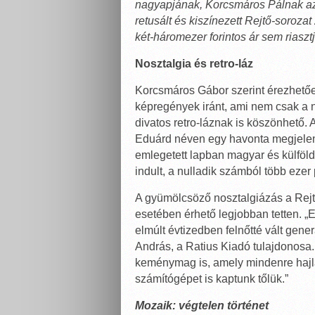
nagyapjának, Korcsmáros Pálnak az 
retusált és kiszínezett Rejtő-sorozat
két-háromezer forintos ár sem riasztj
Nosztalgia és retro-láz
Korcsmáros Gábor szerint érezhetően 
képregények iránt, ami nem csak a 
divatos retro-láznak is köszönhető. 
Eduárd néven egy havonta megjelenő 
emlegetett lapban magyar és külföldi
indult, a nulladik számból több ezer 
A gyümölcsöző nosztalgiázás a Rejt
esetében érhető legjobban tetten. 
elmúlt évtizedben felnőtté vált gene
András, a Ratius Kiadó tulajdonosa. 
keménymag is, amely mindenre hajla
számítógépet is kaptunk tőlük.”
Mozaik: végtelen történet