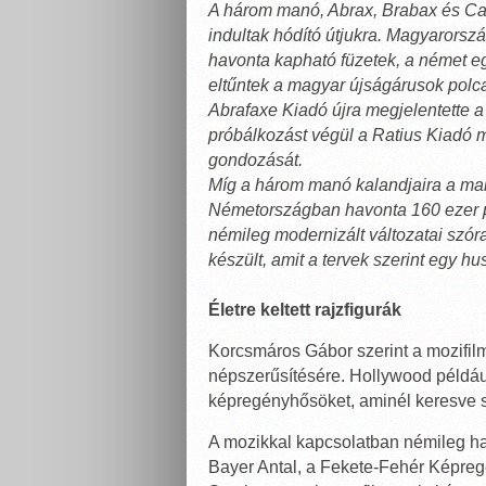
A három manó, Abrax, Brabax és Cal
indultak hódító útjukra. Magyarorsz
havonta kapható füzetek, a német e
eltűntek a magyar újságárusok polcair
Abrafaxe Kiadó újra megjelentette a
próbálkozást végül a Ratius Kiadó m
gondozását.
Míg a három manó kalandjaira a ma
Németországban havonta 160 ezer pél
némileg modernizált változatai szóra
készült, amit a tervek szerint egy hu
Életre keltett rajzfigurák
Korcsmáros Gábor szerint a mozifil
népszerűsítésére. Hollywood például
képregényhősöket, aminél keresve s
A mozikkal kapcsolatban némileg h
Bayer Antal, a Fekete-Fehér Képreg