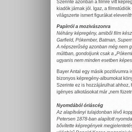
Szerinte azonban a filmre vitt képr
kiadók járnak jól. Igaz, a filmstúd
világszerte ismert figurákat eleven
Papírról a mozivászonra
Néhány képregény, amiből film készü
Garfield, Pókember, Batman, Superm
A népszerűség azonban még nem gara
múltban, gondoljunk csak a „Pókembe
ugyanis nem minden esetben képesek
Bayer Antal egy másik pozitívumra is 
bizonyos képregény-albumokat köny
Szerinte ez is hozzájárulhat ahhoz,
igényes alkotásokat már „nem füzet
Nyomdából óriáscég
Az alapítványi tulajdonban lévő k
Petersen 1878-ban alapított nyomdai
bővítette képregények megjelentetés