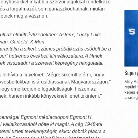
egényhősökkel inkább a szerzői jogokkal rendelkező
iók és a forgalmazók sem panaszkodhatnak, miután
íthetnek meg a vásznon.
lt az elmúlt évtizedekben: Asterix, Lucky Luke,
an, Garfield, X-Men.
ntálja a sikert: számos próbálkozás csődölt be a
r” hetvenes évekbeli filmváltozataira. A filmek
 visszaadni a szeretett képregény hangulatát.
Superg
felhívta a figyelmet: „Végre sikerült elérni, hogy
vesboltokban is árusíthassanak Magyarországon.”
Milly A
repülni
 hogy emelkedjen elfogadottságuk, hiszen az
képes e
nek, hanem inkább könyveknek lehet tekinteni.”
a smirg
oppenhágai Egmont médiacsoport Egmont H.
 vállalkozásából nőtte ki magát. A cég 1948-tól
ével üzleti tevékenységét, ekkor dobták piacra a