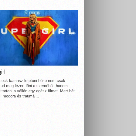
irl
lcock kamasz kriptoni hőse nem csak
 tud meg lézert lőni a szeméből, hanem
ltartani a vállán egy egész filmet. Mert hát
li modora és traumái...