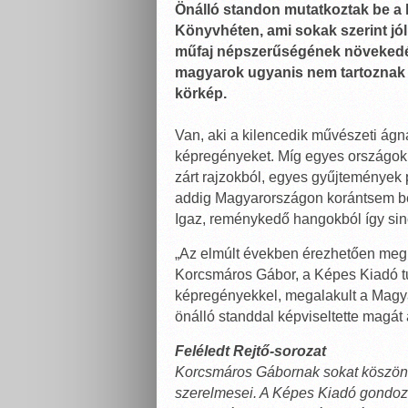
Önálló standon mutatkoztak be a
Könyvhéten, ami sokak szerint jó
műfaj népszerűségének növekedésé
magyarok ugyanis nem tartoznak 
körkép.
Van, aki a kilencedik művészeti ágn
képregényeket. Míg egyes országok
zárt rajzokból, egyes gyűjtemények 
addig Magyarországon korántsem be
Igaz, reménykedő hangokból így sin
„Az elmúlt években érezhetően megm
Korcsmáros Gábor, a Képes Kiadó tu
képregényekkel, megalakult a Magy
önálló standdal képviseltette magát
Feléledt Rejtő-sorozat
Korcsmáros Gábornak sokat köszönh
szerelmesei. A Képes Kiadó gondozá