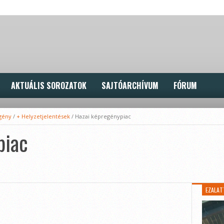
AKTUÁLIS SOROZATOK
SAJTÓARCHÍVUM
FÓRUM
gény
/
+ Helyzetjelentések
/
Hazai képregénypiac
piac
EZALAT