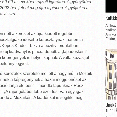
50-60-as években rajzolt figuráiba. A gyönyörűen
 2002-ben jelent meg újra a piacon. A gyűjtőket a
a vissza.
Kultkl
A Heavy
zsákbam
nőtt a kereslet az újra kiadott régebbi
Amikor 
Földre,
nosztalgiázó idősebb korosztálynak, hanem a
A Képes Kiadó – bízva a pozitív fordulatban –
új kiadványt is piacra dobott: a „fapadosként”
 képregények is helyet kapnak. A vállalkozás jól
példány fogyott.
ő-sorozatok szeretete mellett a nagy múltú Mozaik
„Ennek a képregénynek a hazai megjelenését az
ráció tartja életben” – mondta lapunknak Rácz
– „A rajongótábor több ezer fős. Van egy igaz
ndó a Mozaikért. A kiadónkat is segítik, még
Unokái
tudni 