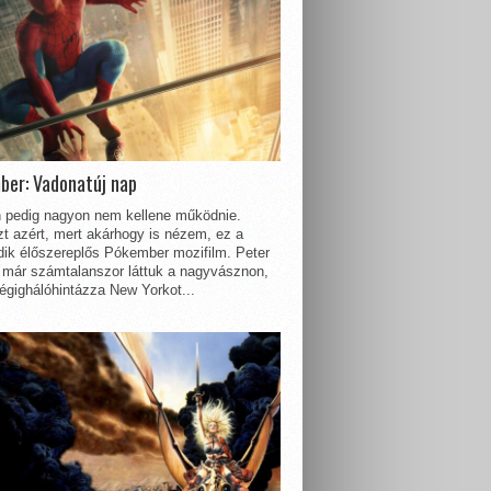
ber: Vadonatúj nap
 pedig nagyon nem kellene működnie.
t azért, mert akárhogy is nézem, ez a
dik élőszereplős Pókember mozifilm. Peter
 már számtalanszor láttuk a nagyvásznon,
égighálóhintázza New Yorkot...