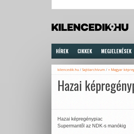
HÍREK
CIKKEK
MEGJELENÉSEK
kilencedik.hu
/
Sajtóarchívum
/
+ Magyar képre
Hazai képregény
Hazai képregénypiac
Supermantől az NDK-s manókig