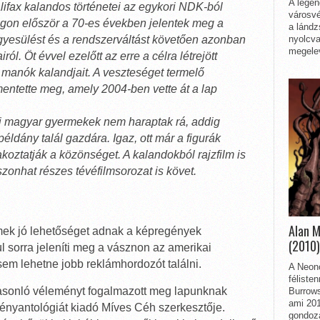
A legen
ifax kalandos történetei az egykori NDK-ból
városvé
ágon először a 70-es években jelentek meg a
a lándz
nyolcva
gyesülést és a rendszerváltást követően azonban
megelev
ól. Öt évvel ezelőtt az erre a célra létrejött
 manók kalandjait. A veszteséget termelő
entette meg, amely 2004-ben vette át a lap
i magyar gyermekek nem haraptak rá, addig
dány talál gazdára. Igaz, ott már a figurák
koztatják a közönséget. A kalandokból rajzfilm is
szonhat részes tévéfilmsorozat is követ.
Alan 
mek jó lehetőséget adnak a képregények
(2010)
 sorra jeleníti meg a vásznon az amerikai
em lehetne jobb reklámhordozót találni.
A Neon
féliste
asonló véleményt fogalmazott meg lapunknak
Burrows
ami 201
ényantológiát kiadó Míves Céh szerkesztője.
gondozá