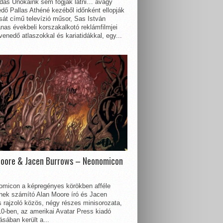
dás Unokáink sem fogják látni… avagy
dő Pallas Athéné kezéből időnként ellopják
sát című televízió műsor, Sas István
nas évekbeli korszakalkotó reklámfilmjei
enedő atlaszokkal és kariatidákkal, egy...
Moore & Jacen Burrows – Neonomicon
omicon a képregényes körökben afféle
nnek számító Alan Moore író és Jacen
 rajzoló közös, négy részes minisorozata,
0-ben, az amerikai Avatar Press kiadó
sában került a...