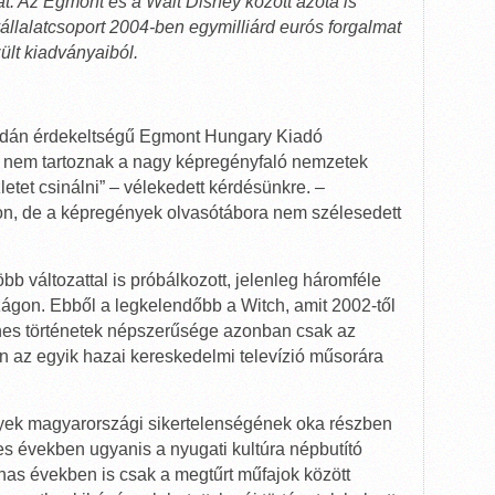
t. Az Egmont és a Walt Disney között azóta is
llalatcsoport 2004-ben egymilliárd eurós forgalmat
ült kiadványaiból.
a dán érdekeltségű Egmont Hungary Kiadó
nem tartoznak a nagy képregényfaló nemzetek
etet csinálni” – vélekedett kérdésünkre. –
on, de a képregények olvasótábora nem szélesedett
b változattal is próbálkozott, jelenleg háromféle
ágon. Ebből a legkelendőbb a Witch, amit 2002-től
ínes történetek népszerűsége azonban csak az
n az egyik hazai kereskedelmi televízió műsorára
nyek magyarországi sikertelenségének oka részben
s években ugyanis a nyugati kultúra népbutító
nas években is csak a megtűrt műfajok között