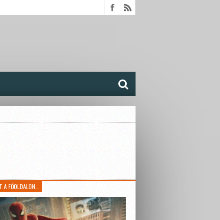
T A FŐOLDALON…