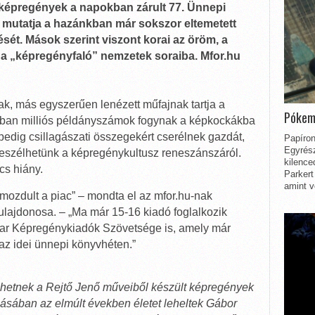
 képregények a napokban zárult 77. Ünnepi
l mutatja a hazánkban már sokszor eltemetett
t. Mások szerint viszont korai az öröm, a
a „képregényfaló” nemzetek soraiba. Mfor.hu
ak, más egyszerűen lenézett műfajnak tartja a
Pókem
ban milliós példányszámok fogynak a képkockákba
pedig csillagászati összegekért cserélnek gazdát,
Papíron
Egyrész
szélhetünk a képregénykultusz reneszánszáról.
kilence
cs hiány.
Parkert
amint v
ozdult a piac” – mondta el az mfor.hu-nak
lajdonosa. – „Ma már 15-16 kiadó foglalkozik
ar Képregénykiadók Szövetsége is, amely már
 az idei ünnepi könyvhéten.”
etnek a Rejtő Jenő műveiből készült képregények
sában az elmúlt években életet leheltek Gábor