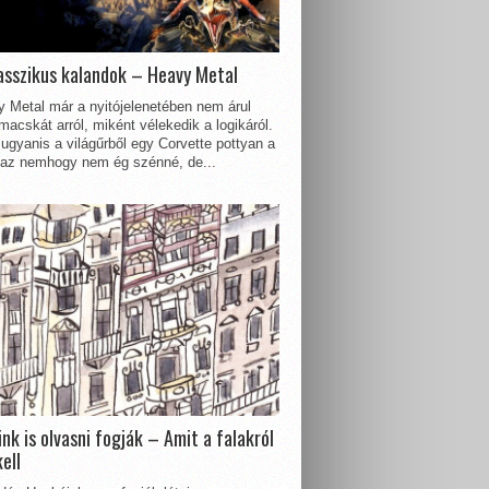
asszikus kalandok – Heavy Metal
 Metal már a nyitójelenetében nem árul
acskát arról, miként vélekedik a logikáról.
ugyanis a világűrből egy Corvette pottyan a
 az nemhogy nem ég szénné, de...
nk is olvasni fogják – Amit a falakról
kell