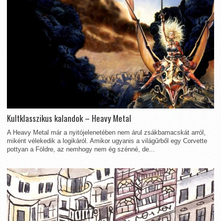
Kultklasszikus kalandok – Heavy Metal
A Heavy Metal már a nyitójelenetében nem árul zsákbamacskát arról,
miként vélekedik a logikáról. Amikor ugyanis a világűrből egy Corvette
pottyan a Földre, az nemhogy nem ég szénné, de...