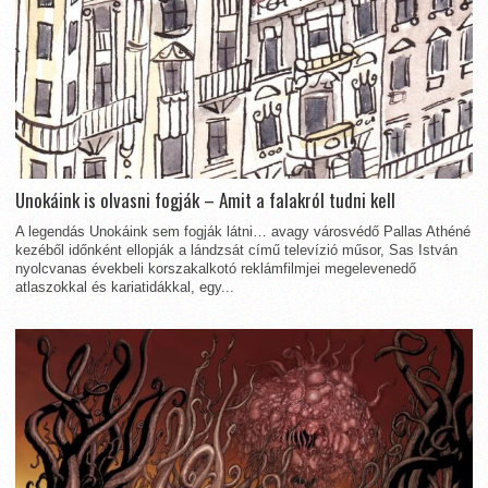
Unokáink is olvasni fogják – Amit a falakról tudni kell
A legendás Unokáink sem fogják látni… avagy városvédő Pallas Athéné
kezéből időnként ellopják a lándzsát című televízió műsor, Sas István
nyolcvanas évekbeli korszakalkotó reklámfilmjei megelevenedő
atlaszokkal és kariatidákkal, egy...