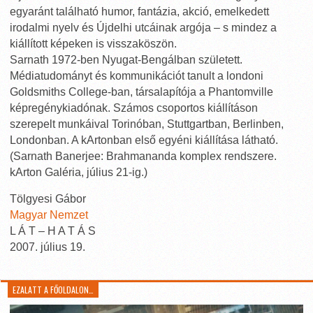
egyaránt található humor, fantázia, akció, emelkedett
irodalmi nyelv és Újdelhi utcáinak argója – s mindez a
kiállított képeken is visszaköszön.
Sarnath 1972-ben Nyugat-Bengálban született.
Médiatudományt és kommunikációt tanult a londoni
Goldsmiths College-ban, társalapítója a Phantomville
képregénykiadónak. Számos csoportos kiállításon
szerepelt munkáival Torinóban, Stuttgartban, Berlinben,
Londonban. A kArtonban első egyéni kiállítása látható.
(Sarnath Banerjee: Brahmananda komplex rendszere.
kArton Galéria, július 21-ig.)
Tölgyesi Gábor
Magyar Nemzet
L Á T – H A T Á S
2007. július 19.
EZALATT A FŐOLDALON…