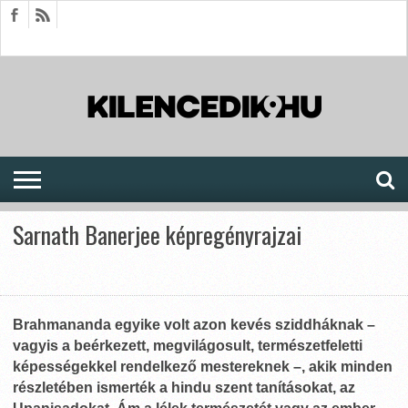
HÍREK
CIKKEK
MEGJELENÉSEK
AKTUÁLIS
SAJTÓARCHÍVUM
FÓRUM
SOROZATOK
Sarnath Banerjee képregényrajzai
Brahmananda egyike volt azon kevés sziddháknak –
vagyis a beérkezett, megvilágosult, természetfeletti
képességekkel rendelkező mestereknek –, akik minden
részletében ismerték a hindu szent tanításokat, az