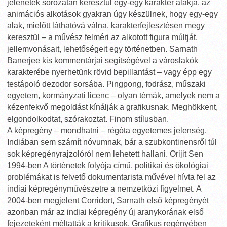
jelenetek sorozatán keresztül egy-egy karakter alakja, az
animációs alkotások gyakran úgy készülnek, hogy egy-egy
alak, mielőtt láthatóvá válna, karakterfejlesztésen megy
keresztül – a művész felméri az alkotott figura múltját,
jellemvonásait, lehetőségeit egy történetben. Sarnath
Banerjee kis kommentárjai segítségével a városlakók
karakterébe nyerhetünk rövid bepillantást – vagy épp egy
testápoló dezodor sorsába. Pingpong, fodrász, műszaki
egyetem, kormányzati licenc – olyan témák, amelyek nem a
kézenfekvő megoldást kínálják a grafikusnak. Meghökkent,
elgondolkodtat, szórakoztat. Finom stílusban.
A képregény – mondhatni – régóta egyetemes jelenség.
Indiában sem számít nóvumnak, bár a szubkontinensről túl
sok képregényrajzolóról nem lehetett hallani. Orijit Sen
1994-ben A történetek folyója című, politikai és ökológiai
problémákat is felvető dokumentarista művével hívta fel az
indiai képregényművészetre a nemzetközi figyelmet. A
2004-ben megjelent Corridort, Sarnath első képregényét
azonban már az indiai képregény új aranykorának első
fejezeteként méltatták a kritikusok. Grafikus regényében