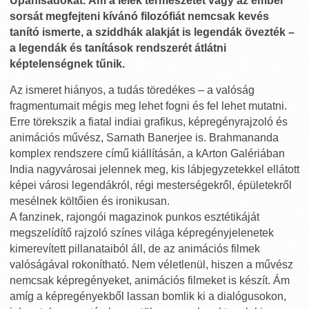
Upanisadokat. Ám a lélek természetét vagy az ember
sorsát megfejteni kívánó filozófiát nemcsak kevés
tanító ismerte, a sziddhák alakját is legendák övezték –
a legendák és tanítások rendszerét átlátni
képtelenségnek tűnik.
Az ismeret hiányos, a tudás töredékes – a valóság
fragmentumait mégis meg lehet fogni és fel lehet mutatni.
Erre törekszik a fiatal indiai grafikus, képregényrajzoló és
animációs művész, Sarnath Banerjee is. Brahmananda
komplex rendszere című kiállításán, a kArton Galériában
India nagyvárosai jelennek meg, kis lábjegyzetekkel ellátott
képei városi legendákról, régi mesterségekről, épületekről
mesélnek költőien és ironikusan.
A fanzinek, rajongói magazinok punkos esztétikáját
megszelídítő rajzoló színes világa képregényjelenetek
kimerevített pillanataiból áll, de az animációs filmek
valóságával rokonítható. Nem véletlenül, hiszen a művész
nemcsak képregényeket, animációs filmeket is készít. Ám
amíg a képregényekből lassan bomlik ki a dialógusokon,