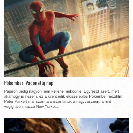
Pókember: Vadonatúj nap
Papíron pedig nagyon nem kellene működnie. Egyrészt azért, mert
akárhogy is nézem, ez a kilencedik élőszereplős Pókember mozifilm.
Peter Parkert már számtalanszor láttuk a nagyvásznon, amint
végighálóhintázza New Yorkot...