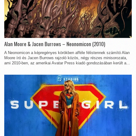
Alan Moore & Jacen Burrows – Neonomicon (2010)
A Neonomicon a képregényes körökben afféle félistennek számító Alan
Moore író és Jacen Burrows rajzoló közös, négy részes minisorozata,
ami 2010-ben, az amerikai Avatar Press kiadó gondozásában került a...