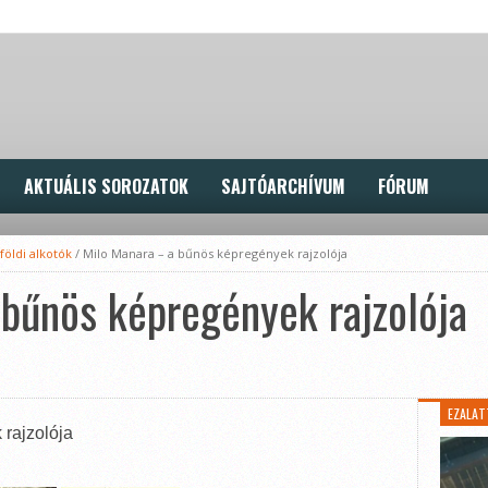
AKTUÁLIS SOROZATOK
SAJTÓARCHÍVUM
FÓRUM
földi alkotók
/
Milo Manara – a bűnös képregények rajzolója
bűnös képregények rajzolója
EZALAT
rajzolója