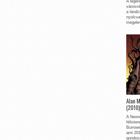
A legen
városvé
a lándz
nyolcva
megelev
Alan 
(2010)
A Neon
féliste
Burrows
ami 201
gondozá