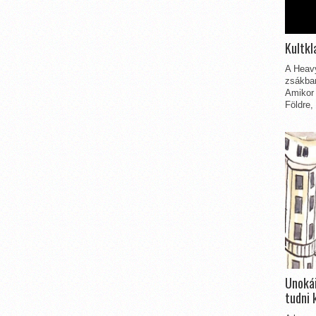
Kultkl
A Heavy
zsákbam
Amikor 
Földre,
Unokái
tudni 