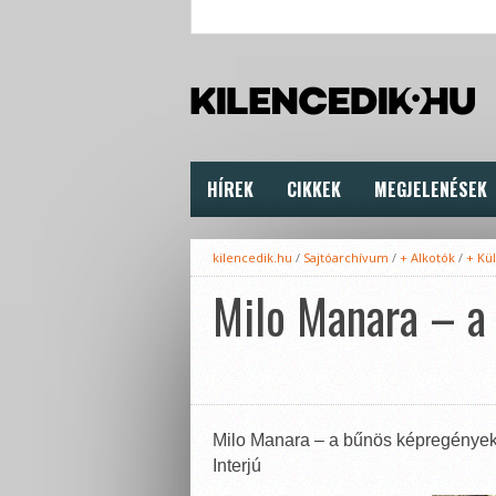
HÍREK
CIKKEK
MEGJELENÉSEK
kilencedik.hu
/
Sajtóarchívum
/
+ Alkotók
/
+ Kül
Milo Manara – a 
Milo Manara – a bűnös képregények 
Interjú