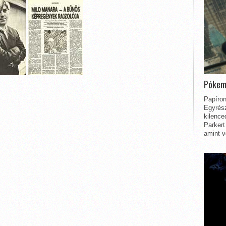
Pókem
Papíron
Egyrész
kilence
Parkert
amint v