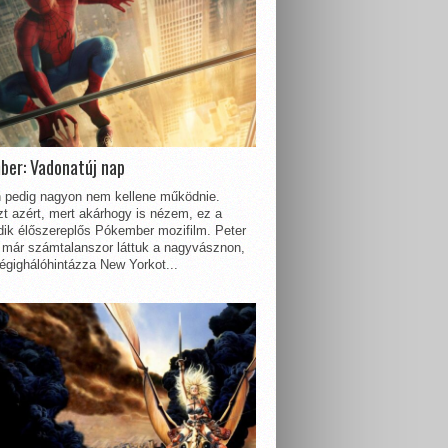
ber: Vadonatúj nap
 pedig nagyon nem kellene működnie.
t azért, mert akárhogy is nézem, ez a
dik élőszereplős Pókember mozifilm. Peter
 már számtalanszor láttuk a nagyvásznon,
égighálóhintázza New Yorkot...