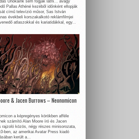
dás Unokáink sem fogják látni… avagy
dő Pallas Athéné kezéből időnként ellopják
sát című televízió műsor, Sas István
nas évekbeli korszakalkotó reklámfilmjei
enedő atlaszokkal és kariatidákkal, egy...
Moore & Jacen Burrows – Neonomicon
omicon a képregényes körökben afféle
nnek számító Alan Moore író és Jacen
 rajzoló közös, négy részes minisorozata,
0-ben, az amerikai Avatar Press kiadó
sában került a...