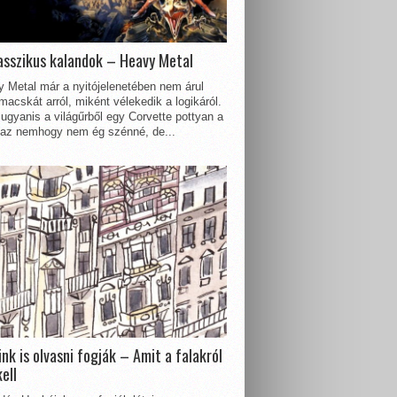
asszikus kalandok – Heavy Metal
 Metal már a nyitójelenetében nem árul
acskát arról, miként vélekedik a logikáról.
ugyanis a világűrből egy Corvette pottyan a
 az nemhogy nem ég szénné, de...
nk is olvasni fogják – Amit a falakról
kell