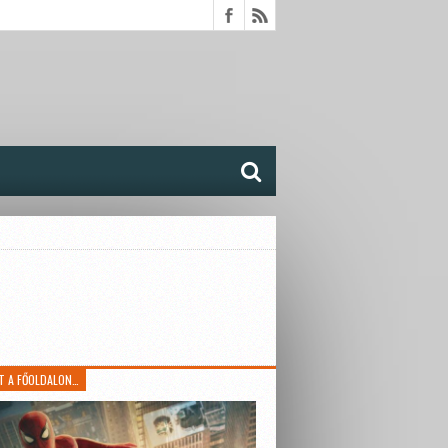
T A FŐOLDALON…