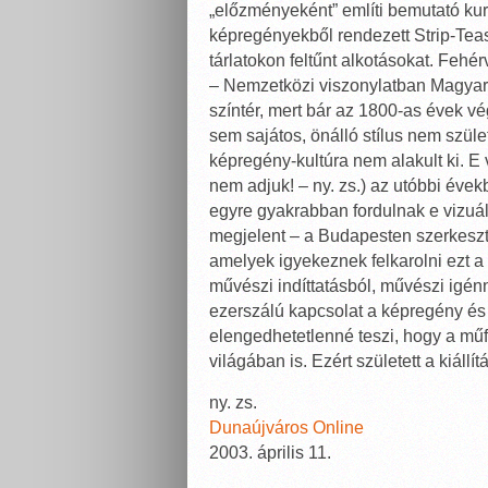
„előzményeként” említi bemutató kur
képregényekből rendezett Strip-Tease
tárlatokon feltűnt alkotásokat. Fehé
– Nemzetközi viszonylatban Magyar
színtér, mert bár az 1800-as évek v
sem sajátos, önálló stílus nem szüle
képregény-kultúra nem alakult ki. E 
nem adjuk! – ny. zs.) az utóbbi éve
egyre gyakrabban fordulnak e vizuális
megjelent – a Budapesten szerkeszte
amelyek igyekeznek felkarolni ezt a 
művészi indíttatásból, művészi igén
ezerszálú kapcsolat a képregény és
elengedhetetlenné teszi, hogy a mű
világában is. Ezért született a kiállít
ny. zs.
Dunaújváros Online
2003. április 11.