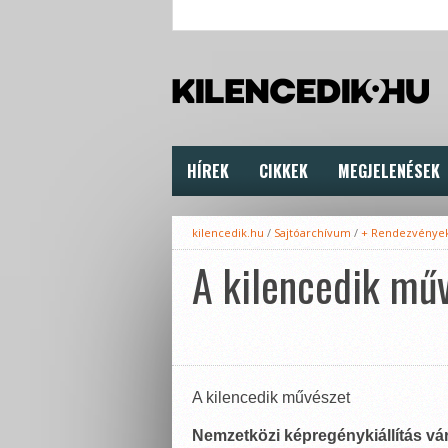
HÍREK
CIKKEK
MEGJELENÉSEK
kilencedik.hu
/
Sajtóarchívum
/
+ Rendezvénye
A kilencedik mű
A kilencedik művészet
Nemzetközi képregénykiállítás vár