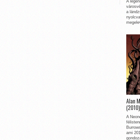
A legen
városvé
a lándz
nyolcva
megelev
Alan 
(2010)
A Neon
féliste
Burrows
ami 201
gondozá