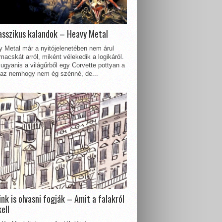
asszikus kalandok – Heavy Metal
 Metal már a nyitójelenetében nem árul
acskát arról, miként vélekedik a logikáról.
ugyanis a világűrből egy Corvette pottyan a
 az nemhogy nem ég szénné, de...
nk is olvasni fogják – Amit a falakról
kell