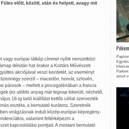
 Füles előtt, között, után és helyett, avagy mit
Pókem
Papíron
t vagy európai látkép címmel nyílik nemzetközi
Egyrész
sárnap délután hat órakor a Kortárs Művészeti
kilence
Parkert
gyüttes akciójával veszi kezdetét, az eseményt
amint v
 tizennégy szerző – macedón, horvát, szlovén,
tve párosok – mellett a pincegalériában a francia
dégek (ez utóbbi anyag már tegnap kikerült, nézhető,
jus 16-ig tartó kiállítást kettős céllal szervezték
ás esztéta, a bemutató kurátora. Szeretnék
zedben virágzásnak indult közép-európai képregény-
ndenciákra, valamint feltérképezni a
zet kapcsolódási pontjait. A mostani bemutató