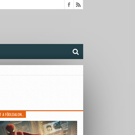
T A FŐOLDALON…