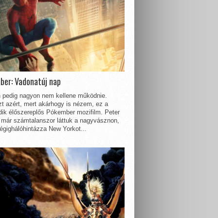
ber: Vadonatúj nap
 pedig nagyon nem kellene működnie.
t azért, mert akárhogy is nézem, ez a
dik élőszereplős Pókember mozifilm. Peter
 már számtalanszor láttuk a nagyvásznon,
égighálóhintázza New Yorkot...