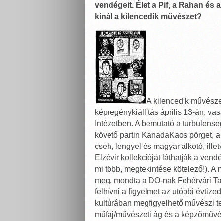
vendégeit. Élet a Pif, a Rahan és a
kínál a kilencedik művészet?
A kilencedik művésze
képregénykiállítás április 13-án, va
Intézetben. A bemutató a turbulense
követő partin KanadaKaos pörget, a
cseh, lengyel és magyar alkotó, ille
Elzévir kollekcióját láthatják a ven
mi több, megtekintése kötelező!). A má
meg, mondta a DO-nak Fehérvári Tam
felhívni a figyelmet az utóbbi évti
kultúrában megfigyelhető művészi te
műfaj/művészeti ág és a képzőművés