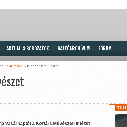
AKTUÁLIS SOROZATOK
SAJTÓARCHÍVUM
FÓRUM
k
/
+ Kiállítások
/
A kilencedik művészet
vészet
EZALAT
ja vasárnaptól a Kortárs Művészeti Intézet