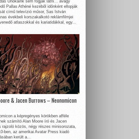
dás Unokáink sem fogják látni… avagy
dő Pallas Athéné kezéből időnként ellopják
sát című televízió műsor, Sas István
nas évekbeli korszakalkotó reklámfilmjei
enedő atlaszokkal és kariatidákkal, egy...
Moore & Jacen Burrows – Neonomicon
omicon a képregényes körökben afféle
nnek számító Alan Moore író és Jacen
 rajzoló közös, négy részes minisorozata,
0-ben, az amerikai Avatar Press kiadó
sában került a...