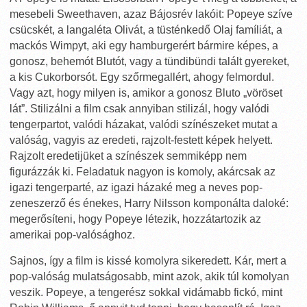
mesebeli Sweethaven, azaz Bájosrév lakóit: Popeye szíve
csücskét, a langaléta Olivát, a tüsténkedő Olaj famíliát, a
mackós Wimpyt, aki egy hamburgerért bármire képes, a
gonosz, behemót Blutót, vagy a tündibündi talált gyereket,
a kis Cukorborsót. Egy szőrmegallért, ahogy felmordul.
Vagy azt, hogy milyen is, amikor a gonosz Bluto „vöröset
lát”. Stilizálni a film csak annyiban stilizál, hogy valódi
tengerpartot, valódi házakat, valódi színészeket mutat a
valóság, vagyis az eredeti, rajzolt-festett képek helyett.
Rajzolt eredetijüket a színészek semmiképp nem
figurázzák ki. Feladatuk nagyon is komoly, akárcsak az
igazi tengerparté, az igazi házaké meg a neves pop-
zeneszerző és énekes, Harry Nilsson komponálta daloké:
megerősíteni, hogy Popeye létezik, hozzátartozik az
amerikai pop-valósághoz.
Sajnos, így a film is kissé komolyra sikeredett. Kár, mert a
pop-valóság mulatságosabb, mint azok, akik túl komolyan
veszik. Popeye, a tengerész sokkal vidámabb fickó, mint