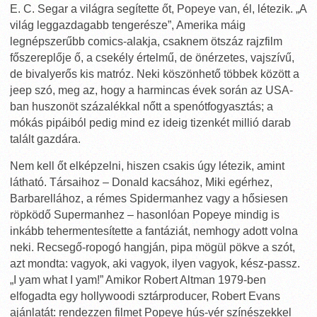
E. C. Segar a világra segítette őt, Popeye van, él, létezik. „A
világ leggazdagabb tengerésze”, Amerika máig
legnépszerűbb comics-alakja, csaknem ötszáz rajzfilm
főszereplője ő, a csekély értelmű, de önérzetes, vajszívű,
de bivalyerős kis matróz. Neki köszönhető többek között a
jeep szó, meg az, hogy a harmincas évek során az USA-
ban huszonöt százalékkal nőtt a spenótfogyasztás; a
mókás pipáiból pedig mind ez ideig tizenkét millió darab
talált gazdára.
Nem kell őt elképzelni, hiszen csakis úgy létezik, amint
látható. Társaihoz – Donald kacsához, Miki egérhez,
Barbarellához, a rémes Spidermanhez vagy a hősiesen
röpködő Supermanhez – hasonlóan Popeye mindig is
inkább tehermentesítette a fantáziát, nemhogy adott volna
neki. Recsegő-ropogó hangján, pipa mögül pökve a szót,
azt mondta: vagyok, aki vagyok, ilyen vagyok, kész-passz.
„I yam what I yam!” Amikor Robert Altman 1979-ben
elfogadta egy hollywoodi sztárproducer, Robert Evans
ajánlatát: rendezzen filmet Popeye hús-vér színészekkel