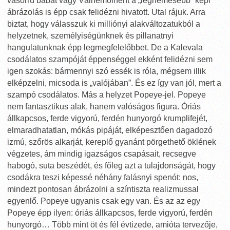
vasorrú bábát vagy Väinemöinent a „legnemesebb” képi
ábrázolás is épp csak felidézni hivatott. Utal rájuk. Arra
biztat, hogy válasszuk ki milliónyi alakváltozatukból a
helyzetnek, személyiségünknek és pillanatnyi
hangulatunknak épp legmegfelelőbbet. De a Kalevala
csodálatos szampóját éppenséggel ekként felidézni sem
igen szokás: bármennyi szó essék is róla, mégsem illik
elképzelni, micsoda is „valójában”. És ez így van jól, mert a
szampó csodálatos. Más a helyzet Popeye-jel. Popeye
nem fantasztikus alak, hanem valóságos figura. Óriás
állkapcsos, ferde vigyorú, ferdén hunyorgó krumplifejét,
elmaradhatatlan, mókás pipáját, elképesztően dagadozó
izmú, szőrös alkarját, kereplő gyanánt pörgethető öklének
végzetes, ám mindig igazságos csapásait, recsegve
habogó, suta beszédét, és főleg azt a tulajdonságát, hogy
csodákra teszi képessé néhány falásnyi spenót: nos,
mindezt pontosan ábrázolni a színtiszta realizmussal
egyenlő. Popeye ugyanis csak egy van. És az az egy
Popeye épp ilyen: óriás állkapcsos, ferde vigyorú, ferdén
hunyorgó… Több mint öt és fél évtizede, amióta tervezője,