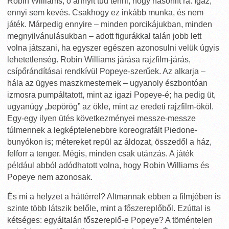
Robin Williams, ő annyit tud tenni, hogy hasonlít rá. Igaz,
ennyi sem kevés. Csakhogy ez inkább munka, és nem
játék. Márpedig ennyire – minden porcikájukban, minden
megnyilvánulásukban – adott figurákkal talán jobb lett
volna játszani, ha egyszer egészen azonosulni velük úgyis
lehetetlenség. Robin Williams járása rajzfilm-járás,
csípőrándításai rendkívül Popeye-szerűek. Az alkarja –
hála az ügyes maszkmesternek – ugyanoly észbontóan
izmosra pumpáltatott, mint az igazi Popeye-é; ha pedig üt,
ugyanúgy „bepörög” az ökle, mint az eredeti rajzfilm-ököl.
Egy-egy ilyen ütés következményei messze-messze
túlmennek a legképtelenebbre koreografált Piedone-
bunyókon is; métereket repül az áldozat, összedől a ház,
felforr a tenger. Mégis, minden csak utánzás. A játék
például abból adódhatott volna, hogy Robin Williams és
Popeye nem azonosak.
És mi a helyzet a háttérrel? Altmannak ebben a filmjében is
szinte több látszik belőle, mint a főszereplőből. Ezúttal is
kétséges: egyáltalán főszereplő-e Popeye? A töméntelen