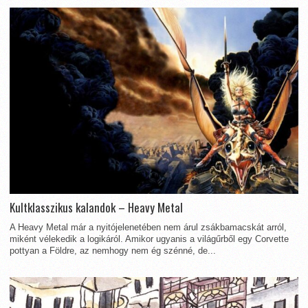
Kultklasszikus kalandok – Heavy Metal
A Heavy Metal már a nyitójelenetében nem árul zsákbamacskát arról,
miként vélekedik a logikáról. Amikor ugyanis a világűrből egy Corvette
pottyan a Földre, az nemhogy nem ég szénné, de...