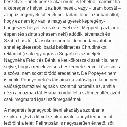
beszélve. Ennek persze akár örülni is lehetne; mármint ha
a képregény helyét itt az írott mesék, vagy – uram bocsá! –
az igazi regények töltenék be. Tartani lehet azonban attól,
hogy ez nem így van: a magyar gyerek képregény-
böngészés helyett is csak a tévét nézi. Mégpedig azt, ami
éppen (és szinte sohasem neki) adódik: tévémacit és
Szabó Lászlót, fázisokon spóroló, de mondanivalóban
annál épületesebb, baráti bábfilmet és Chrudinákot,
reklámot (csak egy ugrás a Sugár!) és szünetjelet.
Nagynéha Frédit és Bénit, a két kőkorszaki szakit is, nem
sejtve, hogy a remek verses beszédnek semmi köze sincs
a szóval nem sokat törődő eredetihez. De Popeye-t nem
ismerik. Popeye-nek és társainak a valósága e tájon nem
valóság; fantáziavilágnak viszont túl naturális az, amit a
néző a moziban lát. Hiába mordul fel a szőrmegallér, azért
csak megmarad igazi szőrmegallérnak.
A megértés legnagyobb itteni akadálya azonban a
szinkron. „Ezt a filmet szinkronizálni annyit tenne, mint
letörölni a felét. Feliratosán is nagyszerűen érthető, sőt,