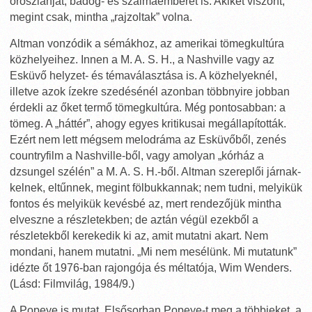
oroszlánját, bádog- és szalmaemberét is. Akiket viszont,
megint csak, mintha „rajzoltak” volna.
Altman vonzódik a sémákhoz, az amerikai tömegkultúra
közhelyeihez. Innen a M. A. S. H., a Nashville vagy az
Esküvő helyzet- és témaválasztása is. A közhelyeknél,
illetve azok ízekre szedésénél azonban többnyire jobban
érdekli az őket termő tömegkultúra. Még pontosabban: a
tömeg. A „háttér”, ahogy egyes kritikusai megállapították.
Ezért nem lett mégsem melodráma az Esküvőből, zenés
countryfilm a Nashville-ből, vagy amolyan „kórház a
dzsungel szélén” a M. A. S. H.-ből. Altman szereplői járnak-
kelnek, eltűnnek, megint fölbukkannak; nem tudni, melyikük
fontos és melyikük kevésbé az, mert rendezőjük mintha
elveszne a részletekben; de aztán végül ezekből a
részletekből kerekedik ki az, amit mutatni akart. Nem
mondani, hanem mutatni. „Mi nem mesélünk. Mi mutatunk”
idézte őt 1976-ban rajongója és méltatója, Wim Wenders.
(Lásd: Filmvilág, 1984/9.)
A Popeye is mutat. Elsősorban Popeye-t meg a többieket, a