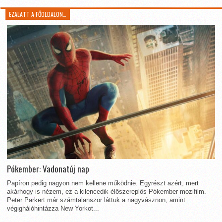
EZALATT A FŐOLDALON…
Pókember: Vadonatúj nap
Papíron pedig nagyon nem kellene működnie. Egyrészt azért, mert
akárhogy is nézem, ez a kilencedik élőszereplős Pókember mozifilm.
Peter Parkert már számtalanszor láttuk a nagyvásznon, amint
végighálóhintázza New Yorkot...