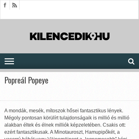
HÍREK
CIKKEK
MEGJELENÉSEK
AKTUÁLIS
SAJTÓARCHÍVUM
FÓRUM
SOROZATOK
Popreál Popeye
A mondák, mesék, mítoszok hősei fantasztikus lények.
Mégoly pontosan körülírt tulajdonságaik is millió és millió
alakban éltek és élnek milliók képzeletében. Csakis ott:
ezért fantasztikusak. A Minotauroszt, Hamupipőkét, a