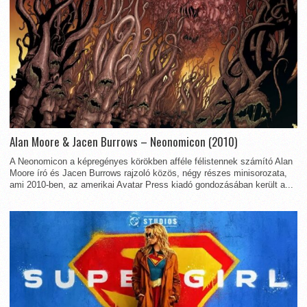
Alan Moore & Jacen Burrows – Neonomicon (2010)
A Neonomicon a képregényes körökben afféle félistennek számító Alan
Moore író és Jacen Burrows rajzoló közös, négy részes minisorozata,
ami 2010-ben, az amerikai Avatar Press kiadó gondozásában került a...