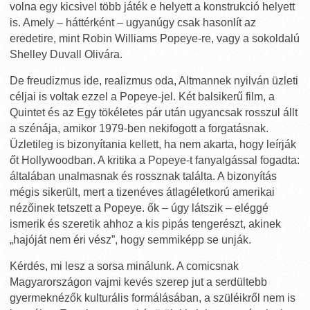
volna egy kicsivel több játék e helyett a konstrukció helyett
is. Amely – háttérként – ugyanúgy csak hasonlít az
eredetire, mint Robin Williams Popeye-re, vagy a sokoldalú
Shelley Duvall Olivára.
De freudizmus ide, realizmus oda, Altmannek nyilván üzleti
céljai is voltak ezzel a Popeye-jel. Két balsikerű film, a
Quintet és az Egy tökéletes pár után ugyancsak rosszul állt
a szénája, amikor 1979-ben nekifogott a forgatásnak.
Üzletileg is bizonyítania kellett, ha nem akarta, hogy leírják
őt Hollywoodban. A kritika a Popeye-t fanyalgással fogadta:
általában unalmasnak és rossznak találta. A bizonyítás
mégis sikerült, mert a tizenéves átlagéletkorú amerikai
nézőinek tetszett a Popeye. ők – úgy látszik – eléggé
ismerik és szeretik ahhoz a kis pipás tengerészt, akinek
„hajóját nem éri vész”, hogy semmiképp se unják.
Kérdés, mi lesz a sorsa minálunk. A comicsnak
Magyarországon vajmi kevés szerep jut a serdültebb
gyermeknézők kulturális formálásában, a szüléikről nem is