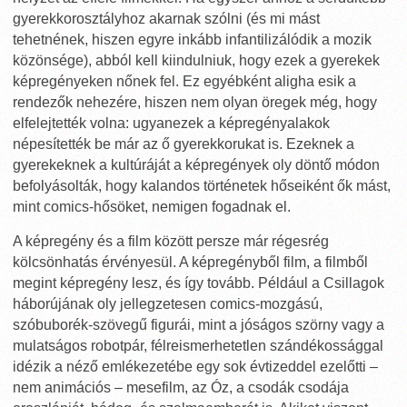
gyerekkorosztályhoz akarnak szólni (és mi mást
tehetnének, hiszen egyre inkább infantilizálódik a mozik
közönsége), abból kell kiindulniuk, hogy ezek a gyerekek
képregényeken nőnek fel. Ez egyébként aligha esik a
rendezők nehezére, hiszen nem olyan öregek még, hogy
elfelejtették volna: ugyanezek a képregényalakok
népesítették be már az ő gyerekkorukat is. Ezeknek a
gyerekeknek a kultúráját a képregények oly döntő módon
befolyásolták, hogy kalandos történetek hőseiként ők mást,
mint comics-hősöket, nemigen fogadnak el.
A képregény és a film között persze már régesrég
kölcsönhatás érvényesül. A képregényből film, a filmből
megint képregény lesz, és így tovább. Például a Csillagok
háborújának oly jellegzetesen comics-mozgású,
szóbuborék-szövegű figurái, mint a jóságos szörny vagy a
mulatságos robotpár, félreismerhetetlen szándékossággal
idézik a néző emlékezetébe egy sok évtizeddel ezelőtti –
nem animációs – mesefilm, az Óz, a csodák csodája