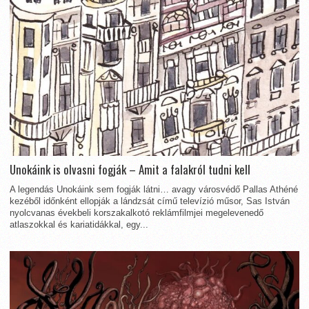
Unokáink is olvasni fogják – Amit a falakról tudni kell
A legendás Unokáink sem fogják látni… avagy városvédő Pallas Athéné
kezéből időnként ellopják a lándzsát című televízió műsor, Sas István
nyolcvanas évekbeli korszakalkotó reklámfilmjei megelevenedő
atlaszokkal és kariatidákkal, egy...