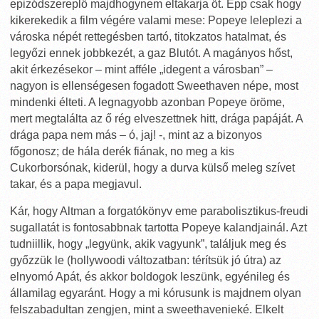
epizódszereplő majdhogynem eltakarja őt. Épp csak hogy
kikerekedik a film végére valami mese: Popeye leleplezi a
városka népét rettegésben tartó, titokzatos hatalmat, és
legyőzi ennek jobbkezét, a gaz Blutót. A magányos hőst,
akit érkezésekor – mint afféle „idegent a városban” –
nagyon is ellenségesen fogadott Sweethaven népe, most
mindenki élteti. A legnagyobb azonban Popeye öröme,
mert megtalálta az ő rég elveszettnek hitt, drága papáját. A
drága papa nem más – ó, jaj! -, mint az a bizonyos
főgonosz; de hála derék fiának, no meg a kis
Cukorborsónak, kiderül, hogy a durva külső meleg szívet
takar, és a papa megjavul.
Kár, hogy Altman a forgatókönyv eme parabolisztikus-freudi
sugallatát is fontosabbnak tartotta Popeye kalandjainál. Azt
tudniillik, hogy „legyünk, akik vagyunk”, találjuk meg és
győzzük le (hollywoodi változatban: térítsük jó útra) az
elnyomó Apát, és akkor boldogok leszünk, egyénileg és
államilag egyaránt. Hogy a mi kórusunk is majdnem olyan
felszabadultan zengjen, mint a sweethavenieké. Elkelt