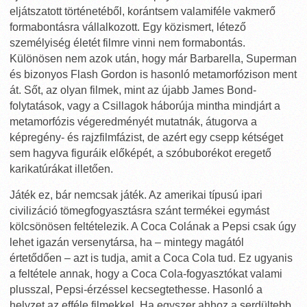
eljátszatott történetéből, korántsem valamiféle vakmerő
formabontásra vállalkozott. Egy közismert, létező
személyiség életét filmre vinni nem formabontás.
Különösen nem azok után, hogy már Barbarella, Superman
és bizonyos Flash Gordon is hasonló metamorfózison ment
át. Sőt, az olyan filmek, mint az újabb James Bond-
folytatások, vagy a Csillagok háborúja mintha mindjárt a
metamorfózis végeredményét mutatnák, átugorva a
képregény- és rajzfilmfázist, de azért egy csepp kétséget
sem hagyva figuráik előképét, a szóbuborékot eregető
karikatúrákat illetően.
Játék ez, bár nemcsak játék. Az amerikai típusú ipari
civilizáció tömegfogyasztásra szánt termékei egymást
kölcsönösen feltételezik. A Coca Colának a Pepsi csak úgy
lehet igazán versenytársa, ha – mintegy magától
értetődően – azt is tudja, amit a Coca Cola tud. Ez ugyanis
a feltétele annak, hogy a Coca Cola-fogyasztókat valami
plusszal, Pepsi-érzéssel kecsegtethesse. Hasonló a
helyzet az efféle filmekkel. Ha egyszer ahhoz a serdültebb