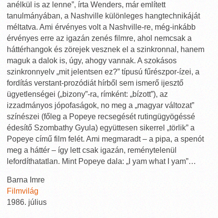
anélkül is az lenne”, írta Wenders, már említett
tanulmányában, a Nashville különleges hangtechnikáját
méltatva. Ami érvényes volt a Nashville-re, még-inkább
érvényes erre az igazán zenés filmre, ahol nemcsak a
háttérhangok és zörejek vesznek el a szinkronnal, hanem
maguk a dalok is, úgy, ahogy vannak. A szokásos
szinkronnyelv „mit jelentsen ez?” típusú fűrészpor-ízei, a
fordítás verstant-prozódiát hírből sem ismerő ijesztő
ügyetlenségei („bizony”-ra, rímként: „bízott”), az
izzadmányos jópofaságok, no meg a „magyar változat”
színészei (főleg a Popeye recsegését rutingügyögéssé
édesítő Szombathy Gyula) együttesen sikerrel „törlik” a
Popeye című film felét. Ami megmaradt – a pipa, a spenót
meg a háttér – így lett csak igazán, reménytelenül
lefordíthatatlan. Mint Popeye dala: „I yam what I yam”…
Barna Imre
Filmvilág
1986. július