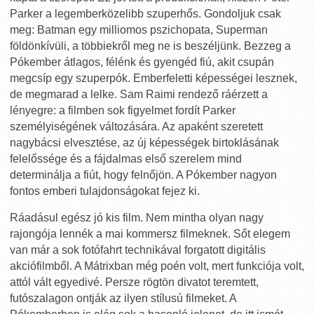
Parker a legemberközelibb szuperhős. Gondoljuk csak
meg: Batman egy milliomos pszichopata, Superman
földönkívüli, a többiekről meg ne is beszéljünk. Bezzeg a
Pókember átlagos, félénk és gyengéd fiú, akit csupán
megcsíp egy szuperpók. Emberfeletti képességei lesznek,
de megmarad a lelke. Sam Raimi rendező ráérzett a
lényegre: a filmben sok figyelmet fordít Parker
személyiségének változására. Az apaként szeretett
nagybácsi elvesztése, az új képességek birtoklásának
felelőssége és a fájdalmas első szerelem mind
determinálja a fiút, hogy felnőjön. A Pókember nagyon
fontos emberi tulajdonságokat fejez ki.
Ráadásul egész jó kis film. Nem mintha olyan nagy
rajongója lennék a mai kommersz filmeknek. Sőt elegem
van már a sok fotófahrt technikával forgatott digitális
akciófilmből. A Mátrixban még poén volt, mert funkciója volt,
attól vált egyedivé. Persze rögtön divatot teremtett,
futószalagon ontják az ilyen stílusú filmeket. A