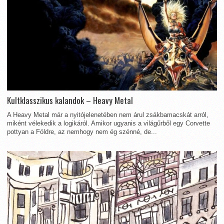
Kultklasszikus kalandok – Heavy Metal
A Heavy Metal már a nyitójelenetében nem árul zsákbamacskát arról,
miként vélekedik a logikáról. Amikor ugyanis a világűrből egy Corvette
pottyan a Földre, az nemhogy nem ég szénné, de...