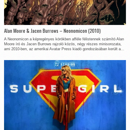
Alan Moore & Jacen Burrows – Neonomicon (2010)
A Neonomicon a képregényes körökben afféle félistennek számító Alan
Moore író és Jacen Burrows rajzoló közös, négy részes minisorozata,
ami 2010-ben, az amerikai Avatar Press kiadó gondozásában került a...