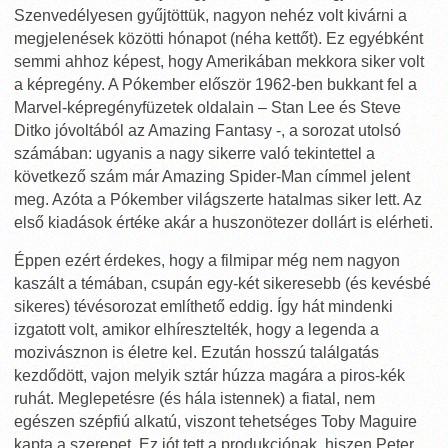
Szenvedélyesen gyűjtöttük, nagyon nehéz volt kivárni a
megjelenések közötti hónapot (néha kettőt). Ez egyébként
semmi ahhoz képest, hogy Amerikában mekkora siker volt
a képregény. A Pókember először 1962-ben bukkant fel a
Marvel-képregényfüzetek oldalain – Stan Lee és Steve
Ditko jóvoltából az Amazing Fantasy -, a sorozat utolsó
számában: ugyanis a nagy sikerre való tekintettel a
következő szám már Amazing Spider-Man címmel jelent
meg. Azóta a Pókember világszerte hatalmas siker lett. Az
első kiadások értéke akár a huszonötezer dollárt is elérheti.
Éppen ezért érdekes, hogy a filmipar még nem nagyon
kaszált a témában, csupán egy-két sikeresebb (és kevésbé
sikeres) tévésorozat említhető eddig. Így hát mindenki
izgatott volt, amikor elhíresztelték, hogy a legenda a
mozivásznon is életre kel. Ezután hosszú találgatás
kezdődött, vajon melyik sztár húzza magára a piros-kék
ruhát. Meglepetésre (és hála istennek) a fiatal, nem
egészen szépfiú alkatú, viszont tehetséges Toby Maguire
kapta a szerepet. Ez jót tett a produkciónak, hiszen Peter