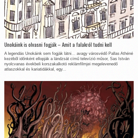
Unokáink is olvasni fogják – Amit a falakról tudni kell
A legendás Unokáink sem fogják látni… avagy városvédő Pallas Athéné
kezéből időnként ellopják a lándzsát című televízió műsor, Sas István
nyolcvanas évekbeli korszakalkotó reklámfilmjei megelevenedő
atlaszokkal és kariatidákkal, egy...