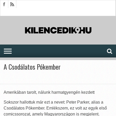
HÍREK
CIKKEK
MEGJELENÉSEK
AKTUÁLIS
SAJTÓARCHÍVUM
FÓRUM
SOROZATOK
A Csodálatos Pókember
Amerikában tarolt, nálunk harmatgyengén kezdett
Sokszor hallottuk már ezt a nevet: Peter Parker, alias a
Csodálatos Pókember. Emlékszem, ez volt az egyik első
comicssorozat, amely Magyarországon is megjelent.