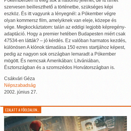
Pókemberben is elég sok a hasonló jelenet, de itt ismét
szervesen beilleszthető a történetbe, szükséges képi
eszköz. És itt vagyunk a lényegnél: a Pókember végre
olyan kommersz film, amelyiknek van eleje, közepe és
vége. Megkockáztatom: talán az eddigi legjobb képregény-
adaptáció. Hogy a premier hetében Budapesten miért csak
47534-en látták? – jó kérdés. Ez valóban harmatos kezdés,
különösen A klónok támadása 150 ezres startjához képest,
pedig az nagyon sok országban lemaradt a Pókember
mögött. És nemcsak Amerikában: Litvániában,
Észtországban és a szomszédos Horvátországban is.
Csákvári Géza
Népszabadság
2002. június 27.
EZALATT A FŐOLDALON…