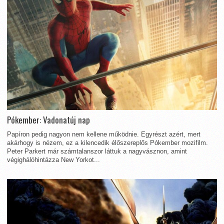
Pókember: Vadonatúj nap
Papíron pedig nagyon nem kellene működnie. Egyrészt azért, mert
akárhogy is nézem, ez a kilencedik élőszereplős Pókember mozifilm.
Peter Parkert már számtalanszor láttuk a nagyvásznon, amint
végighálóhintázza New Yorkot...