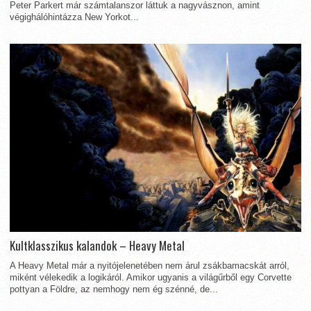
Peter Parkert már számtalanszor láttuk a nagyvásznon, amint
végighálóhintázza New Yorkot...
Kultklasszikus kalandok – Heavy Metal
A Heavy Metal már a nyitójelenetében nem árul zsákbamacskát arról,
miként vélekedik a logikáról. Amikor ugyanis a világűrből egy Corvette
pottyan a Földre, az nemhogy nem ég szénné, de...