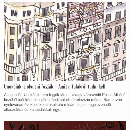
Unokáink is olvasni fogják – Amit a falakról tudni kell
A legendás Unokáink sem fogják látni… avagy városvédő Pallas Athéné
kezéből időnként ellopják a lándzsát című televízió műsor, Sas István
nyolcvanas évekbeli korszakalkotó reklámfilmjei megelevenedő
atlaszokkal és kariatidákkal, egy...