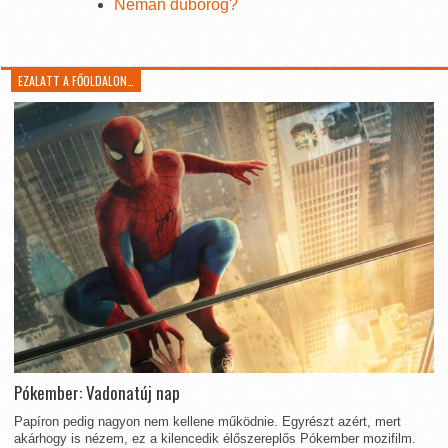
Némán dübörög?
EZALATT A FŐOLDALON…
Pókember: Vadonatúj nap
Papíron pedig nagyon nem kellene működnie. Egyrészt azért, mert
akárhogy is nézem, ez a kilencedik élőszereplős Pókember mozifilm.