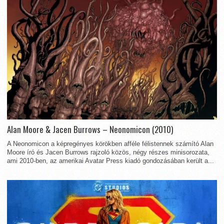
Alan Moore & Jacen Burrows – Neonomicon (2010)
A Neonomicon a képregényes körökben afféle félistennek számító Alan
Moore író és Jacen Burrows rajzoló közös, négy részes minisorozata,
ami 2010-ben, az amerikai Avatar Press kiadó gondozásában került a...