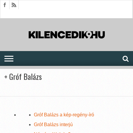
HÍREK
CIKKEK
MEGJELENÉSEK
AKTUÁLIS
SAJTÓARCHÍVUM
FÓRUM
SOROZATOK
+ Gróf Balázs
Gróf Balázs a kép-regény-író
Gróf Balázs interjú