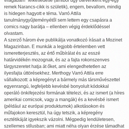
világában!” lelkesedése (amiből úgy ötévenként egy-egy
remek Narancs-cikk is születik), engem, bevallom, mindig
is hidegen hagyott e téma. Varró Attila
tanulmánygyűjteményétől sem lettem egy csapásra a
comics nagy barátja – ellenben végig érdeklődéssel
olvastam.
A szerző három éve publikálja vonatkozó írásait a Mozinet
Magazinban. E munkák a legjobb értelemben vett
ismeretterjesztés, az értő műbírálat és az esszé
határvidékén mozognak, és az a fajta rokonszenves
tárgyszeretet hatja át őket, ami elengedhetetlen az
ilyesfajta úttörésekhez. Merthogy Varró Attila erre
vállalkozott: a képregényt a bármely más társművészettel
egyenrangú, legfeljebb kevésbé bonyolult kódokkal
operáló önkifejezési formának tételezi, és az ismert (a híres
amerikai comicsok, vagy a mangák) és a kevésbé ismert
(például az európai produktumok) alkotásokon és
műfajokon keresztül, ha úgy tetszik, a képregény
esztétikáját igyekszik vázolni. Mégpedig lendületesen,
szellemes stílusban; ami miatt néha olyan érzése támadhat