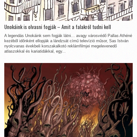
Unokáink is olvasni fogják – Amit a falakról tudni kell
A legendás Unokáink sem fogják látni… avagy városvédő Pallas Athéné
kezéből időnként ellopják a lándzsát című televízió műsor, Sas István
nyolcvanas évekbeli korszakalkotó reklámfilmjei megelevenedő
atlaszokkal és kariatidákkal, egy...