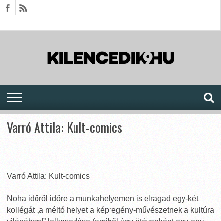
HÍREK
CIKKEK
MEGJELENÉSEK
AKTUÁLIS
SAJTÓARCHÍVUM
FÓRUM
SOROZATOK
Varró Attila: Kult-comics
Varró Attila: Kult-comics
Noha időről időre a munkahelyemen is elragad egy-két
kollégát „a méltó helyet a képregény-művészetnek a kultúra