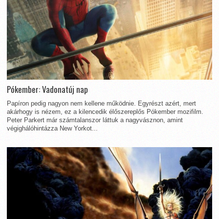
Pókember: Vadonatúj nap
Papíron pedig nagyon nem kellene működnie. Egyrészt azért, mert
akárhogy is nézem, ez a kilencedik élőszereplős Pókember mozifilm.
Peter Parkert már számtalanszor láttuk a nagyvásznon, amint
végighálóhintázza New Yorkot...