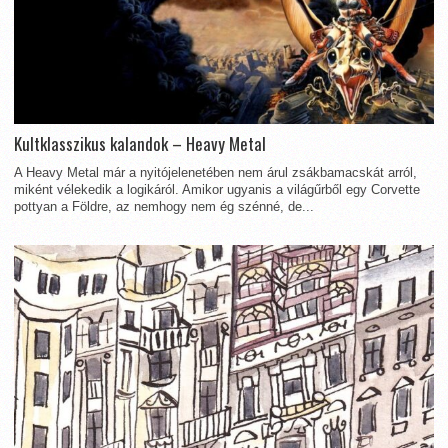
Kultklasszikus kalandok – Heavy Metal
A Heavy Metal már a nyitójelenetében nem árul zsákbamacskát arról,
miként vélekedik a logikáról. Amikor ugyanis a világűrből egy Corvette
pottyan a Földre, az nemhogy nem ég szénné, de...