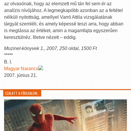
az olvasónak, hogy az elemzett mű tán fel sem ér az
analízis nívójához. A legmegkapóbb azonban az a feltétel
nélküli nyitottság, amellyel Varró Attila vizsgálatának
tárgyát szemléli, és amely képessé teszi arra, hogy abban
is meglássa az értéket, amin a magamfajta egyszerűen
keresztülnéz. Illetve nézett – eddig.
Mozinet-könyvek 1., 2007, 250 oldal, 1500 Ft
*****
B. I.
Magyar Narancs
2007. június 21.
EZALATT A FŐOLDALON…