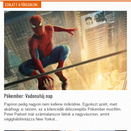
EZALATT A FŐOLDALON…
Pókember: Vadonatúj nap
Papíron pedig nagyon nem kellene működnie. Egyrészt azért, mert
akárhogy is nézem, ez a kilencedik élőszereplős Pókember mozifilm.
Peter Parkert már számtalanszor láttuk a nagyvásznon, amint
végighálóhintázza New Yorkot...