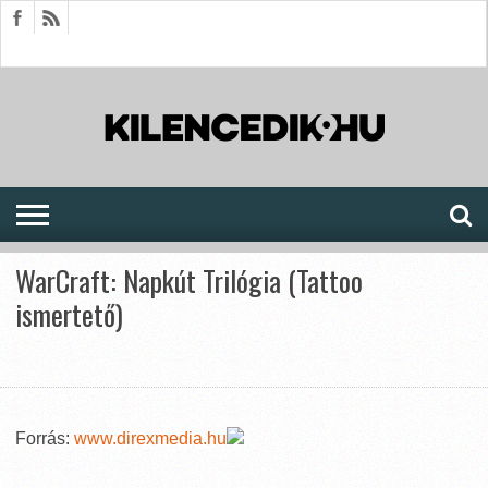
HÍREK
CIKKEK
MEGJELENÉSEK
AKTUÁLIS
SAJTÓARCHÍVUM
FÓRUM
SOROZATOK
WarCraft: Napkút Trilógia (Tattoo
ismertető)
Forrás:
www.direxmedia.hu