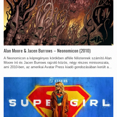
Alan Moore & Jacen Burrows – Neonomicon (2010)
A Neonomicon a képregényes körökben afféle félistennek számító Alan
Moore író és Jacen Burrows rajzoló közös, négy részes minisorozata,
ami 2010-ben, az amerikai Avatar Press kiadó gondozásában került a...