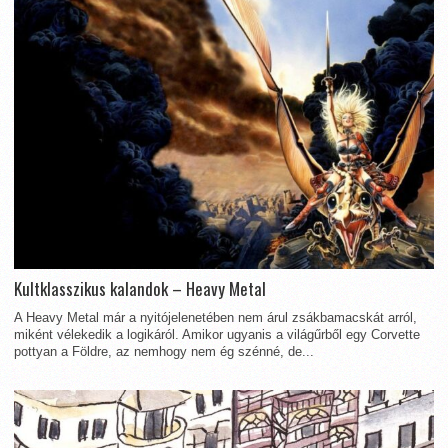
Kultklasszikus kalandok – Heavy Metal
A Heavy Metal már a nyitójelenetében nem árul zsákbamacskát arról,
miként vélekedik a logikáról. Amikor ugyanis a világűrből egy Corvette
pottyan a Földre, az nemhogy nem ég szénné, de...