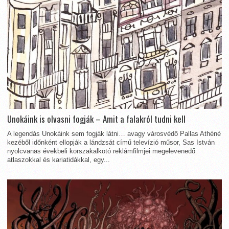
Unokáink is olvasni fogják – Amit a falakról tudni kell
A legendás Unokáink sem fogják látni… avagy városvédő Pallas Athéné
kezéből időnként ellopják a lándzsát című televízió műsor, Sas István
nyolcvanas évekbeli korszakalkotó reklámfilmjei megelevenedő
atlaszokkal és kariatidákkal, egy...