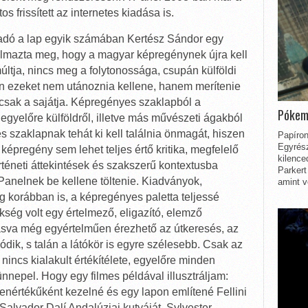
 frissített az internetes kiadása is.
adó a lap egyik számában Kertész Sándor egy
almazta meg, hogy a magyar képregénynek újra kell
múltja, nincs meg a folytonossága, csupán külföldi
en ezeket nem utánoznia kellene, hanem merítenie
csak a sajátja. Képregényes szaklapból a
Pókem
egyelőre külföldről, illetve más művészeti ágakból
s szaklapnak tehát ki kell találnia önmagát, hiszen
Papíron
Egyrész
képregény sem lehet teljes értő kritika, megfelelő
kilence
rténeti áttekintések és szakszerű kontextusba
Parkert
 Panelnek be kellene töltenie. Kiadványok,
amint v
 korábban is, a képregényes paletta teljessé
ég volt egy értelmező, eligazító, elemző
asva még egyértelműen érezhető az útkeresés, az
dik, s talán a látókör is egyre szélesebb. Csak az
incs kialakult értékítélete, egyelőre minden
nepel. Hogy egy filmes példával illusztráljam:
yenértékűként kezelné és egy lapon említené Fellini
Salvador Dalí Andalúziai kutyáját, Sylvester