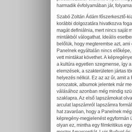
harmadik évfolyamában jár, folyamatos
Szabó Zoltán Ádám főszerkesztő-ki
korábbi dolgozatára hivatkozva fog
magát definiálnia, mert nincs saját 
mintákból válogathat. Ideális esetb
belőlük, hogy megteremtse azt, ami 
Panelnek egyáltalán nincs előképe, 
vett mintákat követhet. A képregénye
a kultúra egyetlen szegmense, így a 
elemzések, a szakterületen jártas tö
helyezés nélkül. Ez az az űr, amit a
sorozatok, albumok jelentek már meg
válásához azonban még mindig szüks
szaklapra. Az első lapszámokat olv
arculat lapszámról lapszámra formáló
hat zavaróan, hogy a Panelnek még n
képregény-megjelenést egyformán ün
olyan ez, mintha egy filmkritikus eg
mester Amarcordját, Luis Buñuel és 