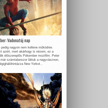
ber: Vadonatúj nap
 pedig nagyon nem kellene működnie.
t azért, mert akárhogy is nézem, ez a
dik élőszereplős Pókember mozifilm. Peter
 már számtalanszor láttuk a nagyvásznon,
égighálóhintázza New Yorkot...