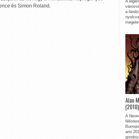
A legen
Bence és Simon Roland.
városvé
a lándz
nyolcva
megelev
Alan 
(2010)
A Neon
féliste
Burrows
ami 201
gondozá