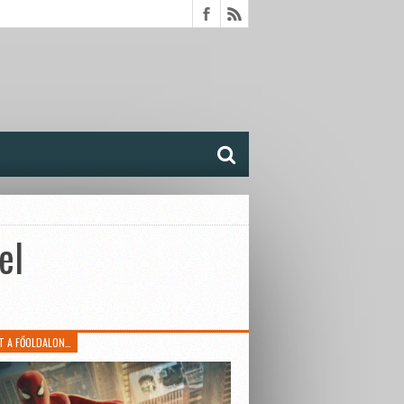
el
T A FŐOLDALON…