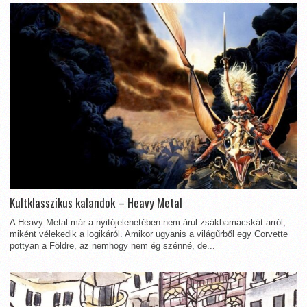
Kultklasszikus kalandok – Heavy Metal
A Heavy Metal már a nyitójelenetében nem árul zsákbamacskát arról,
miként vélekedik a logikáról. Amikor ugyanis a világűrből egy Corvette
pottyan a Földre, az nemhogy nem ég szénné, de...