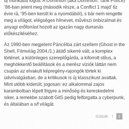
új munkába fogott. A Dominion (aka Dominion: Tank Police)
‘86-ban jelent meg (második része, a Conflict 1 majd’ tíz
évre rá, ‘95-ben került ki a nyomdából), s bár nem rengette
meg a világot, elégséges hírnevet, művészi önbizalmat és
anyagi erőforrást hozott az igazán nagy durranás
előkészítéséhez.
Az 1990-ben megjelent Páncélba zárt szellem (Ghost in the
Shell, Filmvilág 2004./1.) átütő sikerré vált, a komplex
történet, a különleges szereplőgárda, a kiforrott stílus, a
meghökkentő beállítások és a merész víziók láttán nem
csupán az elvakult képregény-rajongók törtek ki
üdvrivalgásban, de a kritikusok is új klasszikust avattak.
Mint utóbb kiderült, jogosan: ez alkalommal zajos
karambolban lépett frigyre a minőség és kereskedelmi
siker, a remekbe szabott GitS pedig felforgatta a cyberpunk,
és általában a s/f világát.
OLDALAK:
1
2