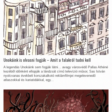
Unokáink is olvasni fogják – Amit a falakról tudni kell
A legendás Unokáink sem fogják látni… avagy városvédő Pallas Athéné
kezéből időnként ellopják a lándzsát című televízió műsor, Sas István
nyolcvanas évekbeli korszakalkotó reklámfilmjei megelevenedő
atlaszokkal és kariatidákkal, egy...