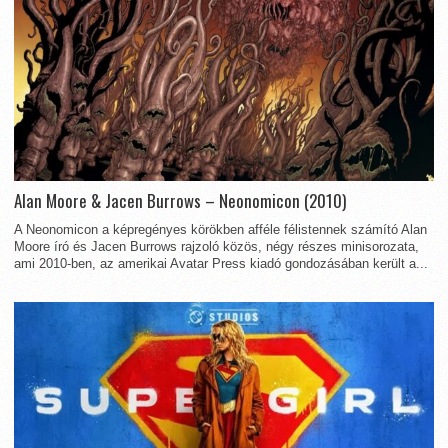
Alan Moore & Jacen Burrows – Neonomicon (2010)
A Neonomicon a képregényes körökben afféle félistennek számító Alan
Moore író és Jacen Burrows rajzoló közös, négy részes minisorozata,
ami 2010-ben, az amerikai Avatar Press kiadó gondozásában került a...