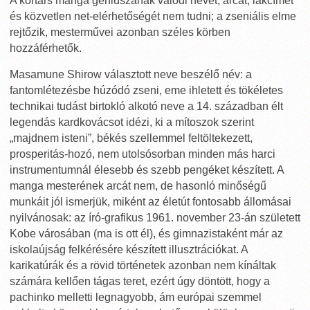
A kortárs manga géniuszának valódi nevét, arcát, lakcímét
és közvetlen net-elérhetőségét nem tudni; a zseniális elme
rejtőzik, mesterművei azonban széles körben
hozzáférhetők.
Masamune Shirow választott neve beszélő név: a
fantomlétezésbe húzódó zseni, eme ihletett és tökéletes
technikai tudást birtokló alkotó neve a 14. században élt
legendás kardkovácsot idézi, ki a mítoszok szerint
„majdnem isteni”, békés szellemmel feltöltekezett,
prosperitás-hozó, nem utolsósorban minden más harci
instrumentumnál élesebb és szebb pengéket készített. A
manga mesterének arcát nem, de hasonló minőségű
munkáit jól ismerjük, miként az életút fontosabb állomásai
nyilvánosak: az író-grafikus 1961. november 23-án született
Kobe városában (ma is ott él), és gimnazistaként már az
iskolaújság felkérésére készített illusztrációkat. A
karikatúrák és a rövid történetek azonban nem kínáltak
számára kellően tágas teret, ezért úgy döntött, hogy a
pachinko melletti legnagyobb, ám európai szemmel