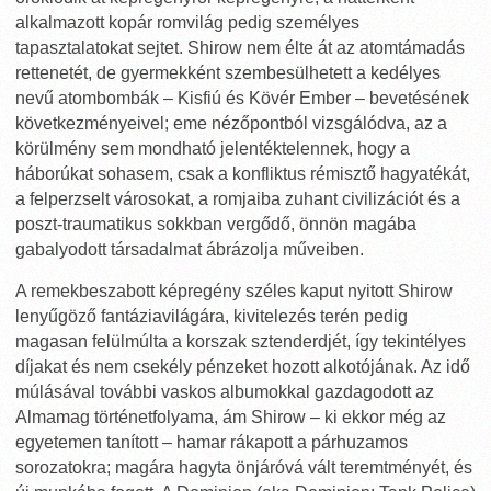
alkalmazott kopár romvilág pedig személyes
tapasztalatokat sejtet. Shirow nem élte át az atomtámadás
rettenetét, de gyermekként szembesülhetett a kedélyes
nevű atombombák – Kisfiú és Kövér Ember – bevetésének
következményeivel; eme nézőpontból vizsgálódva, az a
körülmény sem mondható jelentéktelennek, hogy a
háborúkat sohasem, csak a konfliktus rémisztő hagyatékát,
a felperzselt városokat, a romjaiba zuhant civilizációt és a
poszt-traumatikus sokkban vergődő, önnön magába
gabalyodott társadalmat ábrázolja műveiben.
A remekbeszabott képregény széles kaput nyitott Shirow
lenyűgöző fantáziavilágára, kivitelezés terén pedig
magasan felülmúlta a korszak sztenderdjét, így tekintélyes
díjakat és nem csekély pénzeket hozott alkotójának. Az idő
múlásával további vaskos albumokkal gazdagodott az
Almamag történetfolyama, ám Shirow – ki ekkor még az
egyetemen tanított – hamar rákapott a párhuzamos
sorozatokra; magára hagyta önjáróvá vált teremtményét, és