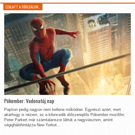
EZALATT A FŐOLDALON…
Pókember: Vadonatúj nap
Papíron pedig nagyon nem kellene működnie. Egyrészt azért, mert
akárhogy is nézem, ez a kilencedik élőszereplős Pókember mozifilm.
Peter Parkert már számtalanszor láttuk a nagyvásznon, amint
végighálóhintázza New Yorkot...