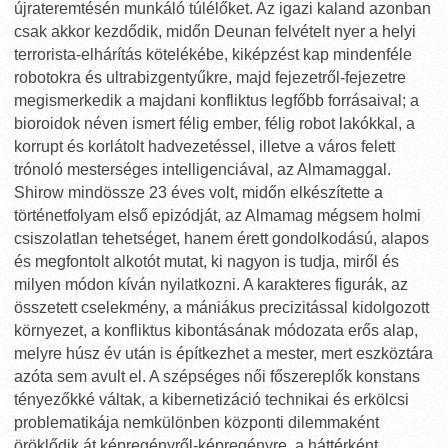
újrateremtésén munkáló túlélőket. Az igazi kaland azonban
csak akkor kezdődik, midőn Deunan felvételt nyer a helyi
terrorista-elhárítás kötelékébe, kiképzést kap mindenféle
robotokra és ultrabizgentyűkre, majd fejezetről-fejezetre
megismerkedik a majdani konfliktus legfőbb forrásaival; a
bioroidok néven ismert félig ember, félig robot lakókkal, a
korrupt és korlátolt hadvezetéssel, illetve a város felett
trónoló mesterséges intelligenciával, az Almamaggal.
Shirow mindössze 23 éves volt, midőn elkészítette a
történetfolyam első epizódját, az Almamag mégsem holmi
csiszolatlan tehetséget, hanem érett gondolkodású, alapos
és megfontolt alkotót mutat, ki nagyon is tudja, miről és
milyen módon kíván nyilatkozni. A karakteres figurák, az
összetett cselekmény, a mániákus precizitással kidolgozott
környezet, a konfliktus kibontásának módozata erős alap,
melyre húsz év után is építkezhet a mester, mert eszköztára
azóta sem avult el. A szépséges női főszereplők konstans
tényezőkké váltak, a kibernetizáció technikai és erkölcsi
problematikája nemkülönben központi dilemmaként
öröklődik át képregényről-képregényre, a háttérként