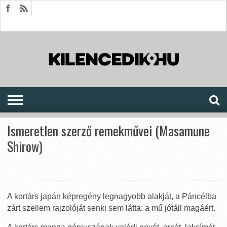
HÍREK
CIKKEK
MEGJELENÉSEK
AKTUÁLIS
SAJTÓARCHÍVUM
FÓRUM
SOROZATOK
Ismeretlen szerző remekművei (Masamune
Shirow)
A kortárs japán képregény legnagyobb alakját, a Páncélba
zárt szellem rajzolóját senki sem látta: a mű jótáll magáért.