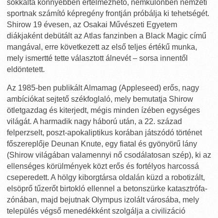
sokkalta könnyebben értelmezhető, nemkülönben nemzeti
sportnak számító képregény frontján próbálja ki tehetségét.
Shirow 19 évesen, az Osakai Művészeti Egyetem
diákjaként debütált az Atlas fanzinben a Black Magic című
mangával, erre következett az első teljes értékű munka,
mely ismertté tette választott álnevét – sorsa innentől
eldöntetett.
Az 1985-ben publikált Almamag (Appleseed) erős, nagy
ambíciókat sejtető székfoglaló, mely bemutatja Shirow
ötletgazdag és kiterjedt, mégis minden ízében egységes
világát. A harmadik nagy háború után, a 22. század
felperzselt, poszt-apokaliptikus korában játszódó történet
főszereplője Deunan Knute, egy fiatal és gyönyörű lány
(Shirow világában valamennyi nő csodálatosan szép), ki az
ellenséges körülmények közt erős és fortélyos harcossá
cseperedett. A hölgy kiborgtársa oldalán küzd a robotizált,
elsöprő tűzerőt birtokló ellennel a betonszürke katasztrófa-
zónában, majd bejutnak Olympus izolált városába, mely
település végső menedékként szolgálja a civilizáció