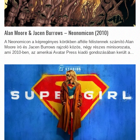
Alan Moore & Jacen Burrows – Neonomicon (2010)
A Neonomicon a képregényes körökben afféle félistennek számító Alan
Moore író és Jacen Burrows rajzoló közös, négy részes minisorozata,
ami 2010-ben, az amerikai Avatar Press kiadó gondozásában került a...