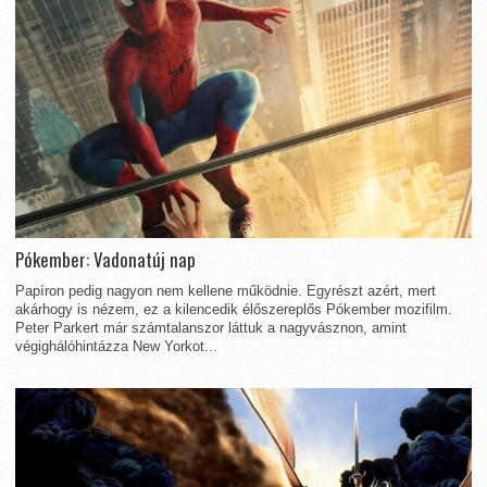
Pókember: Vadonatúj nap
Papíron pedig nagyon nem kellene működnie. Egyrészt azért, mert
akárhogy is nézem, ez a kilencedik élőszereplős Pókember mozifilm.
Peter Parkert már számtalanszor láttuk a nagyvásznon, amint
végighálóhintázza New Yorkot...