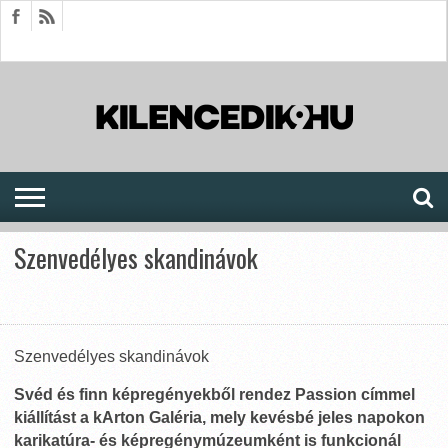
HÍREK
CIKKEK
MEGJELENÉSEK
AKTUÁLIS
SAJTÓARCHÍVUM
FÓRUM
SOROZATOK
Szenvedélyes skandinávok
Szenvedélyes skandinávok
Svéd és finn képregényekből rendez Passion címmel
kiállítást a kArton Galéria, mely kevésbé jeles napokon
karikatúra- és képregénymúzeumként is funkcionál