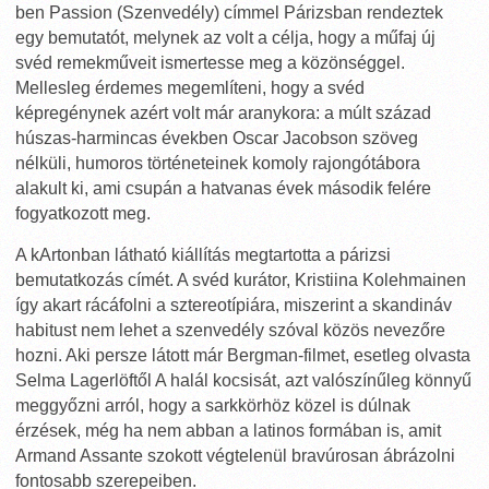
ben Passion (Szenvedély) címmel Párizsban rendeztek
egy bemutatót, melynek az volt a célja, hogy a műfaj új
svéd remekműveit ismertesse meg a közönséggel.
Mellesleg érdemes megemlíteni, hogy a svéd
képregénynek azért volt már aranykora: a múlt század
húszas-harmincas években Oscar Jacobson szöveg
nélküli, humoros történeteinek komoly rajongótábora
alakult ki, ami csupán a hatvanas évek második felére
fogyatkozott meg.
A kArtonban látható kiállítás megtartotta a párizsi
bemutatkozás címét. A svéd kurátor, Kristiina Kolehmainen
így akart rácáfolni a sztereotípiára, miszerint a skandináv
habitust nem lehet a szenvedély szóval közös nevezőre
hozni. Aki persze látott már Bergman-filmet, esetleg olvasta
Selma Lagerlöftől A halál kocsisát, azt valószínűleg könnyű
meggyőzni arról, hogy a sarkkörhöz közel is dúlnak
érzések, még ha nem abban a latinos formában is, amit
Armand Assante szokott végtelenül bravúrosan ábrázolni
fontosabb szerepeiben.