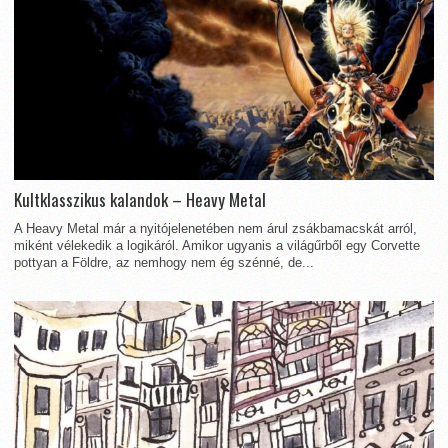
Kultklasszikus kalandok – Heavy Metal
A Heavy Metal már a nyitójelenetében nem árul zsákbamacskát arról,
miként vélekedik a logikáról. Amikor ugyanis a világűrből egy Corvette
pottyan a Földre, az nemhogy nem ég szénné, de...