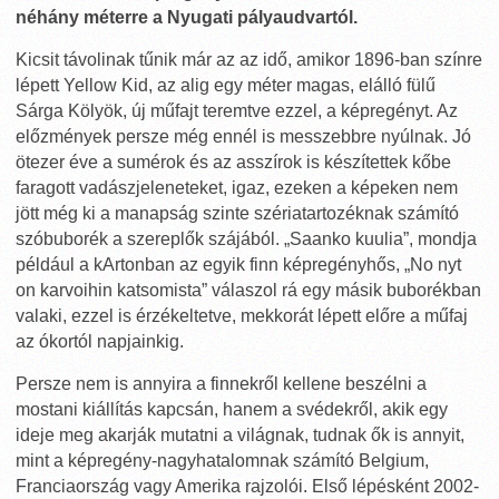
néhány méterre a Nyugati pályaudvartól.
Kicsit távolinak tűnik már az az idő, amikor 1896-ban színre
lépett Yellow Kid, az alig egy méter magas, elálló fülű
Sárga Kölyök, új műfajt teremtve ezzel, a képregényt. Az
előzmények persze még ennél is messzebbre nyúlnak. Jó
ötezer éve a sumérok és az asszírok is készítettek kőbe
faragott vadászjeleneteket, igaz, ezeken a képeken nem
jött még ki a manapság szinte szériatartozéknak számító
szóbuborék a szereplők szájából. „Saanko kuulia”, mondja
például a kArtonban az egyik finn képregényhős, „No nyt
on karvoihin katsomista” válaszol rá egy másik buborékban
valaki, ezzel is érzékeltetve, mekkorát lépett előre a műfaj
az ókortól napjainkig.
Persze nem is annyira a finnekről kellene beszélni a
mostani kiállítás kapcsán, hanem a svédekről, akik egy
ideje meg akarják mutatni a világnak, tudnak ők is annyit,
mint a képregény-nagyhatalomnak számító Belgium,
Franciaország vagy Amerika rajzolói. Első lépésként 2002-