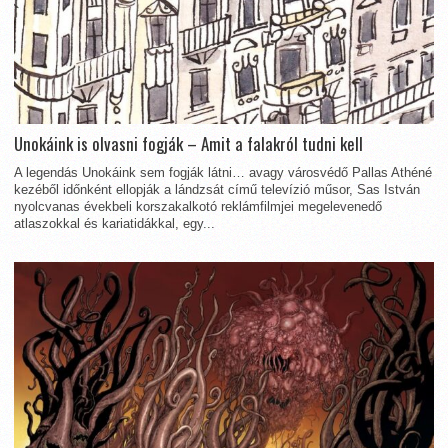
Unokáink is olvasni fogják – Amit a falakról tudni kell
A legendás Unokáink sem fogják látni… avagy városvédő Pallas Athéné
kezéből időnként ellopják a lándzsát című televízió műsor, Sas István
nyolcvanas évekbeli korszakalkotó reklámfilmjei megelevenedő
atlaszokkal és kariatidákkal, egy...