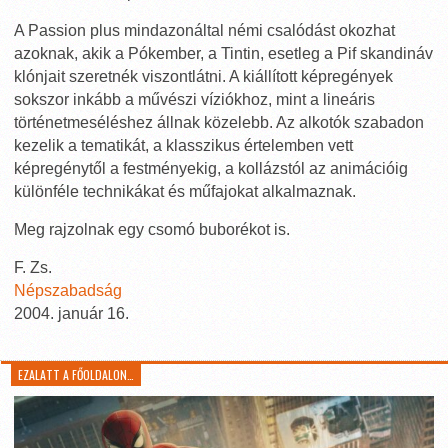
A Passion plus mindazonáltal némi csalódást okozhat
azoknak, akik a Pókember, a Tintin, esetleg a Pif skandináv
klónjait szeretnék viszontlátni. A kiállított képregények
sokszor inkább a művészi víziókhoz, mint a lineáris
történetmeséléshez állnak közelebb. Az alkotók szabadon
kezelik a tematikát, a klasszikus értelemben vett
képregénytől a festményekig, a kollázstól az animációig
különféle technikákat és műfajokat alkalmaznak.
Meg rajzolnak egy csomó buborékot is.
F. Zs.
Népszabadság
2004. január 16.
EZALATT A FŐOLDALON…