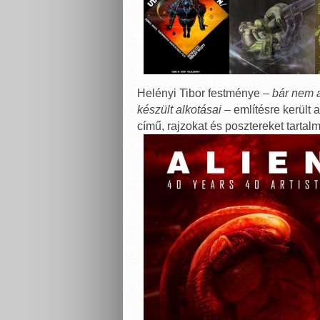
Helényi Tibor festménye –
bár nem a
készült alkotásai
– említésre került a
című, rajzokat és posztereket tartal