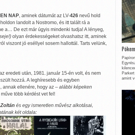
IEN NAP
, aminek dátumát az LV-
426
nevű hold
oldon landolt a Nostromo, és itt talált rá a
ne a… De ezt már úgyis mindenki tudja! A lényeg,
seje!)
olyan érdekességeket olvashatsz itt, aminek
l viszont jó eséllyel sosem hallottál. Tarts velünk,
Pókem
Papíron
Egyrész
kilence
z eredeti után, 1981. január 15-én volt, és nem
Parkert
amint v
szült hozzá. A leghíresebb és egyben
e, annak ellenére, hogy az –
alábbi képeken
műve több kérdést vet fel!
 Zoltán
és egy ismeretlen művész alkotásai,
atának két oldala: