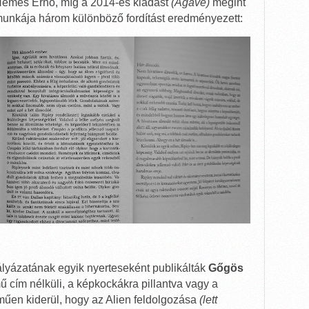
emes Ernő, míg a 2014-es kiadást
(Agave)
megint
k munkája három különböző fordítást eredményezett:
lyázatának egyik nyerteseként publikálták
Gőgös
ű cím nélküli, a képkockákra pillantva vagy a
űen kiderül, hogy az Alien feldolgozása
(lett