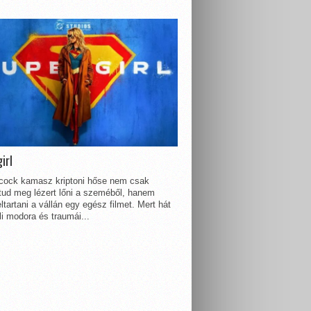
irl
lcock kamasz kriptoni hőse nem csak
 tud meg lézert lőni a szeméből, hanem
ltartani a vállán egy egész filmet. Mert hát
li modora és traumái...