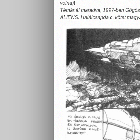
volna)
!
Témánál maradva, 1997-ben Gőgös 
ALIENS: Halálcsapda c. kötet magya