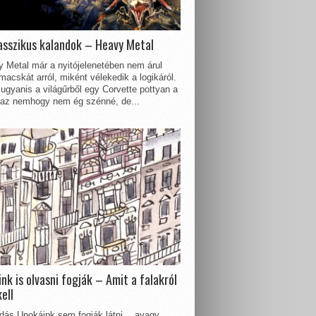
asszikus kalandok – Heavy Metal
 Metal már a nyitójelenetében nem árul
acskát arról, miként vélekedik a logikáról.
ugyanis a világűrből egy Corvette pottyan a
 az nemhogy nem ég szénné, de...
nk is olvasni fogják – Amit a falakról
kell
dás Unokáink sem fogják látni… avagy