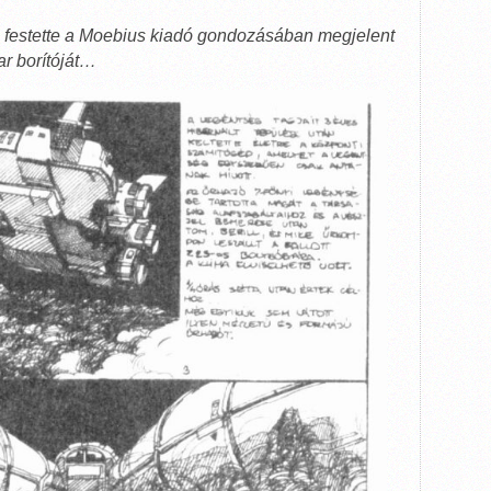
festette a Moebius kiadó gondozásában megjelent
r borítóját…