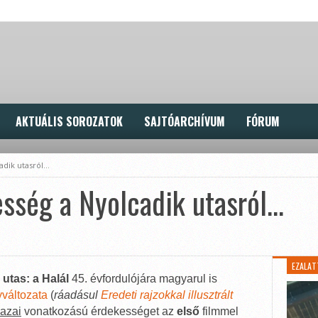
AKTUÁLIS SOROZATOK
SAJTÓARCHÍVUM
FÓRUM
adik utasról…
esség a Nyolcadik utasról…
EZALAT
utas: a Halál
45. évfordulójára magyarul is
yváltozata
(
ráadásul
Eredeti rajzokkal illusztrált
azai
vonatkozású érdekességet az
első
filmmel