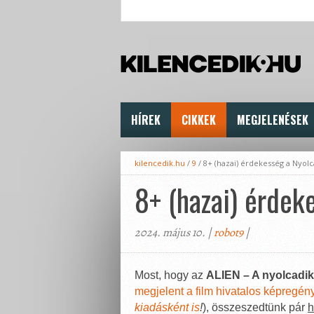
HÍREK
CIKKEK
MEGJELENÉSEK
kilencedik.hu
/
9
/
8+ (hazai) érdekesség a Nyolc
8+ (hazai) érdek
2024. május 10. |
robot9
|
Most, hogy az
ALIEN – A nyolcadik 
megjelent a film hivatalos képregén
kiadásként is
!
), összeszedtünk pár
h