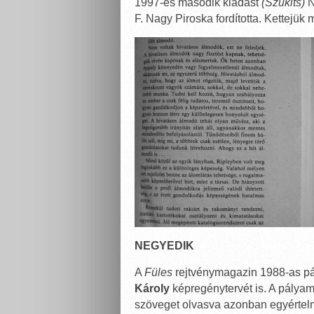
1997-es második kiadást
(Szukits)
N
F. Nagy Piroska fordította. Kettejü
NEGYEDIK
A
Füles
rejtvénymagazin 1988-as pá
Károly
képregénytervét is. A pályam
szöveget olvasva azonban egyértelm