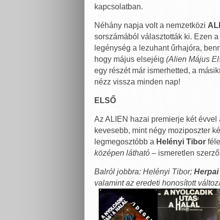
kapcsolatban.
Néhány napja volt a nemzetközi
AL
sorszámából választották ki. Ezen a h
legénység a lezuhant űrhajóra, ben
hogy május elsejéig
(Alien Május El
egy részét már ismerhetted, a másikró
nézz vissza minden nap!
ELSŐ
Az ALIEN hazai premierje két évvel a
kevesebb, mint négy moziposzter ké
legmegosztóbb a
Helényi Tibor
fél
középen látható
– ismeretlen szerző 
Balról jobbra: Helényi Tibor;
Herpai
valamint az eredeti honosított változ