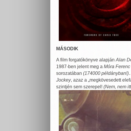
MÁSODIK
A film forgatókönyve alapján
Alan D
1987-ben jelent meg a
Móra Ferenc
sorozatában
(174000 példányban!)
.
Jockey
, azaz a „megkövesedett elef
szintjén sem szerepel!
(Nem, nem itt