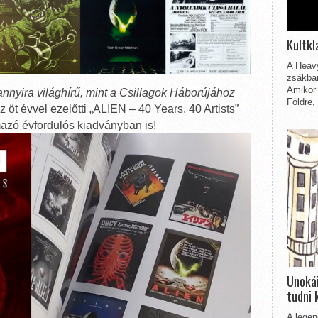
Kultkl
A Heavy
zsákbam
Amikor 
nnyira világhírű, mint a Csillagok Háborújához
Földre,
z öt évvel ezelőtti „ALIEN – 40 Years, 40 Artists”
mazó évfordulós kiadványban is!
Unokái
tudni 
A legen