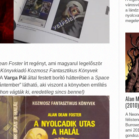
városvé
a lándz
nyolcva
megelev
ean Foster
írt regényt, ami magyarul legelőször
 Könyvkiadó Kozmosz Fantasztikus Könyvek
 A
Varga Pál
által festett borító hátterében a
Space
ántember” látható, aki viszont a könyvben említés
hon vágták ki, eredetileg sincs benne!)
Alan 
(2010)
A Neon
féliste
Burrows
ami 201
gondozá