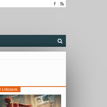
T A FŐOLDALON…