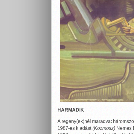
HARMADIK
A regény(ek)nél maradva: háromszo
1987-es kiadást
(Kozmosz)
Nemes Er