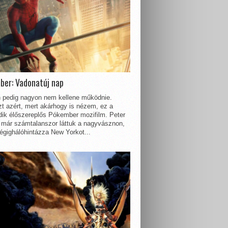
ber: Vadonatúj nap
 pedig nagyon nem kellene működnie.
t azért, mert akárhogy is nézem, ez a
dik élőszereplős Pókember mozifilm. Peter
 már számtalanszor láttuk a nagyvásznon,
égighálóhintázza New Yorkot...