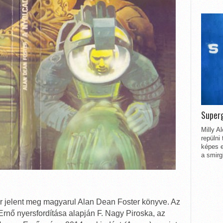
Superg
Milly A
repülni
képes e
a smirg
r jelent meg magyarul Alan Dean Foster könyve. Az
nő nyersfordítása alapján F. Nagy Piroska, az