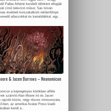
dő Pallas Athéné kezéből időnként ellopják
sát című televízió műsor, Sas István
nas évekbeli korszakalkotó reklámfilmjei
enedő atlaszokkal és kariatidákkal, egy...
Moore & Jacen Burrows – Neonomicon
omicon a képregényes körökben afféle
nnek számító Alan Moore író és Jacen
 rajzoló közös, négy részes minisorozata,
0-ben, az amerikai Avatar Press kiadó
sában került a...