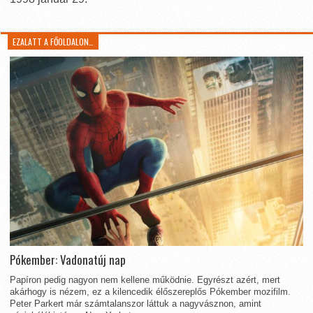
EZALATT A FŐOLDALON…
Pókember: Vadonatúj nap
Papíron pedig nagyon nem kellene működnie. Egyrészt azért, mert
akárhogy is nézem, ez a kilencedik élőszereplős Pókember mozifilm.
Peter Parkert már számtalanszor láttuk a nagyvásznon, amint