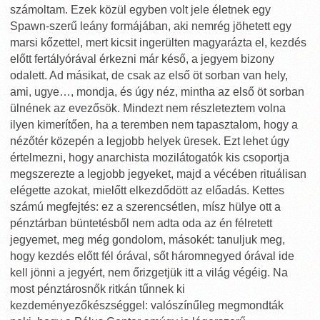
számoltam. Ezek közül egyben volt jele életnek egy
Spawn-szerű leány formájában, aki nemrég jöhetett egy
marsi kőzettel, mert kicsit ingerülten magyarázta el, kezdés
előtt fertályórával érkezni már késő, a jegyem bizony
odalett. Ad másikat, de csak az első öt sorban van hely,
ami, ugye…, mondja, és úgy néz, mintha az első öt sorban
ülnének az evezősök. Mindezt nem részleteztem volna
ilyen kimerítően, ha a teremben nem tapasztalom, hogy a
nézőtér közepén a legjobb helyek üresek. Ezt lehet úgy
értelmezni, hogy anarchista mozilátogatók kis csoportja
megszerezte a legjobb jegyeket, majd a vécében rituálisan
elégette azokat, mielőtt elkezdődött az előadás. Kettes
számú megfejtés: ez a szerencsétlen, mísz hülye ott a
pénztárban büntetésből nem adta oda az én félretett
jegyemet, meg még gondolom, másokét: tanuljuk meg,
hogy kezdés előtt fél órával, sőt háromnegyed órával ide
kell jönni a jegyért, nem őrizgetjük itt a világ végéig. Na
most pénztárosnők ritkán tűnnek ki
kezdeményezőkészséggel: valószínűleg megmondták