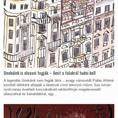
Unokáink is olvasni fogják – Amit a falakról tudni kell
A legendás Unokáink sem fogják látni… avagy városvédő Pallas Athéné
kezéből időnként ellopják a lándzsát című televízió műsor, Sas István
nyolcvanas évekbeli korszakalkotó reklámfilmjei megelevenedő
atlaszokkal és kariatidákkal, egy...