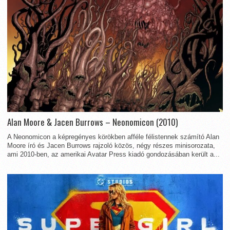
Alan Moore & Jacen Burrows – Neonomicon (2010)
A Neonomicon a képregényes körökben afféle félistennek számító Alan
Moore író és Jacen Burrows rajzoló közös, négy részes minisorozata,
ami 2010-ben, az amerikai Avatar Press kiadó gondozásában került a...