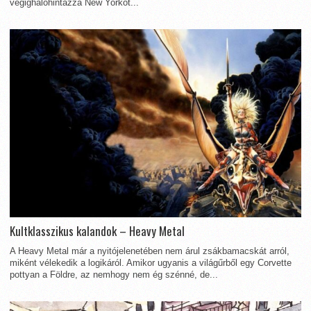
végighálóhintázza New Yorkot...
Kultklasszikus kalandok – Heavy Metal
A Heavy Metal már a nyitójelenetében nem árul zsákbamacskát arról,
miként vélekedik a logikáról. Amikor ugyanis a világűrből egy Corvette
pottyan a Földre, az nemhogy nem ég szénné, de...