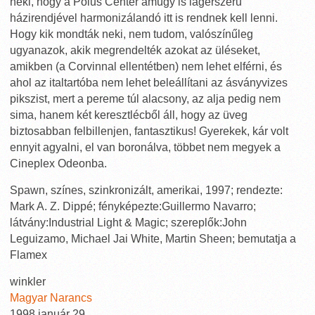
neki, hogy a Pólus Center amúgy is lágerszerű
házirendjével harmonizálandó itt is rendnek kell lenni.
Hogy kik mondták neki, nem tudom, valószínűleg
ugyanazok, akik megrendelték azokat az üléseket,
amikben (a Corvinnal ellentétben) nem lehet elférni, és
ahol az italtartóba nem lehet beleállítani az ásványvizes
pikszist, mert a pereme túl alacsony, az alja pedig nem
sima, hanem két keresztlécből áll, hogy az üveg
biztosabban felbillenjen, fantasztikus! Gyerekek, kár volt
ennyit agyalni, el van boronálva, többet nem megyek a
Cineplex Odeonba.
Spawn, színes, szinkronizált, amerikai, 1997; rendezte:
Mark A. Z. Dippé; fényképezte:Guillermo Navarro;
látvány:Industrial Light & Magic; szereplők:John
Leguizamo, Michael Jai White, Martin Sheen; bemutatja a
Flamex
winkler
Magyar Narancs
1998 január 29.