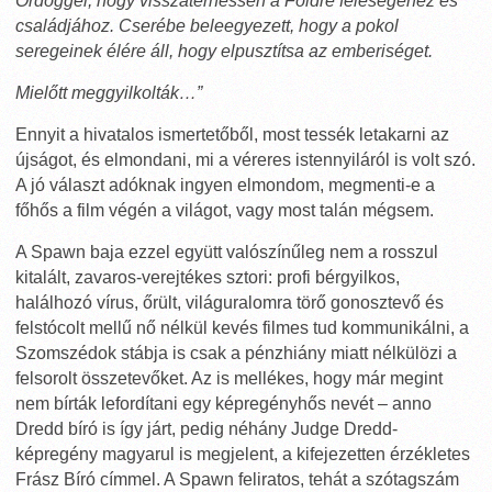
Ördöggel, hogy visszatérhessen a Földre feleségéhez és
családjához. Cserébe beleegyezett, hogy a pokol
seregeinek élére áll, hogy elpusztítsa az emberiséget.
Mielőtt meggyilkolták…”
Ennyit a hivatalos ismertetőből, most tessék letakarni az
újságot, és elmondani, mi a véreres istennyiláról is volt szó.
A jó választ adóknak ingyen elmondom, megmenti-e a
főhős a film végén a világot, vagy most talán mégsem.
A Spawn baja ezzel együtt valószínűleg nem a rosszul
kitalált, zavaros-verejtékes sztori: profi bérgyilkos,
halálhozó vírus, őrült, világuralomra törő gonosztevő és
felstócolt mellű nő nélkül kevés filmes tud kommunikálni, a
Szomszédok stábja is csak a pénzhiány miatt nélkülözi a
felsorolt összetevőket. Az is mellékes, hogy már megint
nem bírták lefordítani egy képregényhős nevét – anno
Dredd bíró is így járt, pedig néhány Judge Dredd-
képregény magyarul is megjelent, a kifejezetten érzékletes
Frász Bíró címmel. A Spawn feliratos, tehát a szótagszám