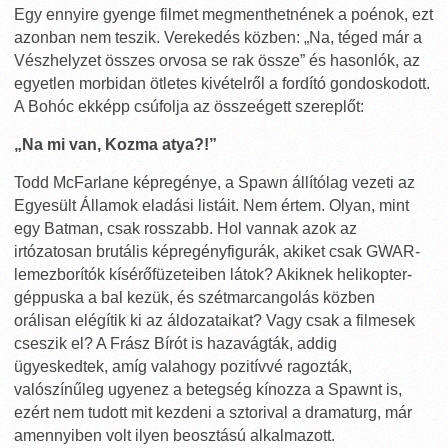
Egy ennyire gyenge filmet megmenthetnének a poénok, ezt
azonban nem teszik. Verekedés közben: „Na, téged már a
Vészhelyzet összes orvosa se rak össze” és hasonlók, az
egyetlen morbidan ötletes kivételről a fordító gondoskodott.
A Bohóc ekképp csúfolja az összeégett szereplőt:
„Na mi van, Kozma atya?!”
Todd McFarlane képregénye, a Spawn állítólag vezeti az
Egyesült Államok eladási listáit. Nem értem. Olyan, mint
egy Batman, csak rosszabb. Hol vannak azok az
irtózatosan brutális képregényfigurák, akiket csak GWAR-
lemezborítók kísérőfüzeteiben látok? Akiknek helikopter-
géppuska a bal kezük, és szétmarcangolás közben
orálisan elégítik ki az áldozataikat? Vagy csak a filmesek
cseszik el? A Frász Bírót is hazavágták, addig
ügyeskedtek, amíg valahogy pozitívvé ragozták,
valószínűleg ugyenez a betegség kínozza a Spawnt is,
ezért nem tudott mit kezdeni a sztorival a dramaturg, már
amennyiben volt ilyen beosztású alkalmazott.