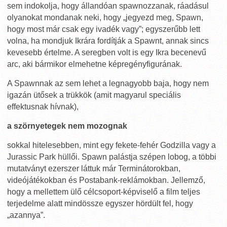
sem indokolja, hogy állandóan spawnozzanak, ráadásul
olyanokat mondanak neki, hogy „jegyezd meg, Spawn,
hogy most már csak egy ivadék vagy”; egyszerűbb lett
volna, ha mondjuk Ikrára fordítják a Spawnt, annak sincs
kevesebb értelme. A seregben volt is egy Ikra becenevű
arc, aki bármikor elmehetne képregényfigurának.
A Spawnnak az sem lehet a legnagyobb baja, hogy nem
igazán ütősek a trükkök (amit magyarul speciális
effektusnak hívnak),
a szörnyetegek nem mozognak
sokkal hitelesebben, mint egy fekete-fehér Godzilla vagy a
Jurassic Park hüllői. Spawn palástja szépen lobog, a többi
mutatványt ezerszer láttuk már Terminátorokban,
videójátékokban és Postabank-reklámokban. Jellemző,
hogy a mellettem ülő célcsoport-képviselő a film teljes
terjedelme alatt mindössze egyszer hördült fel, hogy
„azannya”.