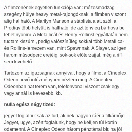
A filmzenének egyetlen funkciója van: mézesmadzag
szegény hülye heavy metal-rajongóknak, a filmben viszont
alig hallható. A Marilyn Manson a stáblista alatt szól, a
Prodigy több helyütt is hallható, de azt tényleg bárhova be
lehet nyomni. A Metallicát és Henry Rollinst egyáltalán nem
tudtam kiszúrni, pedig valószínűleg sokkal több Metallica-
és Rollins-lemezem van, mint Spawnnak. A Slayer, az igen,
három másodperc erejéig, sok-sok előtérzajjal, még a riff
sem kivehető.
Tartozom az igazságnak annyival, hogy a filmet a Cineplex
Odeon nevű intézményben néztem meg. A Cineplex
Odeonban hat terem van, telefonvonal viszont csak egy
vagy annál is kevesebb, kb.
nulla egész négy tized:
jegyet foglalni csak az tud, akinek nagyon ráér a titkárnője.
Jegyet, ugye, azért foglalunk, hogy ne kelljen túl korán
odamenni. A Cineplex Odeon három pénztárral bír, ha jól