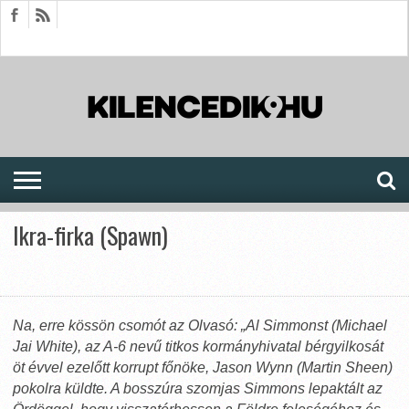
HÍREK
CIKKEK
MEGJELENÉSEK
AKTUÁLIS
SAJTÓARCHÍVUM
FÓRUM
SOROZATOK
Ikra-firka (Spawn)
Na, erre kössön csomót az Olvasó: „Al Simmonst (Michael
Jai White), az A-6 nevű titkos kormányhivatal bérgyilkosát
öt évvel ezelőtt korrupt főnöke, Jason Wynn (Martin Sheen)
pokolra küldte. A bosszúra szomjas Simmons lepaktált az