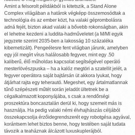
Amint a felsorolt példákból is kitetszik, a Stand Alone
Complex világában a határok végképp összemosódtak a
technológia és az ember közt, ha valaki géprombolásra
adná fejét, bizton akad valaki a bővebb rokonságban, akin
el lehetne kezdeni a luddita-hadműveletet (a M/MI egyik
jegyzete szerint 2035-ben a lakosság 10 százaléka
kibernetizált). Pengeélesre fent világban járunk, amelyben
egy jól megírt vírus halálosabb fegyver, mint egy .50
kaliberű, élő műholdas kapcsolat segítségével operáló
mesterlövészpuska – ha a kalóz megtöri a szatellit jelét, a
fegyver operátora saját bajtársán üt akkora lyukat, hogy
átjárhat rajta egy teherautó. Megeshet, egy ártalmatlannak
tűnő szépészeti műtét során jeladót ültetnek be a
cégalkalmazott koponyájába, s csak a rendőrségi
proszektúra boncasztalán derül ki, hogy szemeit más is
használja. Ha pedig valaki némi élvhajhászás céljából
összekapcsolja érzőidegrendszerét egy robotgésa agyával,
korántsem lehet biztos benne, hogy testében saját tudata
távozik a teaháznak álcázott luxuskuplerájból.