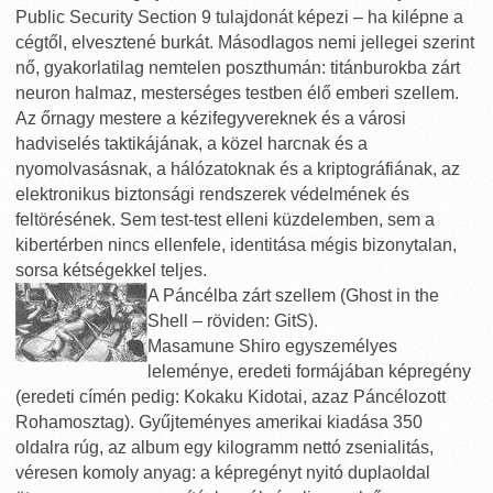
Public Security Section 9 tulajdonát képezi – ha kilépne a
cégtől, elvesztené burkát. Másodlagos nemi jellegei szerint
nő, gyakorlatilag nemtelen poszthumán: titánburokba zárt
neuron halmaz, mesterséges testben élő emberi szellem.
Az őrnagy mestere a kézifegyvereknek és a városi
hadviselés taktikájának, a közel harcnak és a
nyomolvasásnak, a hálózatoknak és a kriptográfiának, az
elektronikus biztonsági rendszerek védelmének és
feltörésének. Sem test-test elleni küzdelemben, sem a
kibertérben nincs ellenfele, identitása mégis bizonytalan,
sorsa kétségekkel teljes.
A Páncélba zárt szellem (Ghost in the
Shell – röviden: GitS).
Masamune Shiro egyszemélyes
leleménye, eredeti formájában képregény
(eredeti címén pedig: Kokaku Kidotai, azaz Páncélozott
Rohamosztag). Gyűjteményes amerikai kiadása 350
oldalra rúg, az album egy kilogramm nettó zsenialitás,
véresen komoly anyag: a képregényt nyitó duplaoldal