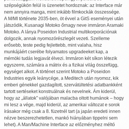
szépségükön felül is üzenetet hordoznak: az Interface már
nem annyira manga, mint inkább filmkockák összessége.
A M/MI története 2035-ben, öt évvel a GitS eseményei után
játszódik, Kusanagi Motoko őrnagy neve immáron Aramaki
Motoko. A lánya Poseidon Industrial multikorporációnak
dolgozik, annak nyomozórészlegét vezeti. Szelleme
erősebb, teste pedig fejlettebb, mint valaha, hisz
munkájáért cserébe folyamatos upgradeeket kap, a
mérnöki tudás legjavát élvezi. Immáron két síkon létezik
egyszerre, számára a mátrix és a fizikai világ összefügg,
egységet alkot. A történet szerint Motoko a Poseidon
Industries egyik leánycége, a Meditech után nyomoz, kik
emberi génekkel gazdagított, szervátültetési adatbankként
tartott sertéseket konstruálnak és nevelnek. Ám kiderül,
hogy az „állatok” valójában malacba oltott humánok – hogy
mi lesz a vége, majd kiderül, az amerikai változat e sorok
írásakor még csak a 8. füzetnél tart (a japán eredeti innen
nézve beszerezhetetlen, mankó hiányában tippelni sem
lehet). A Man/Machine Interface az előzményhez méltó