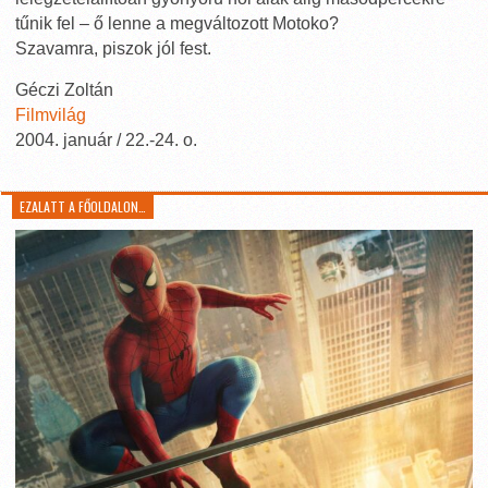
tűnik fel – ő lenne a megváltozott Motoko?
Szavamra, piszok jól fest.
Géczi Zoltán
Filmvilág
2004. január / 22.-24. o.
EZALATT A FŐOLDALON…