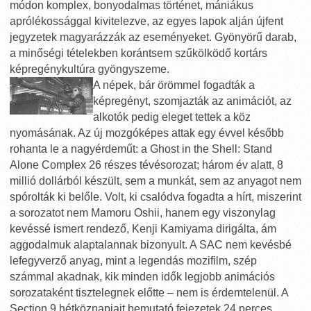
módon komplex, bonyodalmas történet, mániákus
aprólékossággal kivitelezve, az egyes lapok alján újfent
jegyzetek magyarázzák az eseményeket. Gyönyörű darab,
a minőségi tételekben korántsem szűkölködő kortárs
képregénykultúra gyöngyszeme.
A népek, bár örömmel fogadták a
képregényt, szomjazták az animációt, az
alkotók pedig eleget tettek a köz
nyomásának. Az új mozgóképes attak egy évvel később
rohanta le a nagyérdeműt: a Ghost in the Shell: Stand
Alone Complex 26 részes tévésorozat; három év alatt, 8
millió dollárból készült, sem a munkát, sem az anyagot nem
spórolták ki belőle. Volt, ki csalódva fogadta a hírt, miszerint
a sorozatot nem Mamoru Oshii, hanem egy viszonylag
kevéssé ismert rendező, Kenji Kamiyama dirigálta, ám
aggodalmuk alaptalannak bizonyult. A SAC nem kevésbé
lefegyverző anyag, mint a legendás mozifilm, szép
számmal akadnak, kik minden idők legjobb animációs
sorozataként tisztelegnek előtte – nem is érdemtelenül. A
Section 9 hétköznapjait bemutató fejezetek 24 perces