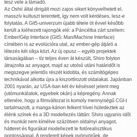
tesz vele a támadó.
Az Oshii által dirigált mozi zajos sikert könyvelhetett el,
masszív kultuszt teremtett, így nem volt kérdéses, lesz-e
folytatás. A Git5-univerzum újabb tétele öt évvel később
került a kiéhezett rajongók elé: a Páncélba zárt szellem:
Ember/Gép Interface (GitS: Man/Machine Interface)
címében is az evolúcióra utal, az ember-gép átjáró a
létezés két síkja közt. Az új opusz – egyéb projektek
társaságában – tíz teljes éven át készült, Shiro folyton
átrajzolta az anyagot, majd az utolsó utáni határidőt is
megszegve jelentős részét kidobta, és számítógépes
technikával alkotta újra a kiszortírozott oldalakat. Japánban
2001 nyarán, az USA-ban két év késéssel jelent meg
(utómunkálatok, egyebek okán) a képregény. Annak
ellenére, hogy a filmváltozat is komoly mennyiségű CGI-t
tartalmazott, a manga-kánon felkent hívei hüledeztek az
élénk színek és a 3D modellezés láttán: Shiro ugyanis időt
és munkát nem kímélve százötven oldalnyi anyagot,
hátteret és figurákat modellezett Ie fotórealisztikus
pontossággal. A renderelt képek gyönyörűek, de