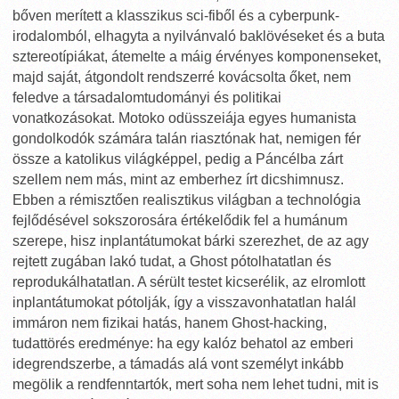
bőven merített a klasszikus sci-fiből és a cyberpunk-
irodalomból, elhagyta a nyilvánvaló baklövéseket és a buta
sztereotípiákat, átemelte a máig érvényes komponenseket,
majd saját, átgondolt rendszerré kovácsolta őket, nem
feledve a társadalomtudományi és politikai
vonatkozásokat. Motoko odüsszeiája egyes humanista
gondolkodók számára talán riasztónak hat, nemigen fér
össze a katolikus világképpel, pedig a Páncélba zárt
szellem nem más, mint az emberhez írt dicshimnusz.
Ebben a rémisztően realisztikus világban a technológia
fejlődésével sokszorosára értékelődik fel a humánum
szerepe, hisz inplantátumokat bárki szerezhet, de az agy
rejtett zugában lakó tudat, a Ghost pótolhatatlan és
reprodukálhatatlan. A sérült testet kicserélik, az elromlott
inplantátumokat pótolják, így a visszavonhatatlan halál
immáron nem fizikai hatás, hanem Ghost-hacking,
tudattörés eredménye: ha egy kalóz behatol az emberi
idegrendszerbe, a támadás alá vont személyt inkább
megölik a rendfenntartók, mert soha nem lehet tudni, mit is