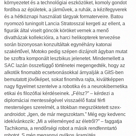
környezetet és a technológiai eszközöket, komoly gondot
fordítva az épületek, a járművek, a ruhák, a kézifegyverek
és a hétköznapi használati tárgyak formaterveire. Batou
nyomozó tuningolt Lancia Stratosszal kergeti az ellent, a
figurák által viselt göncök köröket vernek a menő
divatházak kollekcióira, a harci helikopterek tervezése
során bizonyosan konzultáltak egynéhány katonai
szakértővel, Motoko pedig szépen dizájnolt ágyban mutat
be szoftra komponált leszbikus jelenetet. Mindemellett a
SAC lazán összefüggő történetei megengedték, hogy az
alkotók finomabb ecsetvonásokkal árnyalják a GítS-ben
bemutatott jövőképet, sokat finomítva rajta, kiváltképpen
nagy figyelmet szentelve a robotika és a neurokibernetika
etikai és filozófiai kérdéseinek. „Félsz?” – kérdezi a
diplomáciai mentességével visszaélő fiatal férfi
mesterséges szerelmét, a titokban megszöktetett szex-
androidot: „Igen, de már megszoktam.” Még egy kedvenc
idekívánkozik: „Mi a véleményed az életről?” – faggatja
Tachikoma, a rendőrségi robot a másik rendfenntartó
robotot. S még megannyi gyilkos áramütés.