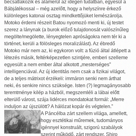
becsatlakozik és alámerül az idegen tudatban, egyesül a
Bábjátékossal – még azelőtt, hogy a helyszínre érkező
különleges katonai osztag mindkettőjüket lemészárolja.
Motoko érdemi részeit Batou nyomozó menti ki, új testet
szerez a lánynak (a burok előző tulajdonosát valószínűleg
megölte/megölette, lényegtelen apróságokra nem tér ki a
történet, kerüli a fölösleges moralizálást). Az ébredő
Motoko már nem az, ki egykoron volt: a fúzió által átlépett a
létezés másik, feItérképezetlen szintjére, emberi szelleme
egyesült a nem ember által alkotott „mesterséges”
intelligenciával. Az új identitás nem csak a fizikai világot,
de a teljes mátrixot érzékeli: immáron senki nem árthat
neki, és senkire nincs szüksége. Isten (?) legmagányosabb
teremtménye kilép a házból, megszemléli a lábai előtt
elterülő várost, szája lidérces mondatokat formál: „Merre
induljon az újszülött? A hálózat kopár és végtelen.”
A Páncélba zárt szellem világa, amellett,
hogy esztétikai műremek, tudományos
igénnyel konstruált, szigorú szabályok
szerint működő, zárt rendszer. Shiro