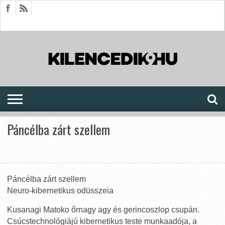
HÍREK
CIKKEK
MEGJELENÉSEK
AKTUÁLIS
SAJTÓARCHÍVUM
FÓRUM
SOROZATOK
Páncélba zárt szellem
Páncélba zárt szellem
Neuro-kibernetikus odüsszeia
Kusanagi Matoko őrnagy agy és gerincoszlop csupán.
Csúcstechnológiájú kibernetikus teste munkaadója, a