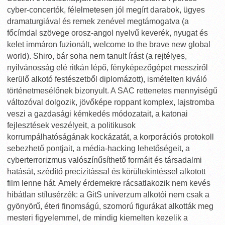
cyber-concertók, félelmetesen jól megírt darabok, ügyes
dramaturgiával és remek zenével megtámogatva (a
főcímdal szövege orosz-angol nyelvű keverék, nyugat és
kelet immáron fuzionált, welcome to the brave new global
world). Shiro, bár soha nem tanult írást (a rejtélyes,
nyilvánosság elé ritkán lépő, fényképezőgépet messziről
kerülő alkotó festészetből diplomázott), ismételten kiváló
történetmesélőnek bizonyult. A SAC rettenetes mennyiségű
változóval dolgozik, jövőképe roppant komplex, lajstromba
veszi a gazdasági kémkedés módozatait, a katonai
fejlesztések veszélyeit, a politikusok
korrumpálhatóságának kockázatát, a korporációs protokoll
sebezhető pontjait, a média-hacking lehetőségeit, a
cyberterrorizmus valószínűsíthető formáit és társadalmi
hatását, szédítő precizitással és körültekintéssel alkotott
film lenne hát. Amely érdemekre rácsatlakozik nem kevés
hibátlan stílusérzék: a GitS univerzum alkotói nem csak a
gyönyörű, éteri finomságú, szomorú figurákat alkották meg
mesteri figyelemmel, de mindig kiemelten kezelik a