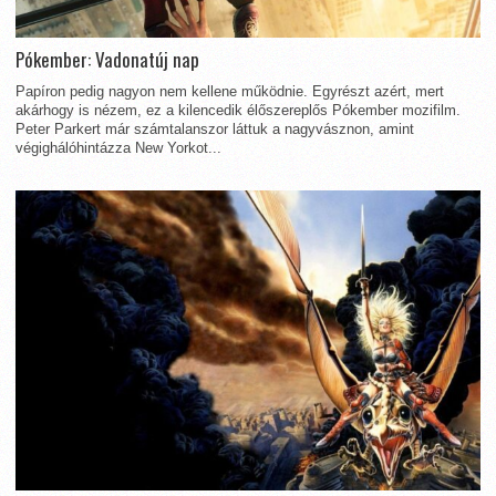
Pókember: Vadonatúj nap
Papíron pedig nagyon nem kellene működnie. Egyrészt azért, mert
akárhogy is nézem, ez a kilencedik élőszereplős Pókember mozifilm.
Peter Parkert már számtalanszor láttuk a nagyvásznon, amint
végighálóhintázza New Yorkot...