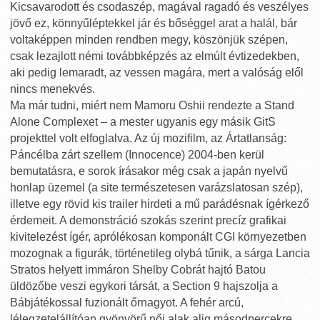
Kicsavarodott és csodaszép, magával ragadó és veszélyes
jövő ez, könnyűléptekkel jár és bőséggel arat a halál, bár
voltaképpen minden rendben megy, köszönjük szépen,
csak lezajlott némi továbbképzés az elmúlt évtizedekben,
aki pedig lemaradt, az vessen magára, mert a valóság elől
nincs menekvés.
Ma már tudni, miért nem Mamoru Oshii rendezte a Stand
Alone Complexet – a mester ugyanis egy másik GitS
projekttel volt elfoglalva. Az új mozifilm, az Ártatlanság:
Páncélba zárt szellem (Innocence) 2004-ben kerül
bemutatásra, e sorok írásakor még csak a japán nyelvű
honlap üzemel (a site természetesen varázslatosan szép),
illetve egy rövid kis trailer hirdeti a mű parádésnak ígérkező
érdemeit. A demonstráció szokás szerint precíz grafikai
kivitelezést ígér, aprólékosan komponált CGI környezetben
mozognak a figurák, történetileg olybá tűnik, a sárga Lancia
Stratos helyett immáron Shelby Cobrát hajtó Batou
üldözőbe veszi egykori társát, a Section 9 hajszolja a
Bábjátékossal fuzionált őrnagyot. A fehér arcú,
lélegzetelállítóan gyönyörű női alak alig másodpercekre