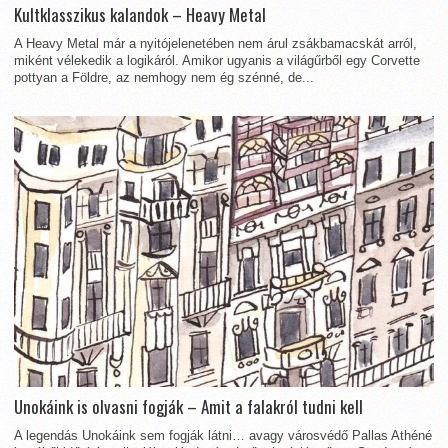
Kultklasszikus kalandok – Heavy Metal
A Heavy Metal már a nyitójelenetében nem árul zsákbamacskát arról,
miként vélekedik a logikáról. Amikor ugyanis a világűrből egy Corvette
pottyan a Földre, az nemhogy nem ég szénné, de...
Unokáink is olvasni fogják – Amit a falakról tudni kell
A legendás Unokáink sem fogják látni… avagy városvédő Pallas Athéné