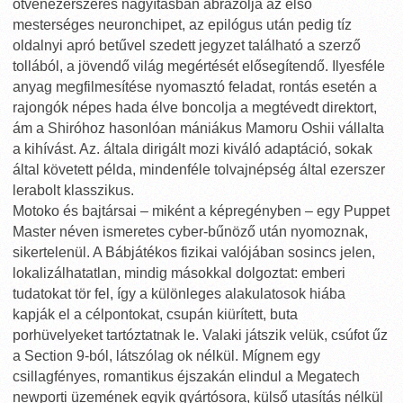
ötvenezerszeres nagyításban ábrázolja az első
mesterséges neuronchipet, az epilógus után pedig tíz
oldalnyi apró betűvel szedett jegyzet található a szerző
tollából, a jövendő világ megértését elősegítendő. IlyesféIe
anyag megfilmesítése nyomasztó feladat, rontás esetén a
rajongók népes hada élve boncolja a megtévedt direktort,
ám a Shiróhoz hasonlóan mániákus Mamoru Oshii vállalta
a kihívást. Az. általa dirigált mozi kiváló adaptáció, sokak
által követett példa, mindenféle tolvajnépség által ezerszer
lerabolt klasszikus.
Motoko és bajtársai – miként a képregényben – egy Puppet
Master néven ismeretes cyber-bűnöző után nyomoznak,
sikertelenül. A Bábjátékos fizikai valójában sosincs jelen,
lokalizálhatatlan, mindig másokkal dolgoztat: emberi
tudatokat tör fel, így a különleges alakulatosok hiába
kapják el a célpontokat, csupán kiürített, buta
porhüvelyeket tartóztatnak le. Valaki játszik velük, csúfot űz
a Section 9-ból, látszólag ok nélkül. Mígnem egy
csillagfényes, romantikus éjszakán elindul a Megatech
newporti üzemének egyik gyártósora, külső utasítás nélkül