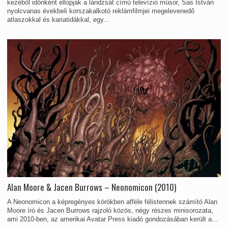
kezéből időnként ellopják a lándzsát című televízió műsor, Sas István
nyolcvanas évekbeli korszakalkotó reklámfilmjei megelevenedő
atlaszokkal és kariatidákkal, egy...
Alan Moore & Jacen Burrows – Neonomicon (2010)
A Neonomicon a képregényes körökben afféle félistennek számító Alan
Moore író és Jacen Burrows rajzoló közös, négy részes minisorozata,
ami 2010-ben, az amerikai Avatar Press kiadó gondozásában került a...