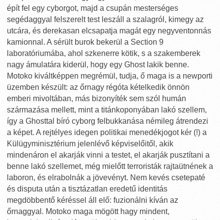
épít fel egy cyborgot, majd a csupán mesterséges
segédaggyal felszerelt test leszáll a szalagról, kimegy az
utcára, és derekasan elcsapatja magát egy negyventonnás
kamionnal. A sérült burok bekerül a Section 9
laboratóriumába, ahol szkenerre kötik, s a szakemberek
nagy ámulatára kiderül, hogy egy Ghost lakik benne.
Motoko kiváltképpen megrémül, tudja, ő maga is a newporti
üzemben készült: az őrnagy régóta kételkedik önnön
emberi mivoltában, más bizonyíték sem szól humán
származása mellett, mint a titánkoponyában lakó szellem,
így a Ghosttal bíró cyborg felbukkanása némileg átrendezi
a képet. A rejtélyes idegen politikai menedékjogot kér (!) a
Külügyminisztérium jelenlévő képviselőitől, akik
mindenáron el akarják vinni a testet, el akarják pusztítani a
benne lakó szellemet, még mielőtt terroristák rajtaütnének a
laboron, és elrabolnák a jövevényt. Nem kevés csetepaté
és disputa után a tisztázatlan eredetű identitás
megdöbbentő kéréssel áll elő: fuzionálni kíván az
őrnaggyal. Motoko maga mögött hagy mindent,