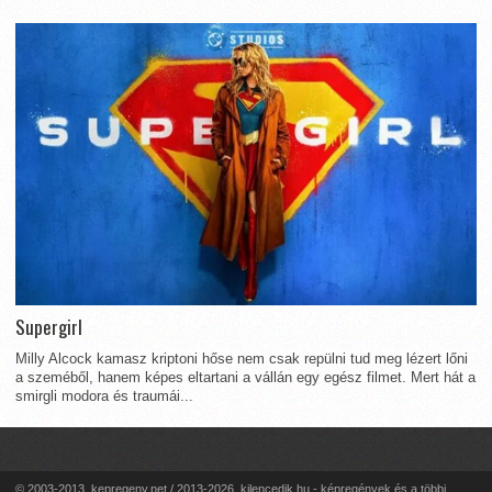
Supergirl
Milly Alcock kamasz kriptoni hőse nem csak repülni tud meg lézert lőni
a szeméből, hanem képes eltartani a vállán egy egész filmet. Mert hát a
smirgli modora és traumái...
© 2003-2013. kepregeny.net / 2013-2026. kilencedik.hu - képregények és a többi