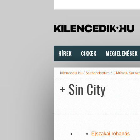
HÍREK
CIKKEK
MEGJELENÉSEK
kilencedik.hu
/
Sajtóarchívum
/
+ Művek, Soroz
+ Sin City
Éjszakai rohanás