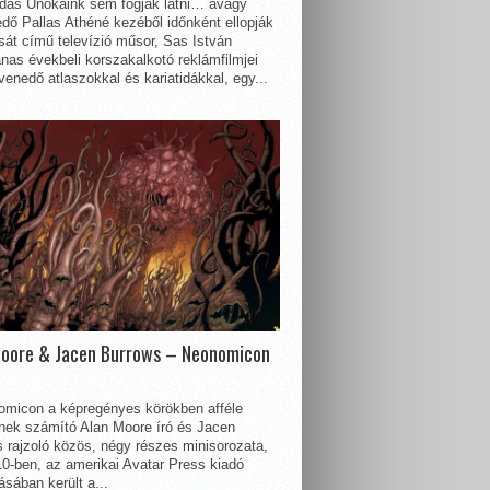
dás Unokáink sem fogják látni… avagy
dő Pallas Athéné kezéből időnként ellopják
sát című televízió műsor, Sas István
nas évekbeli korszakalkotó reklámfilmjei
enedő atlaszokkal és kariatidákkal, egy...
Moore & Jacen Burrows – Neonomicon
omicon a képregényes körökben afféle
nnek számító Alan Moore író és Jacen
 rajzoló közös, négy részes minisorozata,
0-ben, az amerikai Avatar Press kiadó
sában került a...