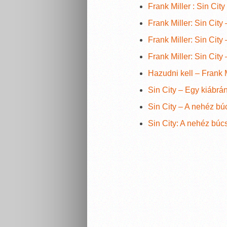
Frank Miller : Sin Cit
Frank Miller: Sin City
Frank Miller: Sin City
Frank Miller: Sin City
Hazudni kell – Frank M
Sin City – Egy kiábrá
Sin City – A nehéz bú
Sin City: A nehéz búc