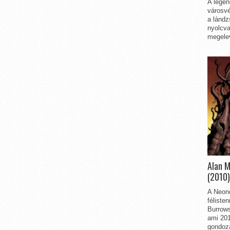
A legen
városvé
a lándz
nyolcva
megelev
Alan 
(2010)
A Neon
féliste
Burrows
ami 201
gondozá