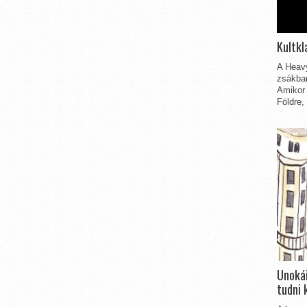
Kultkl
A Heavy
zsákbam
Amikor 
Földre,
Unokái
tudni 