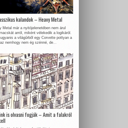
asszikus kalandok – Heavy Metal
 Metal már a nyitójelenetében nem árul
acskát arról, miként vélekedik a logikáról.
ugyanis a világűrből egy Corvette pottyan a
 az nemhogy nem ég szénné, de...
nk is olvasni fogják – Amit a falakról
kell