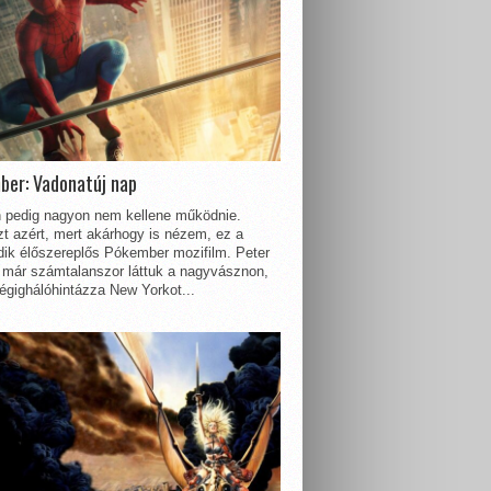
ber: Vadonatúj nap
 pedig nagyon nem kellene működnie.
t azért, mert akárhogy is nézem, ez a
dik élőszereplős Pókember mozifilm. Peter
 már számtalanszor láttuk a nagyvásznon,
égighálóhintázza New Yorkot...