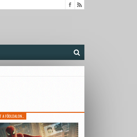
T A FŐOLDALON…