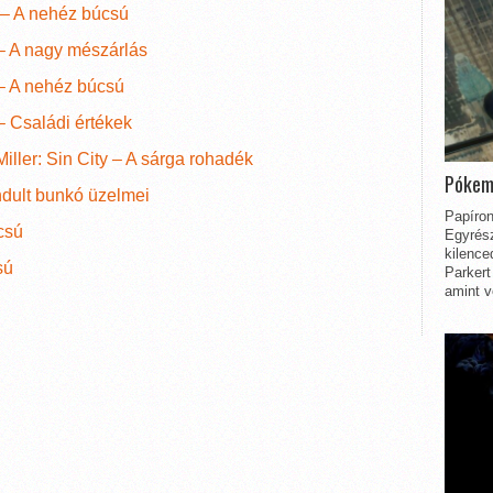
y – A nehéz búcsú
 – A nagy mészárlás
 – A nehéz búcsú
 – Családi értékek
iller: Sin City – A sárga rohadék
Pókem
ndult bunkó üzelmei
Papíron
csú
Egyrész
kilence
sú
Parkert
amint v