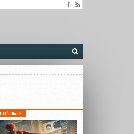
T A FŐOLDALON…