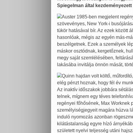
Spiegelman által kezdeményezett N
Auster 1985-ben megjelent regény
szövevényes, New York-i busójárását
tükör hatásával bír. Az ezek között 
hasonlóak, mégis az egyén más-más
beszélgetnek. Ezek a személyek lép
máskor osztódnak, kergetőznek, hul
megy saját szemlélésében, feltárásáb
lakásába invitálja önnön mását, törté
Quinn hajdan volt költő, műfordító
elég pénzt hoznak, hogy fél év munk
Az inaktív időszakok jobbára sétálá
telnek, mígnem egy téves telefonhív
regényei főhősének, Max Worknek pr
személyiségjegyeit magára húzva lá
induló nyomozás azonban rögeszmé
kilátástalanság egyre hízó árnyékáb
született nyelvi teljesség utáni haj