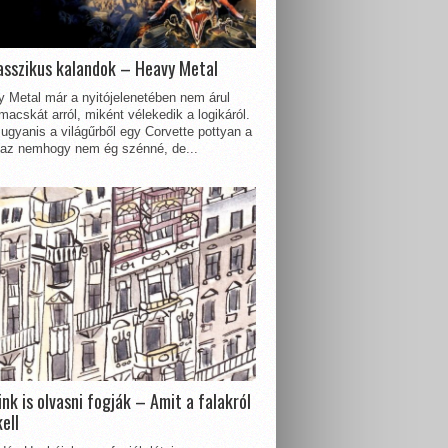
asszikus kalandok – Heavy Metal
 Metal már a nyitójelenetében nem árul
acskát arról, miként vélekedik a logikáról.
ugyanis a világűrből egy Corvette pottyan a
 az nemhogy nem ég szénné, de...
nk is olvasni fogják – Amit a falakról
kell