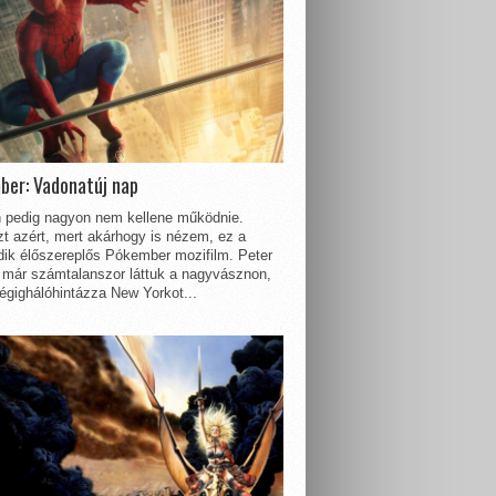
ber: Vadonatúj nap
 pedig nagyon nem kellene működnie.
t azért, mert akárhogy is nézem, ez a
dik élőszereplős Pókember mozifilm. Peter
 már számtalanszor láttuk a nagyvásznon,
égighálóhintázza New Yorkot...