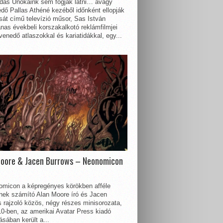
dás Unokáink sem fogják látni… avagy
dő Pallas Athéné kezéből időnként ellopják
sát című televízió műsor, Sas István
nas évekbeli korszakalkotó reklámfilmjei
enedő atlaszokkal és kariatidákkal, egy...
Moore & Jacen Burrows – Neonomicon
omicon a képregényes körökben afféle
nnek számító Alan Moore író és Jacen
 rajzoló közös, négy részes minisorozata,
0-ben, az amerikai Avatar Press kiadó
sában került a...