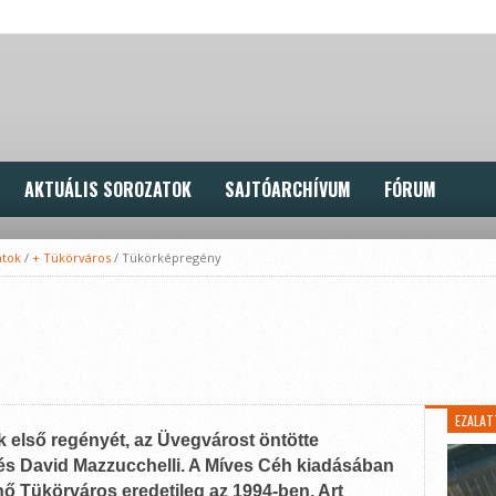
AKTUÁLIS SOROZATOK
SAJTÓARCHÍVUM
FÓRUM
atok
/
+ Tükörváros
/
Tükörképregény
EZALAT
k első regényét, az Üvegvárost öntötte
és David Mazzucchelli. A Míves Céh kiadásában
 Tükörváros eredetileg az 1994-ben, Art