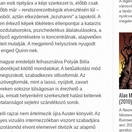
A legen
 esik ripityára a képi szerkezet is, előbb csak
városvé
bb már – rendszerezettségük elvesztésén túl –
a lándz
nyolcva
ból, aztán elkezdenek „lezuhanni” a lapokról. A
megelev
en érkező képek tökéletes ellenpontjai a katarzis
ozdulatsorokra, pszichedelikus átalakulásokra, a
épző agyömlésekre is koncentrálnak, alapvetően
eteit mutatják. A megjelenő helyszínek nyugodt
 enged Quinn-nek.
agyar eredetijét felhasználva Polyák Béla
uborékjait kitöltő mondatokat. A betűalkotási mód
megszokott, szabadkezes stílusformát. Az
övegformák, mint a lassú, nyújtott, zavart
ereken sokszor túlságosan is érezhető a
Alan 
a, emiatt helyenként szerkesztett hatást keltenek
(2010)
ytalanságot sejtetni szándékozó sorok.
A Neon
li rajzai nem értelmezik újra Auster könyvét. Az
féliste
gyes vizuális intermezzókban viszont szabadjára
Burrows
ami 201
rázolásmód elvont elemeivel ötvözik az alapmű
gondozá