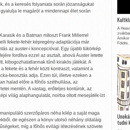
k, és a keresés folyamata során józanságukat
 gyalulja le magáról a mindennapi élet során
Kultkl
A Heavy
zsákbam
Karasik és a Batman mítoszt Frank Millerrel
Amikor 
lli fekete-fehér képregény-adaptációja már
Földre,
ás az auster-i koncepcióval. Egy újabb tükörkép
ejére fordítva ezzel az asztalt, ahová Auster letette
tt, kibogozhatatlannak tűnő kirakós játékát. A
a fekete és a fehér közti kontraszt, valamint a
ka-beosztás adja. Ezen túl, illetve ezeken a
n halad előre a főhős széthullása, az
etei mentén. A vastag, erőteljes kontúrok, az
i világ alaphangulatát, noirba oltott mesejáték-ízt
 manipuláló szerzőpáros néha kilép a saját maga
Unokái
gekből, de egészen a könyv utolsó néhány oldaláig
tudni 
rűségeket, míg a főhős evilági létezésének szövete