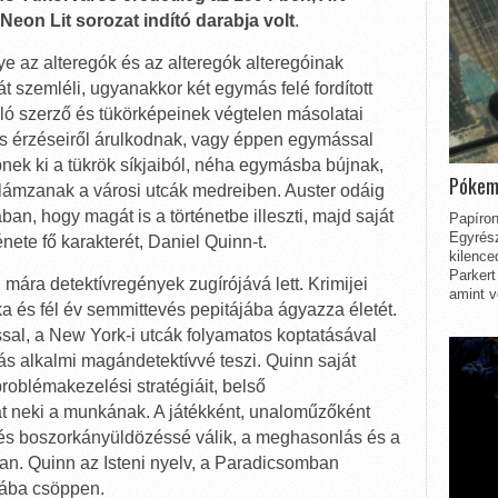
eon Lit sorozat indító darabja volt
.
e az alteregók és az alteregók alteregóinak
 szemléli, ugyanakkor két egymás felé fordított
álló szerző és tükörképeinek végtelen másolatai
 érzéseiről árulkodnak, vagy éppen egymással
nek ki a tükrök síkjaiból, néha egymásba bújnak,
Pókem
lámzanak a városi utcák medreiben. Auster odáig
an, hogy magát is a történetbe illeszti, majd saját
Papíron
Egyrész
nete fő karakterét, Daniel Quinn-t.
kilence
Parkert
, mára detektívregények zugírójává lett. Krimijei
amint v
a és fél év semmittevés pepitájába ágyazza életét.
ssal, a New York-i utcák folyamatos koptatásával
ás alkalmi magándetektívvé teszi. Quinn saját
oblémakezelési stratégiáit, belső
t neki a munkának. A játékként, unaloműzőként
s boszorkányüldözéssé válik, a meghasonlás és a
an. Quinn az Isteni nyelv, a Paradicsomban
szába csöppen.