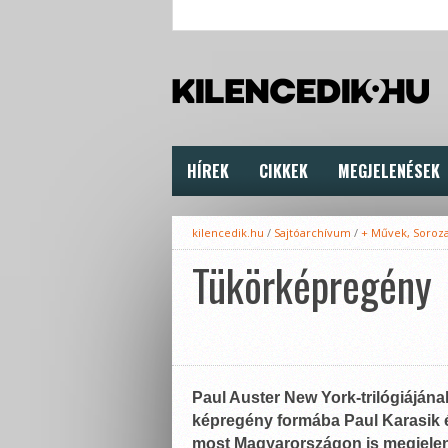
HÍREK
CIKKEK
MEGJELENÉSEK
kilencedik.hu
/
Sajtóarchívum
/
+ Művek, Soroz
Tükörképregény
Paul Auster New York-trilógiájána
képregény formába Paul Karasik 
most Magyarországon is megjelenő