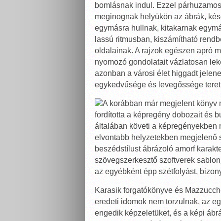
bomlásnak indul. Ezzel párhuzamosan
meginognak helyükön az ábrák, késő
egymásra hullnak, kitakarnak egymás
lassú ritmusban, kiszámítható rendb
oldalainak. A rajzok egészen apró m
nyomozó gondolatait vázlatosan lek
azonban a városi élet higgadt jelen
egykedvűsége és levegőssége teret
A korábban már megjelent könyv m
fordította a képregény dobozait és b
általában követi a képregényekben 
elvontabb helyzetekben megjelenő sz
beszédstílust ábrázoló amorf karakt
szövegszerkesztő szoftverek sablonj
az egyébként épp szétfolyást, bizon
Karasik forgatókönyve és Mazzucchel
eredeti idomok nem torzulnak, az e
engedik képzeletüket, és a képi áb