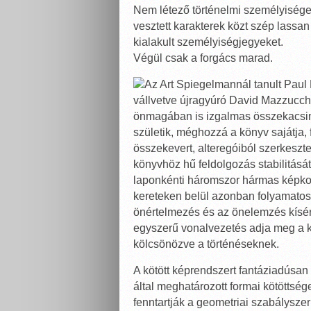
Nem létező történelmi személyisége
vesztett karakterek közt szép lassan
kialakult személyiségjegyeket.
Végül csak a forgács marad.
Az Art Spiegelmannál tanult Paul 
vállvetve újragyúró David Mazzucche
önmagában is izgalmas összekacsint
születik, méghozzá a könyv sajátja, f
összekevert, alteregóiból szerkeszte
könyvhöz hű feldolgozás stabilitását 
laponkénti háromszor hármas képkoc
kereteken belül azonban folyamatosa
önértelmezés és az önelemzés kísérl
egyszerű vonalvezetés adja meg a kép
kölcsönözve a történéseknek.
A kötött képrendszert fantáziadúsan
által meghatározott formai kötöttsé
fenntartják a geometriai szabálysze