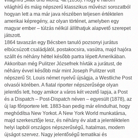
világhírű és máig népszerű klasszikus művészi sorozatból
hogyan lett a ma már java részében teljesen értéktelen
amerikai képregény, az olyan történet, amelyben egy
magyar ember – túlzás nélkül állíthatjuk alapvető szerepet
játszott.
1864 tavaszán egy Bécsben tanuló pozsonyi jurátus
elbúcsúzott családjától, postakocsira, vasútra, majd hajóra
szállt és néhány héttel később partra lépett Amerikában.
Akkoriban még Pulitzer Józsefnek hívták a jurátust, de
néhány évvel később már mint Joseph Pulitzer volt
népszerű St. Louis német nyelvű újságja, a WestIiche Post
olvasói körében. A fiatal riporter népszerűsége olyan
jelentős lett, hogy amikor a város két vezető lapja, a Post
és a Dispatch – Post-Dispatch néven – egyesült (1878), az
új lap főriportere lett. 1883-ban pedig már elindulhat, hogy
meghódítsa New Yorkot. A New York World munkatársa,
majd szerkesztője lesz, és néhány év alatt a jelentéktelen
helyi lapból országos népszerűségű, hatalmas, modern
újságot szervez. Nagy jelentőségű tematikai és