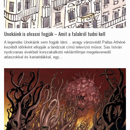
Unokáink is olvasni fogják – Amit a falakról tudni kell
A legendás Unokáink sem fogják látni… avagy városvédő Pallas Athéné
kezéből időnként ellopják a lándzsát című televízió műsor, Sas István
nyolcvanas évekbeli korszakalkotó reklámfilmjei megelevenedő
atlaszokkal és kariatidákkal, egy...