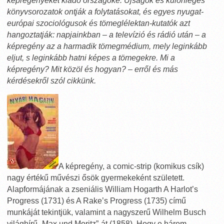
képregényeket kiadó országoké. Újságok és különleges
könyvsorozatok ontják a folytatásokat, és egyes nyugat-
európai szociológusok és tömeglélektan-kutatók azt
hangoztatják: napjainkban – a televízió és rádió után – a
képregény az a harmadik tömegmédium, mely leginkább
eljut, s leginkább hatni képes a tömegekre. Mi a
képregény? Mit közöl és hogyan? – erről és más
kérdésekről szól cikkünk.
A képregény, a comic-strip (komikus csík)
nagy értékű művészi ősök gyermekeként született.
Alapformájának a zseniális William Hogarth A Harlot’s
Progress (1731) és A Rake’s Progress (1735) című
munkáját tekintjük, valamint a nagyszerű Wilhelm Busch
világhírű „Max und Moritz”-át (1858). Hogy e három