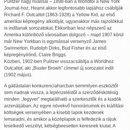
Pulitzer nagy riválisai – 1898-ban a Worldtói a New York
Journal-hoz, Hearst akkor legfontosabb lapjához csábítják
Richard F. Outcaltot (1863-1928) a Yellow Kid, az első
amerikai képregény alkotóját, ugyanakkor más rajzolókkal
is indítanak sorozatokat. Ekkoriban lesz népszerű az
Amerika különböző városaiban dolgozó – majd 1907 körül
már New Yorkban is egymással versenyző James
Swinnerton, Rudolph Dirks, Bud Fisher és az első
képregényírónő, Claire Briggs.
Közben, 1902-ben Pulitzer visszacsábítja a Worldhoz
Outcaltot, aki „Buster Browh” címmel új sorozatot indít
(1902 május).
A gátlástalan konkurenciaharcban semmilyen eszköztől
sem riadnak vissza, a lepénzeléstől a szerződéskötésig
minden .,fegyver” megtalálható a szerkesztők és a kiadók
arzenáljában. Az egyre növekvő honoráriumok és kiállítási
költségek versenyében a kisebb lapok kezdenek
lemaradni, és amikor a középlapok is felfedezik a rájuk
leselkedő veszélyt, kétségbeesetten keresnek kiutat. A