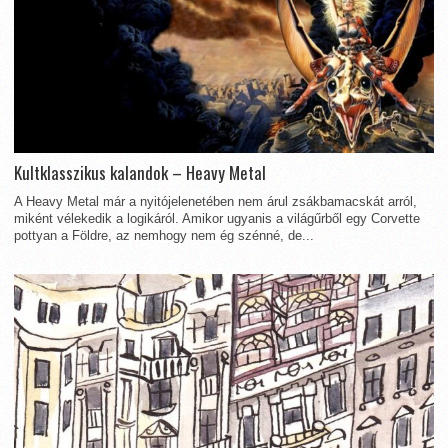
Kultklasszikus kalandok – Heavy Metal
A Heavy Metal már a nyitójelenetében nem árul zsákbamacskát arról,
miként vélekedik a logikáról. Amikor ugyanis a világűrből egy Corvette
pottyan a Földre, az nemhogy nem ég szénné, de...