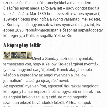
szerkesztési ötletein túl – amelyekkel a mai, modern
újságírás egyik megalapítójává lett – nagy gondot fordít a
lap kiállítására. Már 1889-ben bevezeti a színes nyomást,
1894-ben pedig megindítja a World vasárnapi mellékletét,
a Sunday című, ugyancsak színes nyomású magazint, és
ebben 1896. február-márciusban először lát napvilágot egy
képregény, a Pulitzer sugallta Yellow Kid.
A képregény feltör
Mivel a Sunday-t színesen nyomták,
természetes volt, hogy a Yellow Kid-et sárgával nyomták
(yellow magyarul sárgát jelent). Ennek alapján kapta
később a képregény az angol nyelvben a „Yellow
journalísm” – a „sárga újságírás” nevet.
Az egyszerű nyelven írott, egyszerű figurákkal megoldott
képregény hamar népszerű lett az egyszerű emberek – és
az angolul írni-olvasni alig tudó, de mind nagyobb
számban érkező bevándorlók között. A Hearst-Iapok –