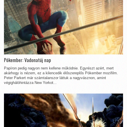
Pókember: Vadonatúj nap
Papíron pedig nagyon nem kellene működnie. Egyrészt azért, mert
akárhogy is nézem, ez a kilencedik élőszereplős Pókember mozifilm.
Peter Parkert már számtalanszor láttuk a nagyvásznon, amint
végighálóhintázza New Yorkot...