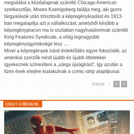
megoldást a középlapnak számító Chicago American
szerkesztője, Moses Koenigsberg találja meg, aki gyors
tárgyalások után trösztösíti a képregénykiadást és 1913-
ban megalapítja azt a vállalkozást, amelyből később a
képregénypiacon ma is osztatlan nagyhatalomnak számító
King Features Syndicate, a világ legnagyobb
képregényügynöksége lesz …
Mivel a képregények iránti érdeklődés egyre fokozódik, az
amerikai szerzők mind újabb és újabb ötletekkel
igyekeznek színesíteni a „sárga újságírást”, így azután a
tízes évek elejére kialakulnak a comic-strip alaptípusai.
OLDALAK:
1
2
3
EZALATT A FŐOLDALON…