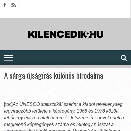
HÍREK
CIKKEK
MEGJELENÉSEK
AKTUÁLIS
SAJTÓARCHÍVUM
FÓRUM
SOROZATOK
A sárga újságírás különös birodalma
[toc]
Az UNESCO statisztikái szerint a kiadói tevékenység
legvirágzóbb területe a képregény. 1968 és 1978 között,
tehát egy évtized alatt három és félszeresére növekedett a
megjelenő képregények száma és mintegy hússzal a