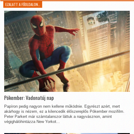
EZALATT A FŐOLDALON…
Pókember: Vadonatúj nap
Papíron pedig nagyon nem kellene működnie. Egyrészt azért, mert
akárhogy is nézem, ez a kilencedik élőszereplős Pókember mozifilm.
Peter Parkert már számtalanszor láttuk a nagyvásznon, amint
végighálóhintázza New Yorkot...