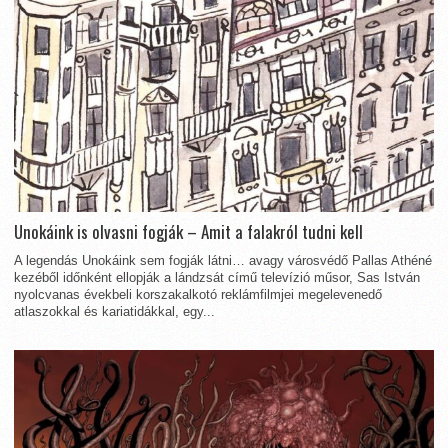
Unokáink is olvasni fogják – Amit a falakról tudni kell
A legendás Unokáink sem fogják látni… avagy városvédő Pallas Athéné
kezéből időnként ellopják a lándzsát című televízió műsor, Sas István
nyolcvanas évekbeli korszakalkotó reklámfilmjei megelevenedő
atlaszokkal és kariatidákkal, egy...