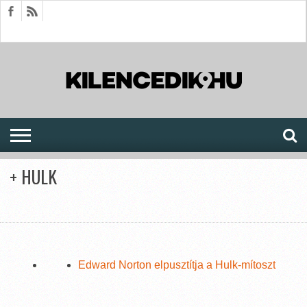
HÍREK
CIKKEK
MEGJELENÉSEK
AKTUÁLIS
SAJTÓARCHÍVUM
FÓRUM
SOROZATOK
+ HULK
Edward Norton elpusztítja a Hulk-mítoszt