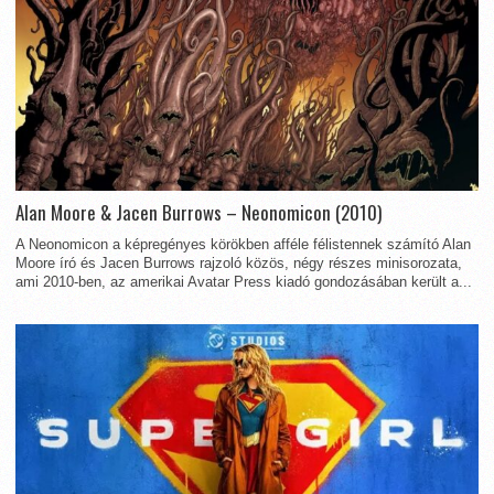
Alan Moore & Jacen Burrows – Neonomicon (2010)
A Neonomicon a képregényes körökben afféle félistennek számító Alan
Moore író és Jacen Burrows rajzoló közös, négy részes minisorozata,
ami 2010-ben, az amerikai Avatar Press kiadó gondozásában került a...