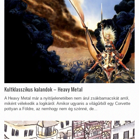
Kultklasszikus kalandok – Heavy Metal
A Heavy Metal már a nyitójelenetében nem árul zsákbamacskát arról,
miként vélekedik a logikáról. Amikor ugyanis a világűrből egy Corvette
pottyan a Földre, az nemhogy nem ég szénné, de...