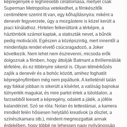
képregények e leghíresebb célállomása, mellyel csak
Superman Metropolisa vetekedhet, a filmkészítők
centimétere szerint itt van, egy kőhajításnyira: miként a
denevér fegyverzete, úgy a mozgástere is közel került a
piaci kínálathoz. Hirtelen felkerültünk a térképre, a
háztömbök számot kaptak, a statiszták nevet, a bűnök
pedig motivációt. Egészen a középszintig, mert innentől a
mindenfajta rendet elvető csúcsragadozó, a Joker
következik. Nem lehet nem észrevenni, micsoda erők
dolgoznak a filmben, hogy áttolják Batmant a thrillerreáliák
térfelére, és ez többnyire sikerül is. Olyan tétmérkőzés
zajlik a denevér és a bohóc között, amihez foghatót
képregényfilmben még nem pipáltunk. A kelleténél talán
egy fokkal jobban is sikerült a kísérlet, a valóság bajnokai
túlnyerték magukat, és mire partot értek a túloldalon, a
farzsebből kiesett a képregény, odalett a játék, a jóféle
kalandérzet. Szó se róla: Nolan és tettestársai, a kamera
mindkét felén hősiesen helytálló kreatívok (a díszlet, a
színészkamara stb.), mindent megmozgattak annak
érdekében, hogy többé ne lehessen nagy nyilvánosság