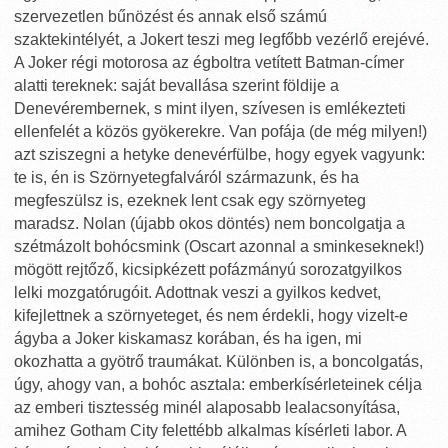
szervezetlen bűnözést és annak első számú
szaktekintélyét, a Jokert teszi meg legfőbb vezérlő erejévé.
A Joker régi motorosa az égboltra vetített Batman-címer
alatti tereknek: saját bevallása szerint földije a
Denevérembernek, s mint ilyen, szívesen is emlékezteti
ellenfelét a közös gyökerekre. Van pofája (de még milyen!)
azt sziszegni a hetyke denevérfülbe, hogy egyek vagyunk:
te is, én is Szörnyetegfalváról származunk, és ha
megfeszülsz is, ezeknek lent csak egy szörnyeteg
maradsz. Nolan (újabb okos döntés) nem boncolgatja a
szétmázolt bohócsmink (Oscart azonnal a sminkeseknek!)
mögött rejtőző, kicsipkézett pofázmányú sorozatgyilkos
lelki mozgatórugóit. Adottnak veszi a gyilkos kedvet,
kifejlettnek a szörnyeteget, és nem érdekli, hogy vizelt-e
ágyba a Joker kiskamasz korában, és ha igen, mi
okozhatta a gyötrő traumákat. Különben is, a boncolgatás,
úgy, ahogy van, a bohóc asztala: emberkísérleteinek célja
az emberi tisztesség minél alaposabb lealacsonyítása,
amihez Gotham City felettébb alkalmas kísérleti labor. A