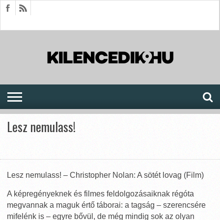
HÍREK
CIKKEK
MEGJELENÉSEK
AKTUÁLIS
SAJTÓARCHÍVUM
FÓRUM
SOROZATOK
Lesz nemulass!
Lesz nemulass! – Christopher Nolan: A sötét lovag (Film)
A képregényeknek és filmes feldolgozásaiknak régóta
megvannak a maguk értő táborai: a tagság – szerencsére
mifelénk is – egyre bővül, de még mindig sok az olyan