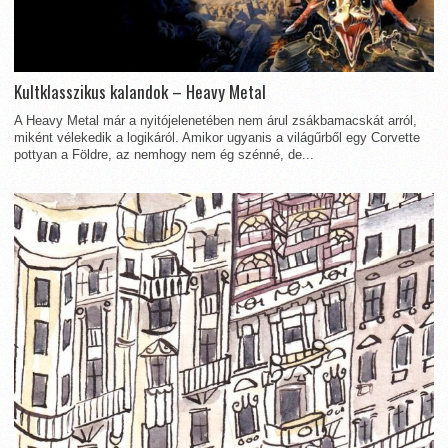
Kultklasszikus kalandok – Heavy Metal
A Heavy Metal már a nyitójelenetében nem árul zsákbamacskát arról,
miként vélekedik a logikáról. Amikor ugyanis a világűrből egy Corvette
pottyan a Földre, az nemhogy nem ég szénné, de...