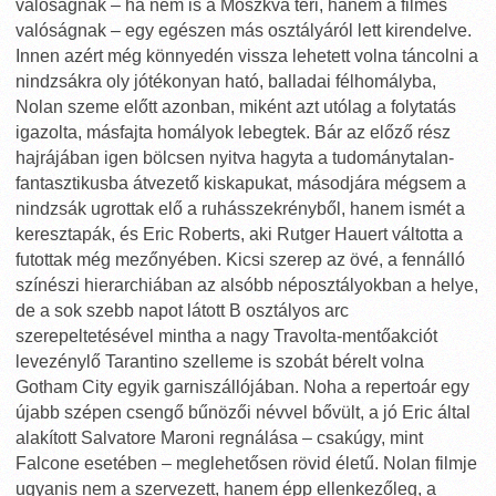
valóságnak – ha nem is a Moszkva téri, hanem a filmes
valóságnak – egy egészen más osztályáról lett kirendelve.
Innen azért még könnyedén vissza lehetett volna táncolni a
nindzsákra oly jótékonyan ható, balladai félhomályba,
Nolan szeme előtt azonban, miként azt utólag a folytatás
igazolta, másfajta homályok lebegtek. Bár az előző rész
hajrájában igen bölcsen nyitva hagyta a tudománytalan-
fantasztikusba átvezető kiskapukat, másodjára mégsem a
nindzsák ugrottak elő a ruhásszekrényből, hanem ismét a
keresztapák, és Eric Roberts, aki Rutger Hauert váltotta a
futottak még mezőnyében. Kicsi szerep az övé, a fennálló
színészi hierarchiában az alsóbb néposztályokban a helye,
de a sok szebb napot látott B osztályos arc
szerepeltetésével mintha a nagy Travolta-mentőakciót
levezénylő Tarantino szelleme is szobát bérelt volna
Gotham City egyik garniszállójában. Noha a repertoár egy
újabb szépen csengő bűnözői névvel bővült, a jó Eric által
alakított Salvatore Maroni regnálása – csakúgy, mint
Falcone esetében – meglehetősen rövid életű. Nolan filmje
ugyanis nem a szervezett, hanem épp ellenkezőleg, a