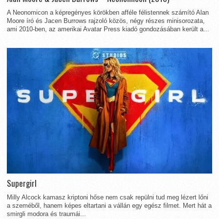
A Neonomicon a képregényes körökben afféle félistennek számító Alan
Moore író és Jacen Burrows rajzoló közös, négy részes minisorozata,
ami 2010-ben, az amerikai Avatar Press kiadó gondozásában került a...
Supergirl
Milly Alcock kamasz kriptoni hőse nem csak repülni tud meg lézert lőni
a szeméből, hanem képes eltartani a vállán egy egész filmet. Mert hát a
smirgli modora és traumái...