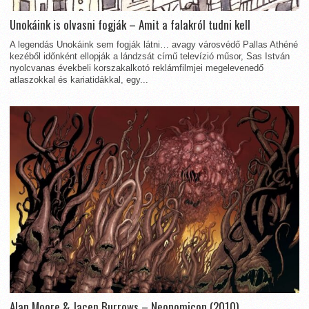
Unokáink is olvasni fogják – Amit a falakról tudni kell
A legendás Unokáink sem fogják látni… avagy városvédő Pallas Athéné
kezéből időnként ellopják a lándzsát című televízió műsor, Sas István
nyolcvanas évekbeli korszakalkotó reklámfilmjei megelevenedő
atlaszokkal és kariatidákkal, egy...
Alan Moore & Jacen Burrows – Neonomicon (2010)