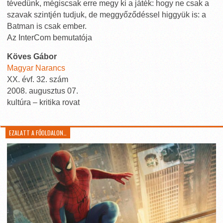
tévedünk, mégiscsak erre megy ki a játék: hogy ne csak a
szavak szintjén tudjuk, de meggyőződéssel higgyük is: a
Batman is csak ember.
Az InterCom bemutatója
Köves Gábor
Magyar Narancs
XX. évf. 32. szám
2008. augusztus 07.
kultúra – kritika rovat
EZALATT A FŐOLDALON…