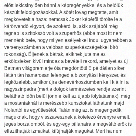
előtt lekicsinylően bánni a képregényekkel és a belőlük
készült feldolgozásokkal. A sötét lovag megtette, amit
megkövetelt a haza: nemcsak Joker képéről törölte le a
kárörvendő vigyort, de azokéról is, akik szájából még
tegnap is szitokszó volt a szuperhős (abba most itt nem
mennénk bele, hogy milyen esélyekkel indul ugyanebben a
versenyszámban a valóban szuperkészségekkel bíró
rokonság). Éljenek a bátrak, akiknek jutalma az
erkölcsieken kívül mindaz a bevételi rekord, amelyet az új
Batman világpremierje óta megdöntött! E példátlan siker
láttán tán hamarosan felenged a bizonyítási kényszer, és
legközelebb, amikor újra denevérkosztümben kell kiállni a
nagyszínpadra (mert a dolgok természetes rendje szerint
belátható időn belül jönnie kell az újabb folytatásnak), még
a mostaniaknál is merészebb kunsztokat láthatunk majd
Nolantól és együttesétől. Talán még azt is megengedik
maguknak, hogy visszavesznek a kötelező érvényre emelt,
jeges borzalomból, és egy-egy pillanatra a megváltó erők is
ellazíthatják izmaikat, kifújhatják magukat. Mert ha nem