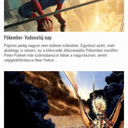
Pókember: Vadonatúj nap
Papíron pedig nagyon nem kellene működnie. Egyrészt azért, mert
akárhogy is nézem, ez a kilencedik élőszereplős Pókember mozifilm.
Peter Parkert már számtalanszor láttuk a nagyvásznon, amint
végighálóhintázza New Yorkot...