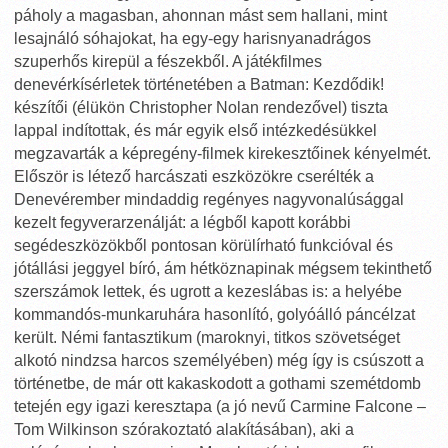
páholy a magasban, ahonnan mást sem hallani, mint
lesajnáló sóhajokat, ha egy-egy harisnyanadrágos
szuperhős kirepül a fészekből. A játékfilmes
denevérkísérletek történetében a Batman: Kezdődik!
készítői (élükön Christopher Nolan rendezővel) tiszta
lappal indítottak, és már egyik első intézkedésükkel
megzavarták a képregény-filmek kirekesztőinek kényelmét.
Először is létező harcászati eszközökre cserélték a
Denevérember mindaddig regényes nagyvonalúsággal
kezelt fegyverarzenálját: a légből kapott korábbi
segédeszközökből pontosan körülírható funkcióval és
jótállási jeggyel bíró, ám hétköznapinak mégsem tekinthető
szerszámok lettek, és ugrott a kezeslábas is: a helyébe
kommandós-munkaruhára hasonlító, golyóálló páncélzat
került. Némi fantasztikum (maroknyi, titkos szövetséget
alkotó nindzsa harcos személyében) még így is csúszott a
történetbe, de már ott kakaskodott a gothami szemétdomb
tetején egy igazi keresztapa (a jó nevű Carmine Falcone –
Tom Wilkinson szórakoztató alakításában), aki a