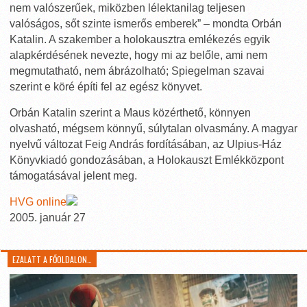
nem valószerűek, miközben lélektanilag teljesen
valóságos, sőt szinte ismerős emberek” – mondta Orbán
Katalin. A szakember a holokausztra emlékezés egyik
alapkérdésének nevezte, hogy mi az belőle, ami nem
megmutatható, nem ábrázolható; Spiegelman szavai
szerint e köré építi fel az egész könyvet.
Orbán Katalin szerint a Maus közérthető, könnyen
olvasható, mégsem könnyű, súlytalan olvasmány. A magyar
nyelvű változat Feig András fordításában, az Ulpius-Ház
Könyvkiadó gondozásában, a Holokauszt Emlékközpont
támogatásával jelent meg.
HVG online
2005. január 27
EZALATT A FŐOLDALON…