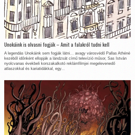
Unokáink is olvasni fogják – Amit a falakról tudni kell
A legendás Unokáink sem fogják látni… avagy városvédő Pallas Athéné
kezéből időnként ellopják a lándzsát című televízió műsor, Sas István
nyolcvanas évekbeli korszakalkotó reklámfilmjei megelevenedő
atlaszokkal és kariatidákkal, egy...