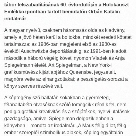
tábor felszabadításának 60. évfordulóján a Holokauszt
Emlékközpontban tartott bemutatón Orbán Katalin
irodalmár.
A magyar nyelvű, csaknem háromszáz oldalas kiadvány,
amely a jövő héten kerül a boltokba, mindkét eredeti kötetet
tartalmazza: az 1986-ban megjelent első az 1930-as
évektől Auschwitzba deportálásukig, az 1991-ben kiadott
második a háború végéig követi nyomon Vladek és Anja
Spiegelmann életét. Art Spiegelman, a New York-i
grafikusművész kijárt apjához Queensbe, jegyzetelt,
magnóra vette az elhangzottakat; a beszélgetés-sorozat a
könyv szerves részévé vált.
A képregény szó hallatán sokakban a gyermeteg,
félanalfabéta olvasóknak szóló tömegcikk rémlik fel, nem
pedig a grafikai kreativitás és a szójátékok, nyelvi utalások
gazdagsága, amivel Spiegelman dolgozik ebben a
könyvben – mondta az irodalmár. „A Maus félig állat, félig
ember szereplői szimbolikus alakok, képileg egyáltalán