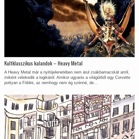
Kultklasszikus kalandok – Heavy Metal
A Heavy Metal már a nyitójelenetében nem árul zsákbamacskát arról,
miként vélekedik a logikáról. Amikor ugyanis a világűrből egy Corvette
pottyan a Földre, az nemhogy nem ég szénné, de...