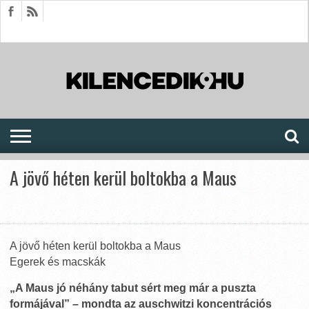
HÍREK
CIKKEK
MEGJELENÉSEK
AKTUÁLIS
SAJTÓARCHÍVUM
FÓRUM
SOROZATOK
A jövő héten kerül boltokba a Maus
A jövő héten kerül boltokba a Maus
Egerek és macskák
„A Maus jó néhány tabut sért meg már a puszta
formájával” – mondta az auschwitzi koncentrációs