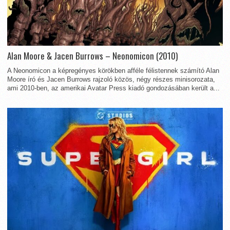
Alan Moore & Jacen Burrows – Neonomicon (2010)
A Neonomicon a képregényes körökben afféle félistennek számító Alan
Moore író és Jacen Burrows rajzoló közös, négy részes minisorozata,
ami 2010-ben, az amerikai Avatar Press kiadó gondozásában került a...