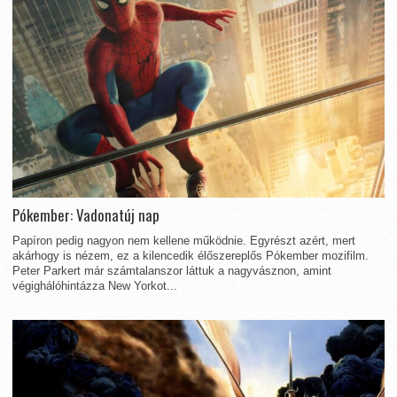
Pókember: Vadonatúj nap
Papíron pedig nagyon nem kellene működnie. Egyrészt azért, mert
akárhogy is nézem, ez a kilencedik élőszereplős Pókember mozifilm.
Peter Parkert már számtalanszor láttuk a nagyvásznon, amint
végighálóhintázza New Yorkot...