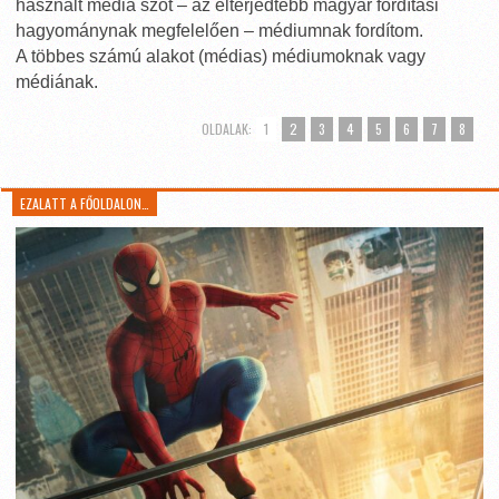
használt média szót – az elterjedtebb magyar fordítási
hagyománynak megfelelően – médiumnak fordítom.
A többes számú alakot (médias) médiumoknak vagy
médiának.
OLDALAK:
1
2
3
4
5
6
7
8
EZALATT A FŐOLDALON…