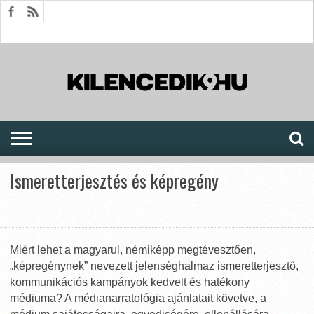
HÍREK
CIKKEK
MEGJELENÉSEK
AKTUÁLIS
SAJTÓARCHÍVUM
FÓRUM
SOROZATOK
Ismeretterjesztés és képregény
Miért lehet a magyarul, némiképp megtévesztően,
„képregénynek” nevezett jelenséghalmaz ismeretterjesztő,
kommunikációs kampányok kedvelt és hatékony
médiuma? A médianarratológia ajánlatait követve, a