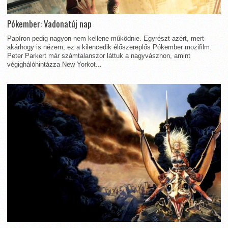
Pókember: Vadonatúj nap
Papíron pedig nagyon nem kellene működnie. Egyrészt azért, mert
akárhogy is nézem, ez a kilencedik élőszereplős Pókember mozifilm.
Peter Parkert már számtalanszor láttuk a nagyvásznon, amint
végighálóhintázza New Yorkot...