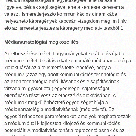
médium sajátosságaira, egyediségére, ellenállására
figyelve, példák segítségével erre a kérdésre keresem a
választ. Ismeretterjesztő kommunikációs dinamikába
helyezhető képregények kapcsán vizsgálom meg, mit hív
elő az ismeretterjesztés a képregény mediativitásából.1
Médianarratológiai megközelítés
Az elbeszéléselméleti hagyományokat korábbi és újabb
médiumelméleti belátásokkal kombináló médianarratológia
kialakulását az a felismerés tette lehetővé, hogy a
médium2 (azaz egy adott kommunikációs technológia és
az ezen technológia előállításának és elsajátításának
társadalmi gyakorlatai) egyedisége, sajátosságai,
ellenállása részt vesz az elbeszélés alakításában. A
médiumok megkülönböztető egyediségét hívja a
médianarratológia mediativitásnak (médiativité). Ez
egyesíti mindazon paramétereket, amelyek meghatározzák
a médium által kifejlesztett kifejező és kommunikációs
potenciált. A mediativitás tehát a reprezentálásnak és az