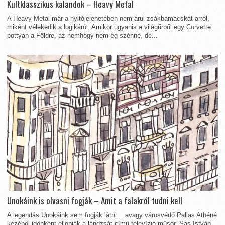
Kultklasszikus kalandok – Heavy Metal
A Heavy Metal már a nyitójelenetében nem árul zsákbamacskát arról,
miként vélekedik a logikáról. Amikor ugyanis a világűrből egy Corvette
pottyan a Földre, az nemhogy nem ég szénné, de...
Unokáink is olvasni fogják – Amit a falakról tudni kell
A legendás Unokáink sem fogják látni… avagy városvédő Pallas Athéné
kezéből időnként ellopják a lándzsát című televízió műsor, Sas István