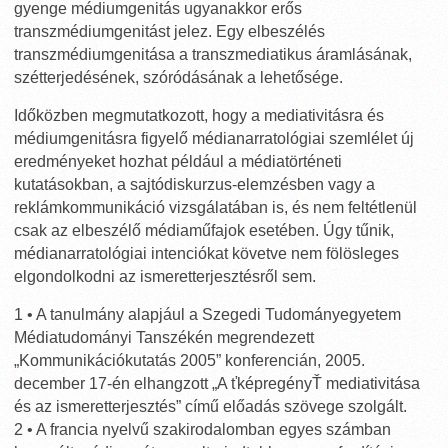
gyenge médiumgenitás ugyanakkor erős
transzmédiumgenitást jelez. Egy elbeszélés
transzmédiumgenitása a transzmediatikus áramlásának,
szétterjedésének, szóródásának a lehetősége.
Időközben megmutatkozott, hogy a mediativitásra és
médiumgenitásra figyelő médianarratológiai szemlélet új
eredményeket hozhat például a médiatörténeti
kutatásokban, a sajtódiskurzus-elemzésben vagy a
reklámkommunikáció vizsgálatában is, és nem feltétlenül
csak az elbeszélő médiaműfajok esetében. Úgy tűnik,
médianarratológiai intenciókat követve nem fölösleges
elgondolkodni az ismeretterjesztésről sem.
1 • A tanulmány alapjául a Szegedi Tudományegyetem
Médiatudományi Tanszékén megrendezett
„Kommunikációkutatás 2005” konferencián, 2005.
december 17-én elhangzott „A ťképregényŤ mediativitása
és az ismeretterjesztés” című előadás szövege szolgált.
2 • A francia nyelvű szakirodalomban egyes számban