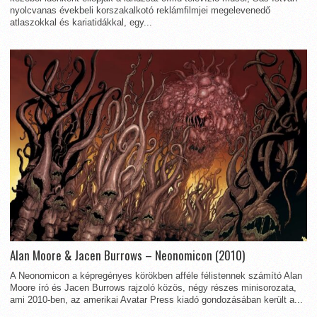
nyolcvanas évekbeli korszakalkotó reklámfilmjei megelevenedő
atlaszokkal és kariatidákkal, egy...
Alan Moore & Jacen Burrows – Neonomicon (2010)
A Neonomicon a képregényes körökben afféle félistennek számító Alan
Moore író és Jacen Burrows rajzoló közös, négy részes minisorozata,
ami 2010-ben, az amerikai Avatar Press kiadó gondozásában került a...