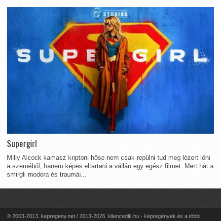
Supergirl
Milly Alcock kamasz kriptoni hőse nem csak repülni tud meg lézert lőni
a szeméből, hanem képes eltartani a vállán egy egész filmet. Mert hát a
smirgli modora és traumái...
© 2003-2013. kepregeny.net / 2013-2026. kilencedik.hu - képregények és a többi