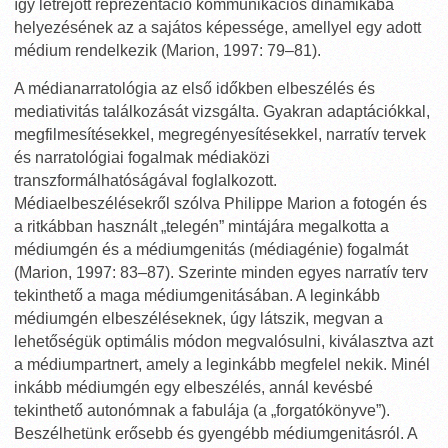
így létrejött reprezentáció kommunikációs dinamikába
helyezésének az a sajátos képessége, amellyel egy adott
médium rendelkezik (Marion, 1997: 79–81).
A médianarratológia az első időkben elbeszélés és
mediativitás találkozását vizsgálta. Gyakran adaptációkkal,
megfilmesítésekkel, megregényesítésekkel, narratív tervek
és narratológiai fogalmak médiaközi
transzformálhatóságával foglalkozott.
Médiaelbeszélésekről szólva Philippe Marion a fotogén és
a ritkábban használt „telegén” mintájára megalkotta a
médiumgén és a médiumgenitás (médiagénie) fogalmát
(Marion, 1997: 83–87). Szerinte minden egyes narratív terv
tekinthető a maga médiumgenitásában. A leginkább
médiumgén elbeszéléseknek, úgy látszik, megvan a
lehetőségük optimális módon megvalósulni, kiválasztva azt
a médiumpartnert, amely a leginkább megfelel nekik. Minél
inkább médiumgén egy elbeszélés, annál kevésbé
tekinthető autonómnak a fabulája (a „forgatókönyve”).
Beszélhetünk erősebb és gyengébb médiumgenitásról. A