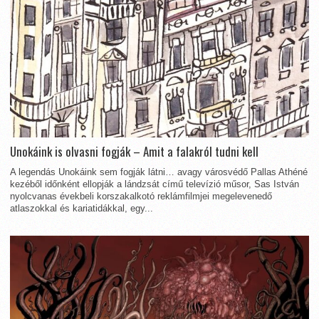
Unokáink is olvasni fogják – Amit a falakról tudni kell
A legendás Unokáink sem fogják látni… avagy városvédő Pallas Athéné
kezéből időnként ellopják a lándzsát című televízió műsor, Sas István
nyolcvanas évekbeli korszakalkotó reklámfilmjei megelevenedő
atlaszokkal és kariatidákkal, egy...