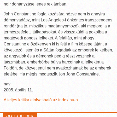
noir dohányzásellenes reklámban.
John Constantine foglalkozására nézve nem is annyira
démonvadász, mint Los Angeles-i önkéntes transzcendens
rendőr (na jó, misztikus magánnyomozó), aki megtorolja a
természetfeletti túlkapásokat, és visszaküldi a pokolba a
megtévedt gonosz lelkeket. A felállás, mint ahogy
Constantine előzékenyen ki is fejti a film közepe táján, a
következő: Isten és a Sátán fogadtak az emberek lelkeiben,
az angyalok és a démonok pedig részt vesznek a
játszmában, emberbőrbe bújva harcolnak a lelkekért a
Földön, de közvetlenül nem avatkozhatnak be az emberek
életébe. Ha mégis megteszik, jön John Constantine.
nav
2005. április 11.
A teljes kritika elolvasható az index.hu-n.
EZALATT A FŐOLDALON…