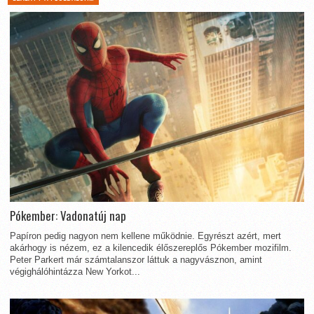
Pókember: Vadonatúj nap
Papíron pedig nagyon nem kellene működnie. Egyrészt azért, mert
akárhogy is nézem, ez a kilencedik élőszereplős Pókember mozifilm.
Peter Parkert már számtalanszor láttuk a nagyvásznon, amint
végighálóhintázza New Yorkot...