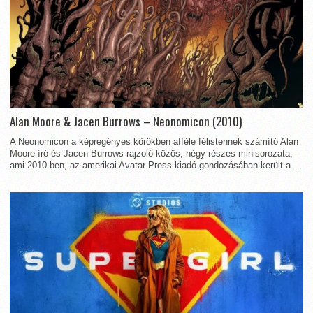
Alan Moore & Jacen Burrows – Neonomicon (2010)
A Neonomicon a képregényes körökben afféle félistennek számító Alan
Moore író és Jacen Burrows rajzoló közös, négy részes minisorozata,
ami 2010-ben, az amerikai Avatar Press kiadó gondozásában került a...