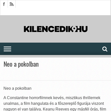
HÍREK
CIKKEK
MEGJELENÉSEK
AKTUÁLIS
SAJTÓARCHÍVUM
FÓRUM
SOROZATOK
Neo a pokolban
Neo a pokolban
A Constantine horrorfilmnek kevés, misztikus thrillernek
unalmas, a film hangulata és a főszereplő figurája viszont
nagyon el van találva. Keanu Reeves egy másfél órás, film