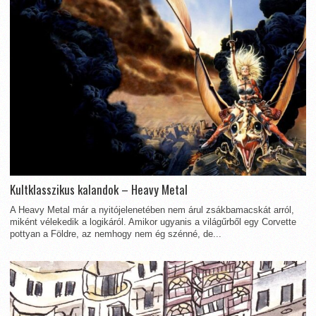
Kultklasszikus kalandok – Heavy Metal
A Heavy Metal már a nyitójelenetében nem árul zsákbamacskát arról,
miként vélekedik a logikáról. Amikor ugyanis a világűrből egy Corvette
pottyan a Földre, az nemhogy nem ég szénné, de...