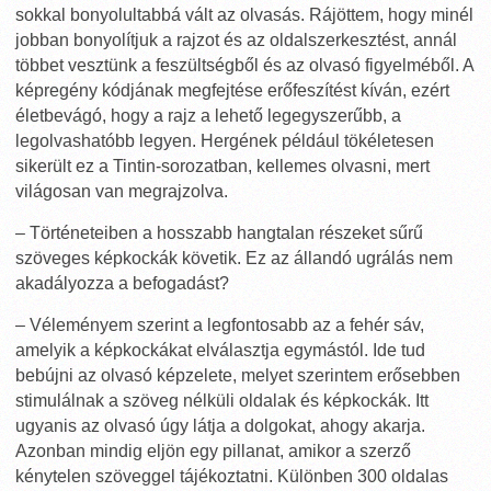
sokkal bonyolultabbá vált az olvasás. Rájöttem, hogy minél
jobban bonyolítjuk a rajzot és az oldalszerkesztést, annál
többet vesztünk a feszültségből és az olvasó figyelméből. A
képregény kódjának megfejtése erőfeszítést kíván, ezért
életbevágó, hogy a rajz a lehető legegyszerűbb, a
legolvashatóbb legyen. Hergének például tökéletesen
sikerült ez a Tintin-sorozatban, kellemes olvasni, mert
világosan van megrajzolva.
– Történeteiben a hosszabb hangtalan részeket sűrű
szöveges képkockák követik. Ez az állandó ugrálás nem
akadályozza a befogadást?
– Véleményem szerint a legfontosabb az a fehér sáv,
amelyik a képkockákat elválasztja egymástól. Ide tud
bebújni az olvasó képzelete, melyet szerintem erősebben
stimulálnak a szöveg nélküli oldalak és képkockák. Itt
ugyanis az olvasó úgy látja a dolgokat, ahogy akarja.
Azonban mindig eljön egy pillanat, amikor a szerző
kénytelen szöveggel tájékoztatni. Különben 300 oldalas