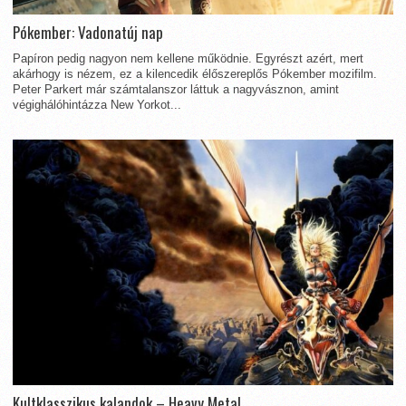
Pókember: Vadonatúj nap
Papíron pedig nagyon nem kellene működnie. Egyrészt azért, mert
akárhogy is nézem, ez a kilencedik élőszereplős Pókember mozifilm.
Peter Parkert már számtalanszor láttuk a nagyvásznon, amint
végighálóhintázza New Yorkot...
Kultklasszikus kalandok – Heavy Metal