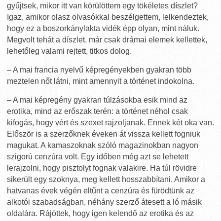
gyűjtsek, mikor itt van körülöttem egy tökéletes díszlet?
Igaz, amikor olasz olvasókkal beszélgettem, lelkendeztek,
hogy ez a boszorkánylakta vidék épp olyan, mint náluk.
Megvolt tehát a díszlet, már csak drámai elemek kellettek,
lehetőleg valami rejtett, titkos dolog.
– A mai francia nyelvű képregényekben gyakran több
meztelen nőt látni, mint amennyit a történet indokolna.
– A mai képregény gyakran túlzásokba esik mind az
erotika, mind az erőszak terén: a történet néhol csak
kifogás, hogy vért és szexet rajzoljanak. Ennek két oka van.
Először is a szerzőknek éveken át vissza kellett fogniuk
magukat. A kamaszoknak szóló magazinokban nagyon
szigorú cenzúra volt. Egy időben még azt se lehetett
lerajzolni, hogy pisztolyt fognak valakire. Ha túl rövidre
sikerült egy szoknya, meg kellett hosszabbítani. Amikor a
hatvanas évek végén eltűnt a cenzúra és fürödtünk az
alkotói szabadságban, néhány szerző átesett a ló másik
oldalára. Rájöttek, hogy igen kelendő az erotika és az