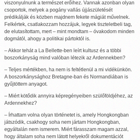
viszonyulnunk a természet erőihez. Vannak azonban olyan
csoportok, melyek a pogány vallás újjászületését
prédikálják és közben majdnem fekete mágiát művelnek.
Felkértek, csatlakozzam hozzájuk, legyek tiszteletbeli tag,
de elutasítottam, mert – mint mondtam – óvakodom minden
dogmától, ahogy a politikai pártoktól is.
– Akkor tehát a La Bellette-ben leírt kultusz és a többi
boszorkányság mind valóban létezik az Ardennekben?
– Teljes mértékben, ha nem is feltétlenül a mi vidékünkön.
A boszorkánysághoz Bretagne-ban és Normandiában is
gyűjtöttem anyagot.
– Miért kötődik annyira képregényeiben szülőföldjéhez, az
Ardennekhez?
– Írhattam volna olyan történetet is, amely Hongkongban
játszódik, csakhogy soha nem jártam Hongkongban,
egyáltalán nem ismerem. Miért fárasszam magam azzal,
hogy általam soha nem látott helyekről dokumentációt