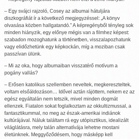
– Egy svájci rajzoló, Cosey az albumai hátuljára
diszkográfiát ír a következő megjegyzéssel: „A könyv
olvasása közben hallgatandó.” A képregényből tényleg sok
minden hiányzik, egy előnye mégis van a filmhez képest:
szabadon mozoghatunk a történetben, visszalapozhatunk
vagy elidőzhetünk egy képkockán, míg a moziban csak
passzívan ülünk.
– Mi az oka, hogy albumaiban visszatérő motívum a
pogány vallás?
– Erősen katolikus szellemben neveltek, megkereszteltek,
voltam elsőáldozáson… Idővel aztán rájöttem, nekem ez az
egész egyáltalán nem tetszik, mivel minden dogmát
ellenzek. Fiatalon sokat foglalkoztam az okkultizmussal, a
fantasztikummal, no meg az észak-amerikai indiánok
kultúrájával. Náluk találtam rá egy utópisztikus, idealizált
világlátásra, mely talán alternatívája lehetne mostani
életünknek. Meggyőződésem, hogy másképp kell