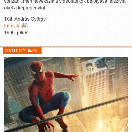
vonzani, mert növekszik a videójátékok befolyása, elszívja
őket a képregénytől.
Tóth András György
Filmvilág
1996. július
EZALATT A FŐOLDALON…