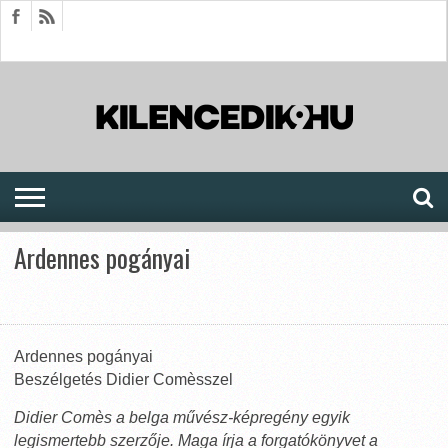
HÍREK
CIKKEK
MEGJELENÉSEK
AKTUÁLIS
SAJTÓARCHÍVUM
FÓRUM
SOROZATOK
Ardennes pogányai
Ardennes pogányai
Beszélgetés Didier Comèsszel
Didier Comès a belga művész-képregény egyik
legismertebb szerzője. Maga írja a forgatókönyvet a