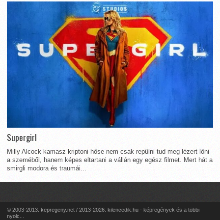
Supergirl
Milly Alcock kamasz kriptoni hőse nem csak repülni tud meg lézert lőni
a szeméből, hanem képes eltartani a vállán egy egész filmet. Mert hát a
smirgli modora és traumái...
© 2003-2013. kepregeny.net / 2013-2026. kilencedik.hu - képregények és a többi
nyolc...