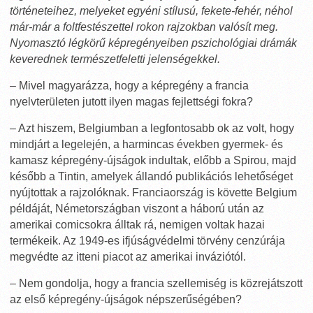
történeteihez, melyeket egyéni stílusú, fekete-fehér, néhol
már-már a foltfestészettel rokon rajzokban valósít meg.
Nyomasztó légkörű képregényeiben pszichológiai drámák
keverednek természetfeletti jelenségekkel.
– Mivel magyarázza, hogy a képregény a francia
nyelvterületen jutott ilyen magas fejlettségi fokra?
– Azt hiszem, Belgiumban a legfontosabb ok az volt, hogy
mindjárt a legelején, a harmincas években gyermek- és
kamasz képregény-újságok indultak, előbb a Spirou, majd
később a Tintin, amelyek állandó publikációs lehetőséget
nyújtottak a rajzolóknak. Franciaország is követte Belgium
példáját, Németországban viszont a háború után az
amerikai comicsokra álltak rá, nemigen voltak hazai
termékeik. Az 1949-es ifjúságvédelmi törvény cenzúrája
megvédte az itteni piacot az amerikai inváziótól.
– Nem gondolja, hogy a francia szellemiség is közrejátszott
az első képregény-újságok népszerűségében?