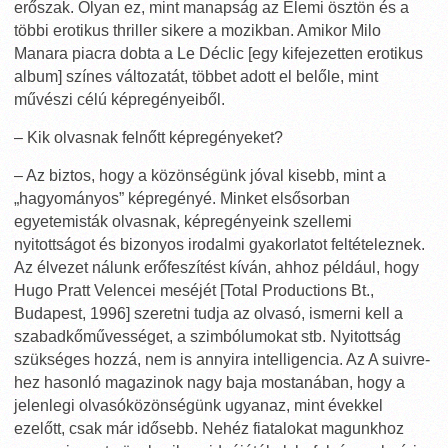
erőszak. Olyan ez, mint manapság az Elemi ösztön és a
többi erotikus thriller sikere a mozikban. Amikor Milo
Manara piacra dobta a Le Déclic [egy kifejezetten erotikus
album] színes változatát, többet adott el belőle, mint
művészi célú képregényeiből.
– Kik olvasnak felnőtt képregényeket?
– Az biztos, hogy a közönségünk jóval kisebb, mint a
„hagyományos” képregényé. Minket elsősorban
egyetemisták olvasnak, képregényeink szellemi
nyitottságot és bizonyos irodalmi gyakorlatot feltételeznek.
Az élvezet nálunk erőfeszítést kíván, ahhoz például, hogy
Hugo Pratt Velencei meséjét [Total Productions Bt.,
Budapest, 1996] szeretni tudja az olvasó, ismerni kell a
szabadkőművességet, a szimbólumokat stb. Nyitottság
szükséges hozzá, nem is annyira intelligencia. Az A suivre-
hez hasonló magazinok nagy baja mostanában, hogy a
jelenlegi olvasóközönségünk ugyanaz, mint évekkel
ezelőtt, csak már idősebb. Nehéz fiatalokat magunkhoz