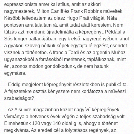
expresszionista amerikai stílus, amit az akkori
nagymesterek, Milton Caniff és Frank Robbins műveltek.
Később felfedeztem az olasz Hugo Pratt világát. Nála
pontosan arra találtam rá, amit tudat alatt kerestem. Nem
túlzás azt mondani: újradefiniálta a képregényt. Például a
Sós tenger balladájában, egyik első nagyregényében, ahol
a gyakori szöveg nélküli képek egyfajta lélegzést, csendet
visznek a történetbe. A francia Tardi és az argentin Muñoz
ugyanazokból a forrásokból merítenek, táplálkoznak, mint
én, azonos módon gondolkodunk, de nem hatunk
egymásra.
– Eddig megjelent képregényeit részletekben is publikálta.
A fejezetekre osztás kényszere nem korlátozza a művészi
szabadságot?
– Az A suivre magazinban közölt nagyívű képregények
vívmánya a hetvenes évek végén a teljes szabadság volt.
Elmehettünk 120 vagy 140 oldalig is, ahogy a történet
megkívánta. Az eredeti cél a folytatásos regények, az