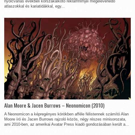
nyolcvanas évekbeli korszakalkotó reklámfilmjei megelevenedő
atlaszokkal és kariatidákkal, egy...
Alan Moore & Jacen Burrows – Neonomicon (2010)
A Neonomicon a képregényes körökben afféle félistennek számító Alan
Moore író és Jacen Burrows rajzoló közös, négy részes minisorozata,
ami 2010-ben, az amerikai Avatar Press kiadó gondozásában került a...