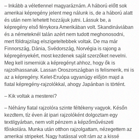
– Inkább a véletlennel magyaráznám. A háború előtt sok
amerikai képregény jelent meg nálunk is, de a háború alatt
és után nem lehetett hozzájuk jutni. Lássuk be, a
képregény első fénykora Amerikában volt. Skandináviában
és a németeknél talán azért nem tudott meghonosodni,
mert földrajzilag elszigeteltebbek voltak. De ma már
Finnország, Dánia, Svédország, Norvégia is rajong a
képregényekért, most kezdenek saját szerzőket nevelni.
Meg kell ismerniük a képregényt ahhoz, hogy ők is
rajzolhassanak. Lassan Oroszországban is felismerik, mi is
az a képregény. Kelet-Eruópa ugyanúgy előjön majd a
fiatal képregény-rajzolókkal, ahogy Japánban is történt.
– Kik voltak a mesterei?
– Néhány fiatal rajzolóra szinte féltékeny vagyok. Későn
kezdtem, tíz éven át ipari rajzolóként dolgoztam egy
textilgyárban, nem volt pénzem a képzőművészeti
főiskolára. Munka után otthon rajzolgattam, nézegettem az
amerikai stripeket. Nagy hatással volt rám az a kissé