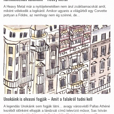
A Heavy Metal már a nyitójelenetében nem árul zsákbamacskát arról,
miként vélekedik a logikáról. Amikor ugyanis a világűrből egy Corvette
pottyan a Földre, az nemhogy nem ég szénné, de...
Unokáink is olvasni fogják – Amit a falakról tudni kell
A legendás Unokáink sem fogják látni… avagy városvédő Pallas Athéné
kezéből időnként ellopják a lándzsát című televízió műsor, Sas István