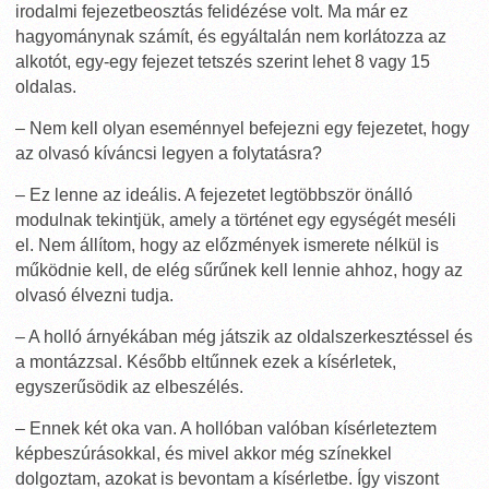
irodalmi fejezetbeosztás felidézése volt. Ma már ez
hagyománynak számít, és egyáltalán nem korlátozza az
alkotót, egy-egy fejezet tetszés szerint lehet 8 vagy 15
oldalas.
– Nem kell olyan eseménnyel befejezni egy fejezetet, hogy
az olvasó kíváncsi legyen a folytatásra?
– Ez lenne az ideális. A fejezetet legtöbbször önálló
modulnak tekintjük, amely a történet egy egységét meséli
el. Nem állítom, hogy az előzmények ismerete nélkül is
működnie kell, de elég sűrűnek kell lennie ahhoz, hogy az
olvasó élvezni tudja.
– A holló árnyékában még játszik az oldalszerkesztéssel és
a montázzsal. Később eltűnnek ezek a kísérletek,
egyszerűsödik az elbeszélés.
– Ennek két oka van. A hollóban valóban kísérleteztem
képbeszúrásokkal, és mivel akkor még színekkel
dolgoztam, azokat is bevontam a kísérletbe. Így viszont