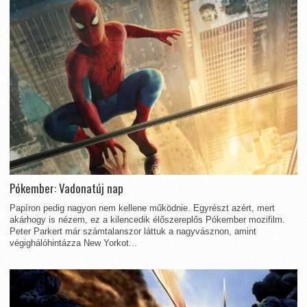
Pókember: Vadonatúj nap
Papíron pedig nagyon nem kellene működnie. Egyrészt azért, mert
akárhogy is nézem, ez a kilencedik élőszereplős Pókember mozifilm.
Peter Parkert már számtalanszor láttuk a nagyvásznon, amint
végighálóhintázza New Yorkot...