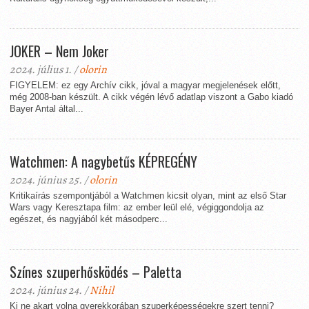
JOKER – Nem Joker
2024. július 1. /
olorin
FIGYELEM: ez egy Archív cikk, jóval a magyar megjelenések előtt,
még 2008-ban készült. A cikk végén lévő adatlap viszont a Gabo kiadó
Bayer Antal által...
Watchmen: A nagybetűs KÉPREGÉNY
2024. június 25. /
olorin
Kritikaírás szempontjából a Watchmen kicsit olyan, mint az első Star
Wars vagy Keresztapa film: az ember leül elé, végiggondolja az
egészet, és nagyjából két másodperc...
Színes szuperhősködés – Paletta
2024. június 24. /
Nihil
Ki ne akart volna gyerekkorában szuperképességekre szert tenni?