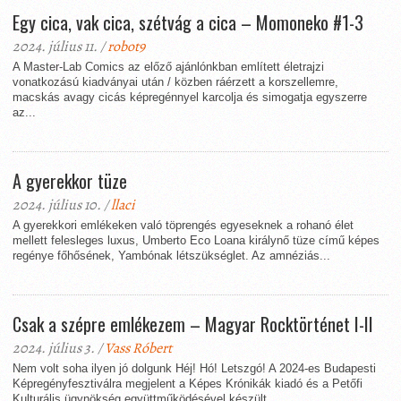
Egy cica, vak cica, szétvág a cica – Momoneko #1-3
2024. július 11. /
robot9
A Master-Lab Comics az előző ajánlónkban említett életrajzi
vonatkozású kiadványai után / közben ráérzett a korszellemre,
macskás avagy cicás képregénnyel karcolja és simogatja egyszerre
az...
A gyerekkor tüze
2024. július 10. /
llaci
A gyerekkori emlékeken való töprengés egyeseknek a rohanó élet
mellett felesleges luxus, Umberto Eco Loana királynő tüze című képes
regénye főhősének, Yambónak létszükséglet. Az amnéziás...
Csak a szépre emlékezem – Magyar Rocktörténet I-II
2024. július 3. /
Vass Róbert
Nem volt soha ilyen jó dolgunk Héj! Hó! Letszgó! A 2024-es Budapesti
Képregényfesztiválra megjelent a Képes Krónikák kiadó és a Petőfi
Kulturális ügynökség együttműködésével készült,...