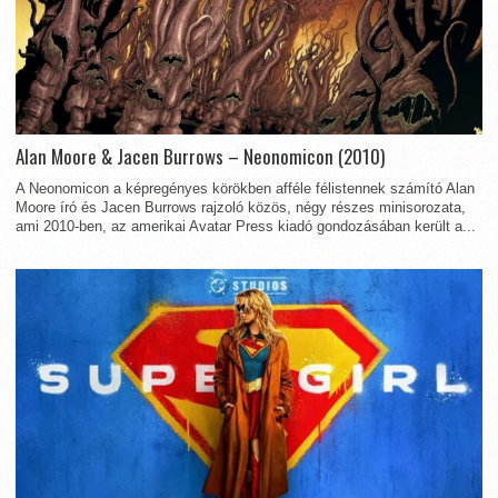
Alan Moore & Jacen Burrows – Neonomicon (2010)
A Neonomicon a képregényes körökben afféle félistennek számító Alan
Moore író és Jacen Burrows rajzoló közös, négy részes minisorozata,
ami 2010-ben, az amerikai Avatar Press kiadó gondozásában került a...