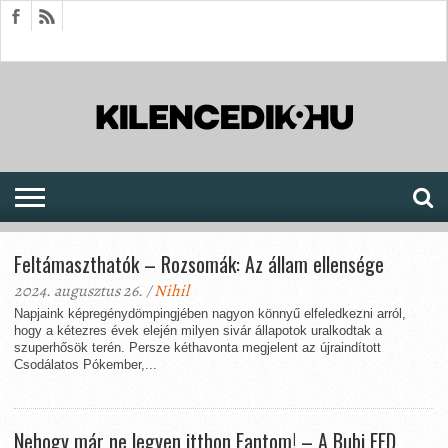
HÍREK
CIKKEK
MEGJELENÉSEK
AKTUÁLIS
SAJTÓARCHÍVUM
FÓRUM
SOROZATOK
Feltámaszthatók – Rozsomák: Az állam ellensége
2024. augusztus 26. /
Nihil
Napjaink képregénydömpingjében nagyon könnyű elfeledkezni arról,
hogy a kétezres évek elején milyen sivár állapotok uralkodtak a
szuperhősök terén. Persze kéthavonta megjelent az újraindított
Csodálatos Pókember,...
Nehogy már ne legyen itthon Fantom! – A Bubi FFD