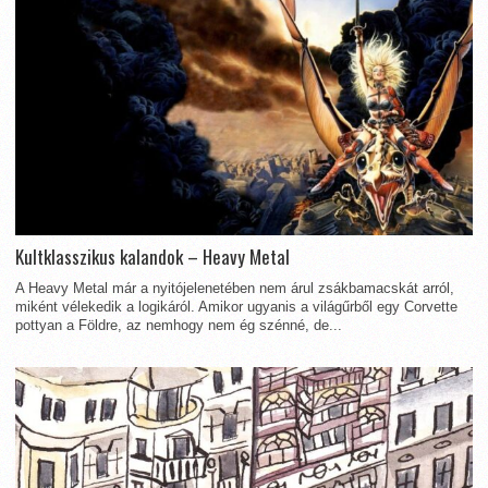
Kultklasszikus kalandok – Heavy Metal
A Heavy Metal már a nyitójelenetében nem árul zsákbamacskát arról,
miként vélekedik a logikáról. Amikor ugyanis a világűrből egy Corvette
pottyan a Földre, az nemhogy nem ég szénné, de...