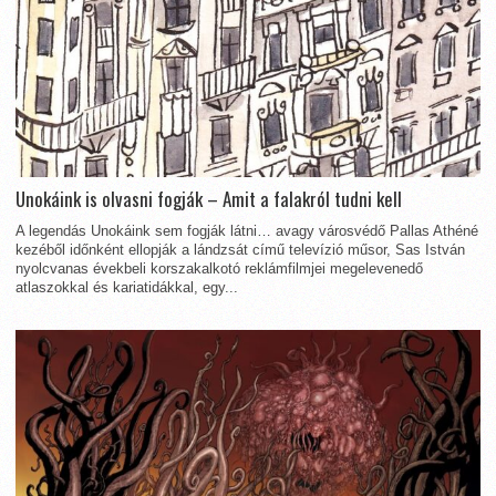
Unokáink is olvasni fogják – Amit a falakról tudni kell
A legendás Unokáink sem fogják látni… avagy városvédő Pallas Athéné
kezéből időnként ellopják a lándzsát című televízió műsor, Sas István
nyolcvanas évekbeli korszakalkotó reklámfilmjei megelevenedő
atlaszokkal és kariatidákkal, egy...