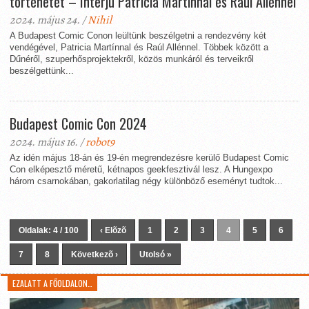
történetét – Interjú Patricia Martínnal és Raúl Allénnel
2024. május 24. /
Nihil
A Budapest Comic Conon leültünk beszélgetni a rendezvény két
vendégével, Patricia Martínnal és Raúl Allénnel. Többek között a
Dűnéről, szuperhősprojektekről, közös munkáról és terveikről
beszélgettünk...
Budapest Comic Con 2024
2024. május 16. /
robot9
Az idén május 18-án és 19-én megrendezésre kerülő Budapest Comic
Con elképesztő méretű, kétnapos geekfesztivál lesz. A Hungexpo
három csarnokában, gakorlatilag négy különböző eseményt tudtok...
Oldalak: 4 / 100
‹ Elõzõ
1
2
3
4
5
6
7
8
Következõ ›
Utolsó »
EZALATT A FŐOLDALON…