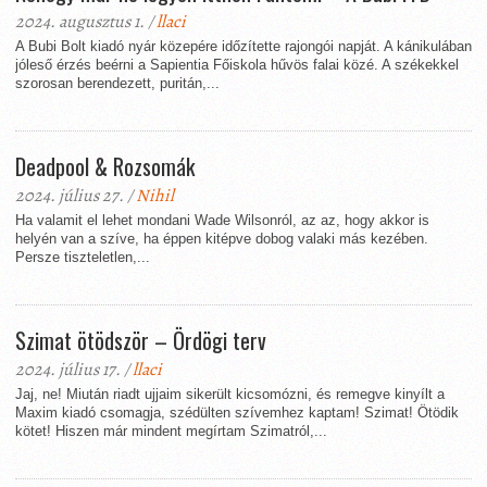
2024. augusztus 1. /
llaci
A Bubi Bolt kiadó nyár közepére időzítette rajongói napját. A kánikulában
jóleső érzés beérni a Sapientia Főiskola hűvös falai közé. A székekkel
szorosan berendezett, puritán,...
Deadpool & Rozsomák
2024. július 27. /
Nihil
Ha valamit el lehet mondani Wade Wilsonról, az az, hogy akkor is
helyén van a szíve, ha éppen kitépve dobog valaki más kezében.
Persze tiszteletlen,...
Szimat ötödször – Ördögi terv
2024. július 17. /
llaci
Jaj, ne! Miután riadt ujjaim sikerült kicsomózni, és remegve kinyílt a
Maxim kiadó csomagja, szédülten szívemhez kaptam! Szimat! Ötödik
kötet! Hiszen már mindent megírtam Szimatról,...