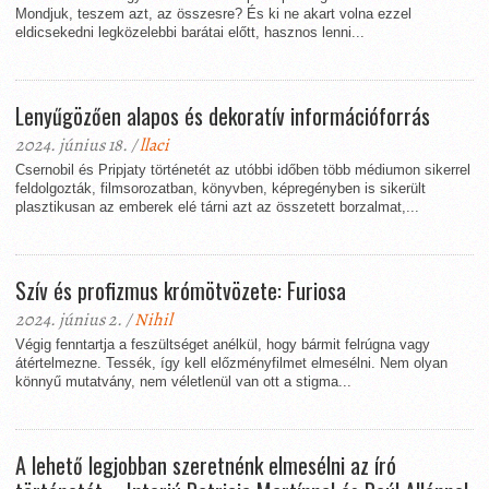
Mondjuk, teszem azt, az összesre? És ki ne akart volna ezzel
eldicsekedni legközelebbi barátai előtt, hasznos lenni...
Lenyűgözően alapos és dekoratív információforrás
2024. június 18. /
llaci
Csernobil és Pripjaty történetét az utóbbi időben több médiumon sikerrel
feldolgozták, filmsorozatban, könyvben, képregényben is sikerült
plasztikusan az emberek elé tárni azt az összetett borzalmat,...
Szív és profizmus krómötvözete: Furiosa
2024. június 2. /
Nihil
Végig fenntartja a feszültséget anélkül, hogy bármit felrúgna vagy
átértelmezne. Tessék, így kell előzményfilmet elmesélni. Nem olyan
könnyű mutatvány, nem véletlenül van ott a stigma...
A lehető legjobban szeretnénk elmesélni az író