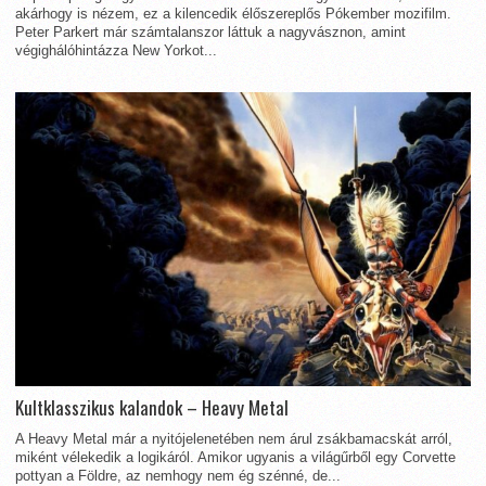
akárhogy is nézem, ez a kilencedik élőszereplős Pókember mozifilm.
Peter Parkert már számtalanszor láttuk a nagyvásznon, amint
végighálóhintázza New Yorkot...
Kultklasszikus kalandok – Heavy Metal
A Heavy Metal már a nyitójelenetében nem árul zsákbamacskát arról,
miként vélekedik a logikáról. Amikor ugyanis a világűrből egy Corvette
pottyan a Földre, az nemhogy nem ég szénné, de...