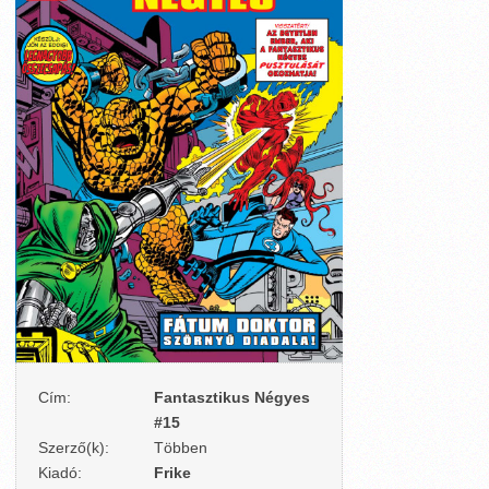
Cím:
Fantasztikus Négyes
#15
Szerző(k):
Többen
Kiadó:
Frike