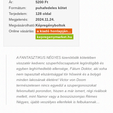
Ár:
5200 Ft
Formátum:
puhafedeles kötet
Terjedelem:
128 oldal
Megjelenés:
2024.11.24.
Megvásárolható:
Képregényboltok
Online vásárlás:
a kiadó honlapján...
kepregenymarket.hu
A FANTASZTIKUS NÉGYES tizenötödik kötetében
visszatér kedvenc szuperhőscsapatunk legördögibb és
egyben leghírhedtebb ellensége, Fátum Doktor, aki soha
nem tapasztalt elszántsággal tör hőseink és a bolygó
minden lakosának életére! Victor von Doom
természetesen nincs egyedül a szupergonoszokat
felvonultató porondon, hiszen a már ismert, régi riválisok
mellett, mint Namor vagy a bosszúszomjas Rémes
Négyes, újabb veszélyes ellenfelek is felbukannak…