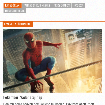
KATEGÓRIÁK:
FANTASZTIKUS NÉGYES
FRIKE COMICS
HC2024
ÚJ MEGJELENÉSEK
EZALATT A FŐOLDALON…
Pókember: Vadonatúj nap
Papíron pedig nagyon nem kellene működnie. Egyrészt azért, mert