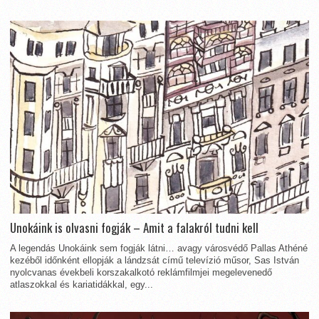
Unokáink is olvasni fogják – Amit a falakról tudni kell
A legendás Unokáink sem fogják látni… avagy városvédő Pallas Athéné
kezéből időnként ellopják a lándzsát című televízió műsor, Sas István
nyolcvanas évekbeli korszakalkotó reklámfilmjei megelevenedő
atlaszokkal és kariatidákkal, egy...