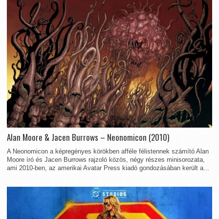
Alan Moore & Jacen Burrows – Neonomicon (2010)
A Neonomicon a képregényes körökben afféle félistennek számító Alan
Moore író és Jacen Burrows rajzoló közös, négy részes minisorozata,
ami 2010-ben, az amerikai Avatar Press kiadó gondozásában került a...