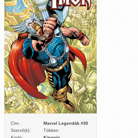
Cím:
Marvel Legendák #30
Szerző(k):
Többen
Kiadó:
Kingpin