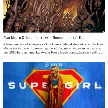
Alan Moore & Jacen Burrows – Neonomicon (2010)
A Neonomicon a képregényes körökben afféle félistennek számító Alan
Moore író és Jacen Burrows rajzoló közös, négy részes minisorozata,
ami 2010-ben, az amerikai Avatar Press kiadó gondozásában került a...