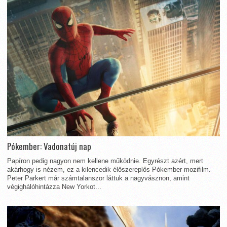
Pókember: Vadonatúj nap
Papíron pedig nagyon nem kellene működnie. Egyrészt azért, mert
akárhogy is nézem, ez a kilencedik élőszereplős Pókember mozifilm.
Peter Parkert már számtalanszor láttuk a nagyvásznon, amint
végighálóhintázza New Yorkot...