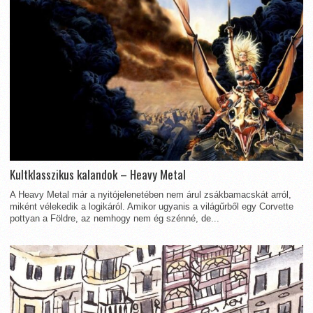
Kultklasszikus kalandok – Heavy Metal
A Heavy Metal már a nyitójelenetében nem árul zsákbamacskát arról,
miként vélekedik a logikáról. Amikor ugyanis a világűrből egy Corvette
pottyan a Földre, az nemhogy nem ég szénné, de...