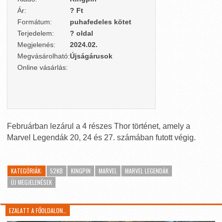
Ár:
? Ft
Formátum:
puhafedeles kötet
Terjedelem:
? oldal
Megjelenés:
2024.02.
Megvásárolható:
Újságárusok
Online vásárlás:
Februárban lezárul a 4 részes Thor történet, amely a
Marvel Legendák 20, 24 és 27. számában futott végig.
KATEGÓRIÁK:
52KB
KINGPIN
MARVEL
MARVEL LEGENDÁK
ÚJ MEGJELENÉSEK
EZALATT A FŐOLDALON…