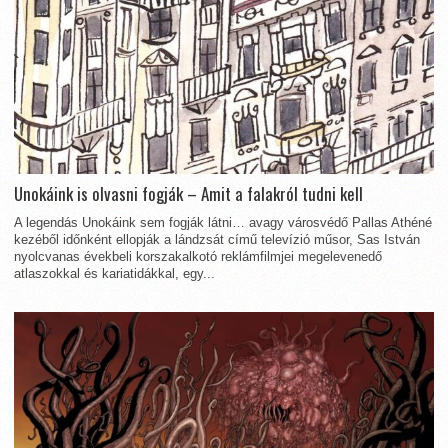
Unokáink is olvasni fogják – Amit a falakról tudni kell
A legendás Unokáink sem fogják látni… avagy városvédő Pallas Athéné
kezéből időnként ellopják a lándzsát című televízió műsor, Sas István
nyolcvanas évekbeli korszakalkotó reklámfilmjei megelevenedő
atlaszokkal és kariatidákkal, egy...