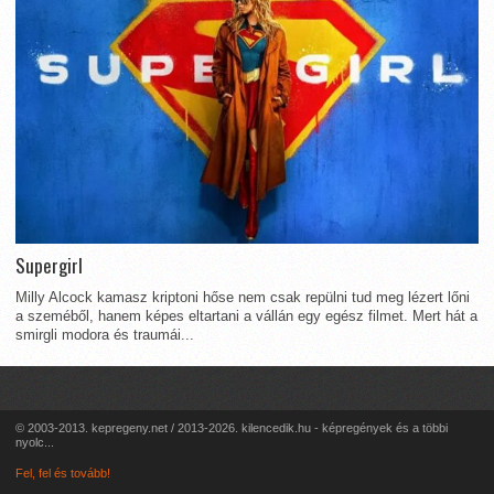
Supergirl
Milly Alcock kamasz kriptoni hőse nem csak repülni tud meg lézert lőni
a szeméből, hanem képes eltartani a vállán egy egész filmet. Mert hát a
smirgli modora és traumái...
© 2003-2013. kepregeny.net / 2013-2026. kilencedik.hu - képregények és a többi
nyolc...
Fel, fel és tovább!