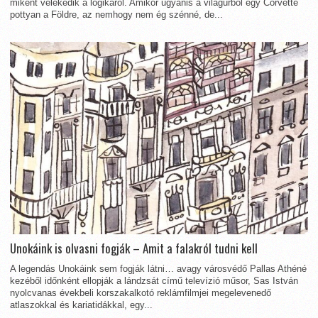
miként vélekedik a logikáról. Amikor ugyanis a világűrből egy Corvette
pottyan a Földre, az nemhogy nem ég szénné, de...
Unokáink is olvasni fogják – Amit a falakról tudni kell
A legendás Unokáink sem fogják látni… avagy városvédő Pallas Athéné
kezéből időnként ellopják a lándzsát című televízió műsor, Sas István
nyolcvanas évekbeli korszakalkotó reklámfilmjei megelevenedő
atlaszokkal és kariatidákkal, egy...