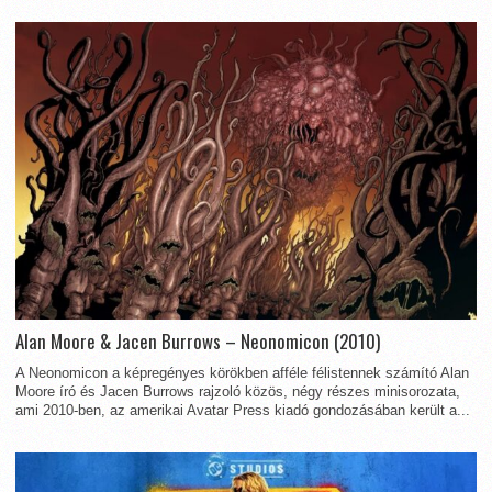
Alan Moore & Jacen Burrows – Neonomicon (2010)
A Neonomicon a képregényes körökben afféle félistennek számító Alan
Moore író és Jacen Burrows rajzoló közös, négy részes minisorozata,
ami 2010-ben, az amerikai Avatar Press kiadó gondozásában került a...