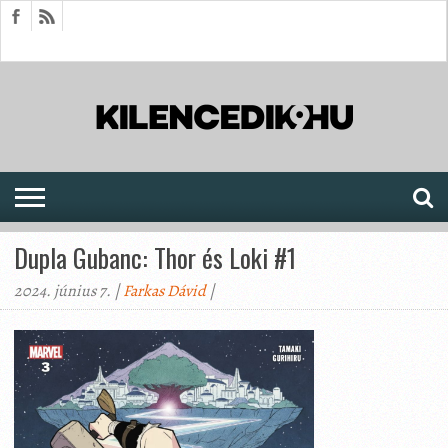
HÍREK
CIKKEK
MEGJELENÉSEK
AKTUÁLIS
SAJTÓARCHÍVUM
FÓRUM
SOROZATOK
Dupla Gubanc: Thor és Loki #1
2024. június 7. |
Farkas Dávid
|