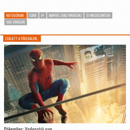
KATEGÓRIÁK:
53KB
6+
MARVEL (VAD VIRÁGOK)
ÚJ MEGJELENÉSEK
VAD VIRÁGOK
EZALATT A FŐOLDALON…
Pókember: Vadonatúj nap