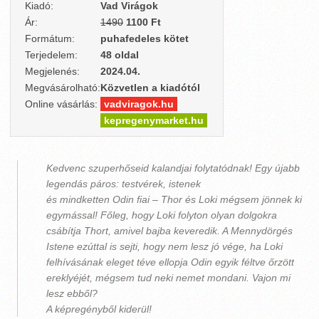
Kiadó:
Vad Virágok
Ár:
1490
1100 Ft
Formátum:
puhafedeles kötet
Terjedelem:
48 oldal
Megjelenés:
2024.04.
Megvásárolható:
Közvetlen a kiadótól
Online vásárlás:
vadviragok.hu
kepregenymarket.hu
Kedvenc szuperhőseid kalandjai folytatódnak! Egy újabb
legendás páros: testvérek, istenek
és mindketten Odin fiai – Thor és Loki mégsem jönnek ki
egymással! Főleg, hogy Loki folyton olyan dolgokra
csábítja Thort, amivel bajba keveredik. A Mennydörgés
Istene ezúttal is sejti, hogy nem lesz jó vége, ha Loki
felhívásának eleget téve ellopja Odin egyik féltve őrzött
ereklyéjét, mégsem tud neki nemet mondani. Vajon mi
lesz ebből?
A képregényből kiderül!