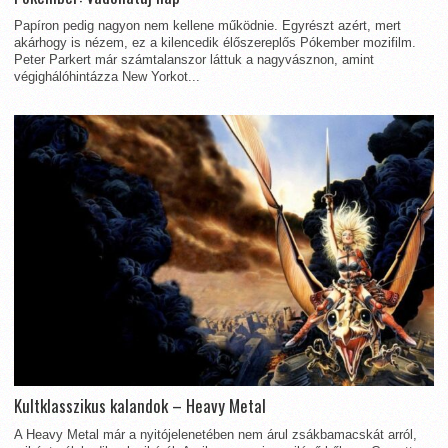
Papíron pedig nagyon nem kellene működnie. Egyrészt azért, mert
akárhogy is nézem, ez a kilencedik élőszereplős Pókember mozifilm.
Peter Parkert már számtalanszor láttuk a nagyvásznon, amint
végighálóhintázza New Yorkot...
Kultklasszikus kalandok – Heavy Metal
A Heavy Metal már a nyitójelenetében nem árul zsákbamacskát arról,