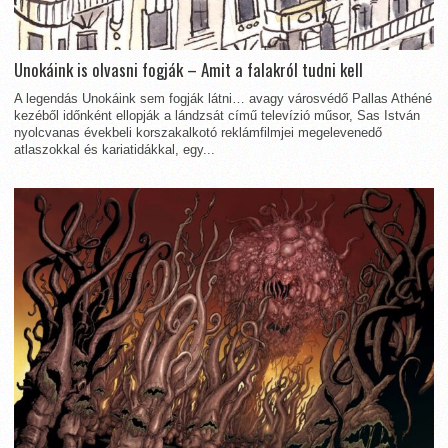
Unokáink is olvasni fogják – Amit a falakról tudni kell
A legendás Unokáink sem fogják látni… avagy városvédő Pallas Athéné
kezéből időnként ellopják a lándzsát című televízió műsor, Sas István
nyolcvanas évekbeli korszakalkotó reklámfilmjei megelevenedő
atlaszokkal és kariatidákkal, egy...