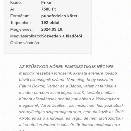
Kiadó:
Frike
Ár:
7500 Ft
Formátum:
puhafedeles kötet
Terjedelem:
192 oldal
Megjelenés:
2024.03.10.
Megvásárolható:
Közvetlen a kiadótól
Online vásárlás:
AZ EZÜSTKOR HŐSEI: FANTASZTIKUS NÉGYES
második részében főhőseink akarata ellenére tovább
bővül ellenségeik száma! Nem elég, hogy visszatér
Fátum Doktor, Namor és a Bábos, valamint feltűnik a
minden percben zúzni képes HULK, további méltán
hírhedt ellenlábasok debütálnak ebben a kiadványban:
megjelenik Vörös Szellem, aki mellől nem hiányozhatnak
szörnyűséges szupermajmai sem; bemutatkozik az Őrült
Alkotó és az ő androidja; és végül, de nem utolsósorban
a Lehetetlen Ember is először tör borsot mindenki orra