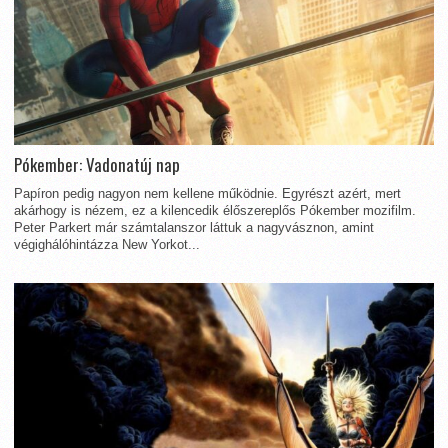
Pókember: Vadonatúj nap
Papíron pedig nagyon nem kellene működnie. Egyrészt azért, mert
akárhogy is nézem, ez a kilencedik élőszereplős Pókember mozifilm.
Peter Parkert már számtalanszor láttuk a nagyvásznon, amint
végighálóhintázza New Yorkot...