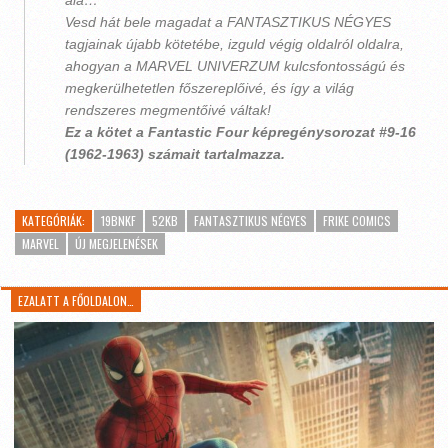
alá…
Vesd hát bele magadat a FANTASZTIKUS NÉGYES
tagjainak újabb kötetébe, izguld végig oldalról oldalra,
ahogyan a MARVEL UNIVERZUM kulcsfontosságú és
megkerülhetetlen főszereplőivé, és így a világ
rendszeres megmentőivé váltak!
Ez a kötet a Fantastic Four képregénysorozat #9-16
(1962-1963) számait tartalmazza.
KATEGÓRIÁK:
19BNKF
52KB
FANTASZTIKUS NÉGYES
FRIKE COMICS
MARVEL
ÚJ MEGJELENÉSEK
EZALATT A FŐOLDALON…