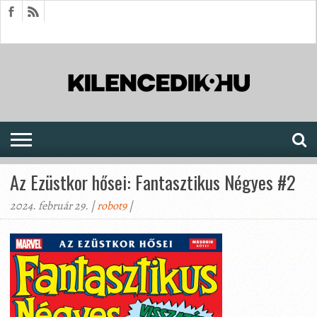
HÍREK
CIKKEK
MEGJELENÉSEK
AKTUÁLIS
SAJTÓARCHÍVUM
FÓRUM
SOROZATOK
Az Ezüstkor hősei: Fantasztikus Négyes #2
2024. február 29. |
robot9
|