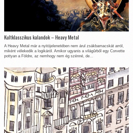
Kultklasszikus kalandok – Heavy Metal
A Heavy Metal már a nyitójelenetében nem árul zsákbamacskát arról,
miként vélekedik a logikáról. Amikor ugyanis a világűrből egy Corvette
pottyan a Földre, az nemhogy nem ég szénné, de...