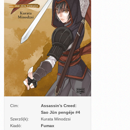
Cím:
Assassin’s Creed:
Sao Jün pengéje #4
Szerző(k):
Kurata Minodzsi
Kiadó:
Fumax