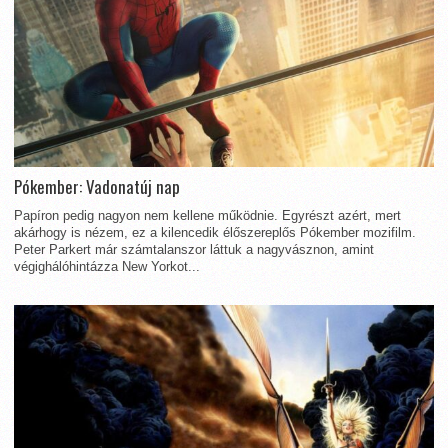
Pókember: Vadonatúj nap
Papíron pedig nagyon nem kellene működnie. Egyrészt azért, mert
akárhogy is nézem, ez a kilencedik élőszereplős Pókember mozifilm.
Peter Parkert már számtalanszor láttuk a nagyvásznon, amint
végighálóhintázza New Yorkot...