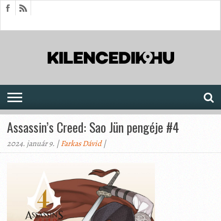
HÍREK
CIKKEK
MEGJELENÉSEK
AKTUÁLIS
SAJTÓARCHÍVUM
FÓRUM
SOROZATOK
Assassin’s Creed: Sao Jün pengéje #4
2024. január 9. |
Farkas Dávid
|