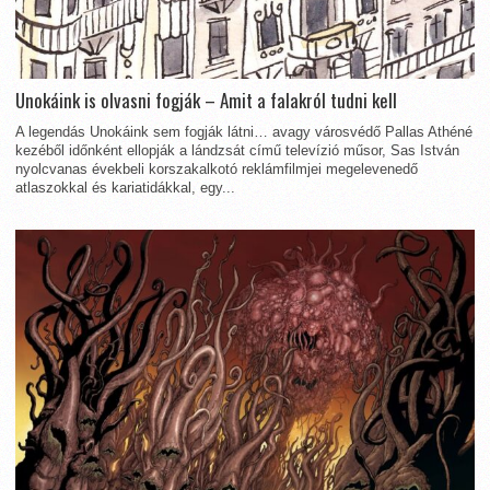
Unokáink is olvasni fogják – Amit a falakról tudni kell
A legendás Unokáink sem fogják látni… avagy városvédő Pallas Athéné
kezéből időnként ellopják a lándzsát című televízió műsor, Sas István
nyolcvanas évekbeli korszakalkotó reklámfilmjei megelevenedő
atlaszokkal és kariatidákkal, egy...