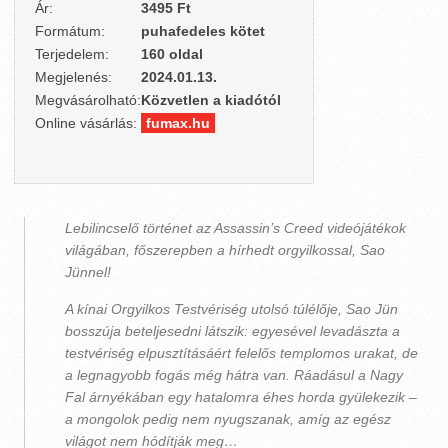
Ár:
3495 Ft
Formátum:
puhafedeles kötet
Terjedelem:
160 oldal
Megjelenés:
2024.01.13.
Megvásárolható:
Közvetlen a kiadótól
Online vásárlás:
fumax.hu
Lebilincselő történet az Assassin’s Creed videójátékok
világában, főszerepben a hírhedt orgyilkossal, Sao
Jünnel!
A kínai Orgyilkos Testvériség utolsó túlélője, Sao Jün
bosszúja beteljesedni látszik: egyesével levadászta a
testvériség elpusztításáért felelős templomos urakat, de
a legnagyobb fogás még hátra van. Ráadásul a Nagy
Fal árnyékában egy hatalomra éhes horda gyülekezik –
a mongolok pedig nem nyugszanak, amíg az egész
világot nem hódítják meg…