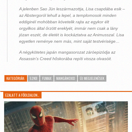
A jelenben Sao Jün leszármazottja, Lisa csapdába esik –
az Abstergoról lehull a lepel, a templomosok minden
eddiginél mohóbban követelik rajta az egykor élt
orgyilkos által őrzött ereklyét, immár nem csak a lány
józan eszét, de életét is kockáztatva az Animusszal. Lisa
egyetlen reménye nem más, mint saját testvérisége…
A négykötetes japán mangasorozat záróepizódja az
Assassin’s Creed hőskorába repíti vissza olvasóit.
KATEGÓRIÁK:
52KB
FUMAX
MANGÁNOXID
ÚJ MEGJELENÉSEK
EZALATT A FŐOLDALON…