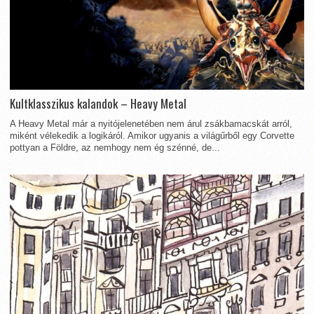
Kultklasszikus kalandok – Heavy Metal
A Heavy Metal már a nyitójelenetében nem árul zsákbamacskát arról,
miként vélekedik a logikáról. Amikor ugyanis a világűrből egy Corvette
pottyan a Földre, az nemhogy nem ég szénné, de...