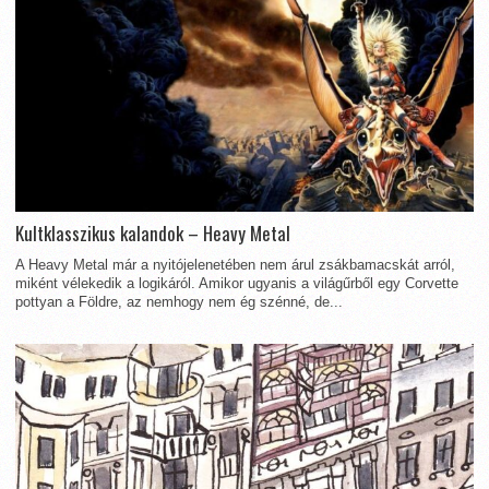
Kultklasszikus kalandok – Heavy Metal
A Heavy Metal már a nyitójelenetében nem árul zsákbamacskát arról,
miként vélekedik a logikáról. Amikor ugyanis a világűrből egy Corvette
pottyan a Földre, az nemhogy nem ég szénné, de...