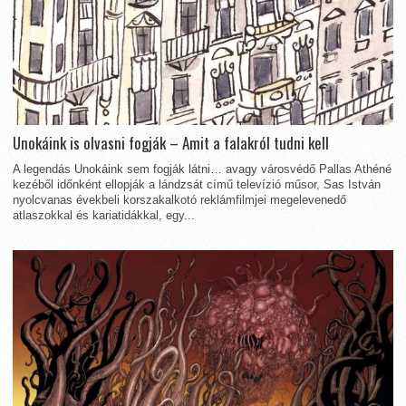
Unokáink is olvasni fogják – Amit a falakról tudni kell
A legendás Unokáink sem fogják látni… avagy városvédő Pallas Athéné
kezéből időnként ellopják a lándzsát című televízió műsor, Sas István
nyolcvanas évekbeli korszakalkotó reklámfilmjei megelevenedő
atlaszokkal és kariatidákkal, egy...