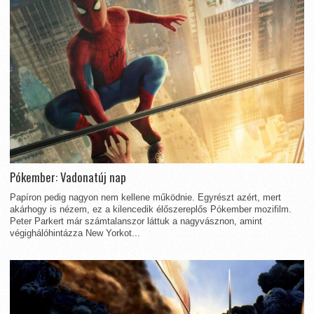
Pókember: Vadonatúj nap
Papíron pedig nagyon nem kellene működnie. Egyrészt azért, mert
akárhogy is nézem, ez a kilencedik élőszereplős Pókember mozifilm.
Peter Parkert már számtalanszor láttuk a nagyvásznon, amint
végighálóhintázza New Yorkot...