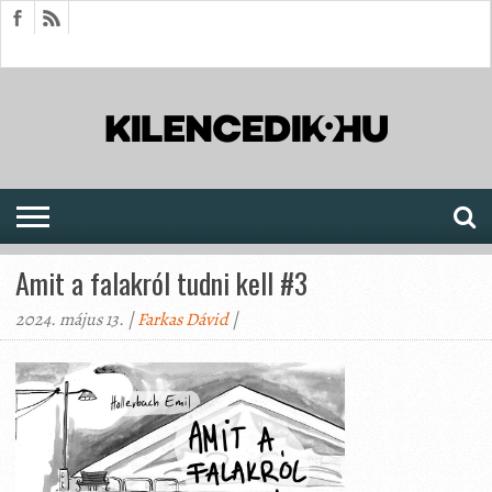
HÍREK
CIKKEK
MEGJELENÉSEK
AKTUÁLIS
SAJTÓARCHÍVUM
FÓRUM
SOROZATOK
Amit a falakról tudni kell #3
2024. május 13. |
Farkas Dávid
|