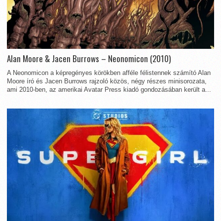
Alan Moore & Jacen Burrows – Neonomicon (2010)
A Neonomicon a képregényes körökben afféle félistennek számító Alan
Moore író és Jacen Burrows rajzoló közös, négy részes minisorozata,
ami 2010-ben, az amerikai Avatar Press kiadó gondozásában került a...