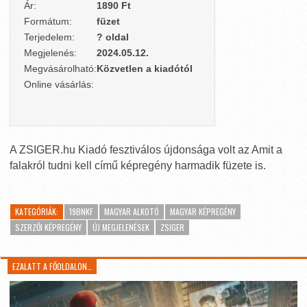
Ár:
1890 Ft
Formátum:
füzet
Terjedelem:
? oldal
Megjelenés:
2024.05.12.
Megvásárolható:
Közvetlen a kiadótól
Online vásárlás:
A ZSIGER.hu Kiadó fesztiválos újdonsága volt az Amit a
falakról tudni kell című képregény harmadik füzete is.
KATEGÓRIÁK:
19BNKF
MAGYAR ALKOTÓ
MAGYAR KÉPREGÉNY
SZERZŐI KÉPREGÉNY
ÚJ MEGJELENÉSEK
ZSIGER
EZALATT A FŐOLDALON…