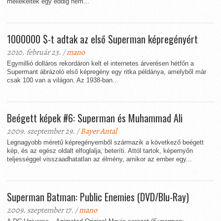
mellékeltek egy eddig nem...
1000000 $-t adtak az első Superman képregényért
2010. február 23. /
mano
Egymillió dolláros rekordáron kelt el internetes árverésen hétfőn a
Supermant ábrázoló első képregény egy ritka példánya, amelyből már
csak 100 van a világon. Az 1938-ban...
Beégett képek #6: Superman és Muhammad Ali
2009. szeptember 29. /
Bayer Antal
Legnagyobb méretű képregényemből származik a következő beégett
kép, és az egész oldalt elfoglalja, beteríti. Attól tartok, képernyőn
teljességgel visszaadhatatlan az élmény, amikor az ember egy...
Superman Batman: Public Enemies (DVD/Blu-Ray)
2009. szeptember 17. /
mano