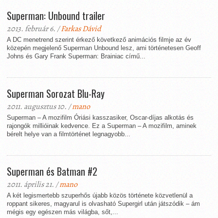
Superman: Unbound trailer
2013. február 6. /
Farkas Dávid
A DC menetrend szerint érkező következő animációs filmje az év
közepén megjelenő Superman Unbound lesz, ami történetesen Geoff
Johns és Gary Frank Superman: Brainiac című...
Superman Sorozat Blu-Ray
2011. augusztus 10. /
mano
Superman – A mozifilm Óriási kasszasiker, Oscar-díjas alkotás és
rajongók millióinak kedvence. Ez a Superman – A mozifilm, aminek
bérelt helye van a filmtörténet legnagyobb...
Superman és Batman #2
2011. április 21. /
mano
A két legismertebb szuperhős újabb közös története közvetlenül a
roppant sikeres, magyarul is olvasható Supergirl után játszódik – ám
mégis egy egészen más világba, sőt,...