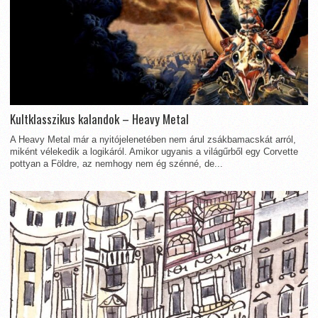
Kultklasszikus kalandok – Heavy Metal
A Heavy Metal már a nyitójelenetében nem árul zsákbamacskát arról,
miként vélekedik a logikáról. Amikor ugyanis a világűrből egy Corvette
pottyan a Földre, az nemhogy nem ég szénné, de...