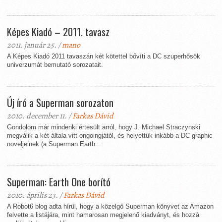
Képes Kiadó – 2011. tavasz
2011. január 25. /
mano
A Képes Kiadó 2011 tavaszán két kötettel bővíti a DC szuperhősök
univerzumát bemutató sorozatait.
Új író a Superman sorozaton
2010. december 11. /
Farkas Dávid
Gondolom már mindenki értesült arról, hogy J. Michael Straczynski
megválik a két általa vitt ongoingjától, és helyettük inkább a DC graphic
noveljeinek (a Superman Earth...
Superman: Earth One borító
2010. április 23. /
Farkas Dávid
A Robot6 blog adta hírül, hogy a közelgő Superman könyvet az Amazon
felvette a listájára, mint hamarosan megjelenő kiadványt, és hozzá