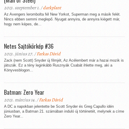
(Man of Steel)
2013. szeptember 1. /
darkplant
Az Avengers lerombolta fél New Yorkot, Superman meg a másik felét.
Nincs ebben semmi meglepő. Nyugat annyira, de annyira kiégett már,
hogy nem képes, de...
Netes Sajtókörkép #36
2013. június 27. /
Farkas Dávid
Zack (nem Scott) Snyder új filmjét, Az Acélembert már a hazai mozik is
játszák. Ez a tény leginkább Rusznyák Csabát ihlette meg, aki a
Könyvesblogon...
Batman: Zero Year
2013. március 14. /
Farkas Dávid
A DC a napokban jelentette be Scott Snyder és Greg Capullo idén
júniusban, a Batman 21. számában induló új történetét, melynek a címe
Zero Year...