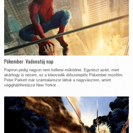
Pókember: Vadonatúj nap
Papíron pedig nagyon nem kellene működnie. Egyrészt azért, mert
akárhogy is nézem, ez a kilencedik élőszereplős Pókember mozifilm.
Peter Parkert már számtalanszor láttuk a nagyvásznon, amint
végighálóhintázza New Yorkot...