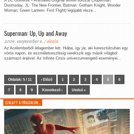
A DC Universe – Animated Original Movie sorozat (Superman:
Doomsday, JL: The New Frontier, Batman: Gotham Knight, Wonder
Woman, Green Lantern: First Flight) legújabb része...
Superman: Up, Up and Away
2009. szeptember 6. /
olorin
Az Acélemberből átlagember lett. Hiába, így jár, aki keresztülzuhan egy
vörös napon, és eszméletvesztésig verekszik egy másik világból
származó énjével. Az Infinite Crisis univerzumrengető eseményei...
Oldalak: 5 / 11
‹ Elõzõ
1
2
3
4
5
6
7
8
9
Következõ ›
Utolsó »
EZALATT A FŐOLDALON…