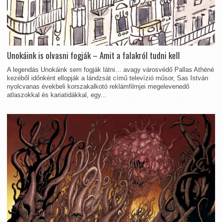
Unokáink is olvasni fogják – Amit a falakról tudni kell
A legendás Unokáink sem fogják látni… avagy városvédő Pallas Athéné
kezéből időnként ellopják a lándzsát című televízió műsor, Sas István
nyolcvanas évekbeli korszakalkotó reklámfilmjei megelevenedő
atlaszokkal és kariatidákkal, egy...