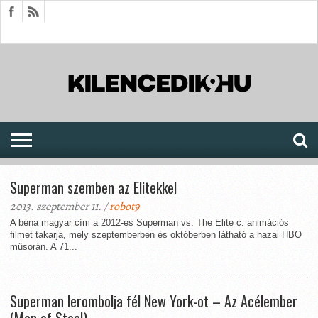
HÍREK
CIKKEK
MEGJELENÉSEK
AKTUÁLIS
SAJTÓARCHÍVUM
FÓRUM
SOROZATOK
Superman szemben az Elitekkel
2013. szeptember 11. /
robot9
A béna magyar cím a 2012-es Superman vs. The Elite c. animációs
filmet takarja, mely szeptemberben és októberben látható a hazai HBO
műsorán. A 71...
Superman lerombolja fél New York-ot – Az Acélember