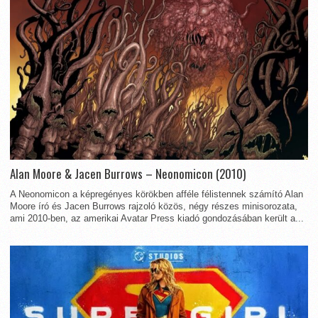
Alan Moore & Jacen Burrows – Neonomicon (2010)
A Neonomicon a képregényes körökben afféle félistennek számító Alan
Moore író és Jacen Burrows rajzoló közös, négy részes minisorozata,
ami 2010-ben, az amerikai Avatar Press kiadó gondozásában került a...