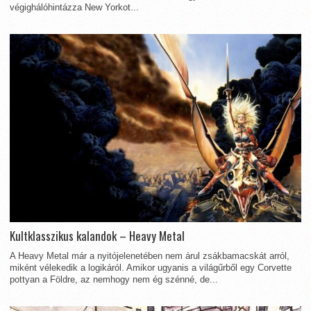
végighálóhintázza New Yorkot...
Kultklasszikus kalandok – Heavy Metal
A Heavy Metal már a nyitójelenetében nem árul zsákbamacskát arról,
miként vélekedik a logikáról. Amikor ugyanis a világűrből egy Corvette
pottyan a Földre, az nemhogy nem ég szénné, de...