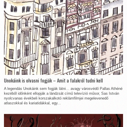
Unokáink is olvasni fogják – Amit a falakról tudni kell
A legendás Unokáink sem fogják látni… avagy városvédő Pallas Athéné
kezéből időnként ellopják a lándzsát című televízió műsor, Sas István
nyolcvanas évekbeli korszakalkotó reklámfilmjei megelevenedő
atlaszokkal és kariatidákkal, egy...