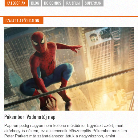
KATEGÓRIÁK:
BLOG
DC COMICS
RAJZFILM
SUPERMAN
EZALATT A FŐOLDALON…
Pókember: Vadonatúj nap
Papíron pedig nagyon nem kellene működnie. Egyrészt azért, mert
akárhogy is nézem, ez a kilencedik élőszereplős Pókember mozifilm.
Peter Parkert már számtalanszor láttuk a nagyvásznon, amint