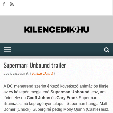
HÍREK
CIKKEK
MEGJELENÉSEK
AKTUÁLIS
SAJTÓARCHÍVUM
FÓRUM
SOROZATOK
Superman: Unbound trailer
2013. február 6. |
Farkas Dávid
|
A DC menetrend szerint érkező következő animációs filmje
az év közepén megjelenő
Superman Unbound
lesz, ami
történetesen
Geoff Johns
és
Gary Frank
Superman:
Brainiac című képregényén alapul. Superman hangja Matt
Bomer (Chuck), Supergirlé pedig Molly Quinn (Castle) lesz.